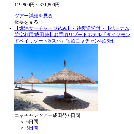
119,800
円～
371,800
円
ツアー詳細を見る
概要を見る
【燃油サーチャージ込み】＜往復送迎付＞【ベトナム
航空利用/成田発】お手頃リゾートホテル『ダイヤモン
ドベイリゾート&スパ』宿泊ニャチャン4泊6日
ニャチャン
ツアー
成田
発
6
日間
6
日間
5
日間