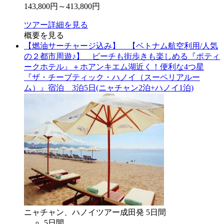
143,800
円～
413,800
円
ツアー詳細を見る
概要を見る
【燃油サーチャージ込み】 【ベトナム航空利用/人気
の２都市周遊♪】 ビーチも街歩きも楽しめる『ポティ
ークホテル』＋ホアンキエム湖近く！便利な4つ星
『ザ・チーブティック・ハノイ（スーペリアルー
ム）』宿泊 3泊5日(ニャチャン2泊+ハノイ1泊)
ニャチャン、ハノイ
ツアー
成田
発
5
日間
5
日間