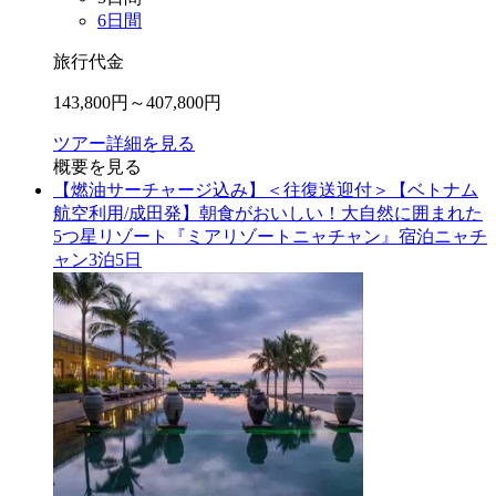
6
日間
旅行代金
143,800
円～
407,800
円
ツアー詳細を見る
概要を見る
【燃油サーチャージ込み】＜往復送迎付＞【ベトナム
航空利用/成田発】朝食がおいしい！大自然に囲まれた
5つ星リゾート『ミアリゾートニャチャン』宿泊ニャチ
ャン3泊5日