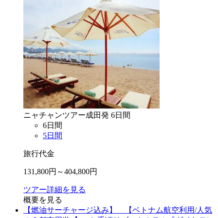
ニャチャン
ツアー
成田
発
6
日間
6
日間
5
日間
旅行代金
131,800
円～
404,800
円
ツアー詳細を見る
概要を見る
【燃油サーチャージ込み】 【ベトナム航空利用/人気