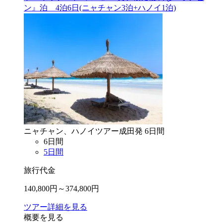
ン』泊 4泊6日(ニャチャン3泊+ハノイ1泊)
ニャチャン、ハノイ
ツアー
成田
発
6
日間
6
日間
5
日間
旅行代金
140,800
円～
374,800
円
ツアー詳細を見る
概要を見る