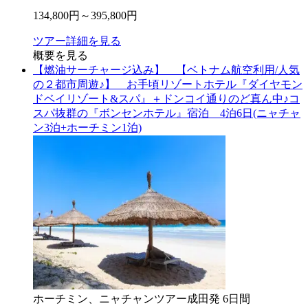
134,800
円～
395,800
円
ツアー詳細を見る
概要を見る
【燃油サーチャージ込み】 【ベトナム航空利用/人気
の２都市周遊♪】 お手頃リゾートホテル『ダイヤモン
ドベイリゾート&スパ』＋ドンコイ通りのど真ん中♪コ
スパ抜群の『ボンセンホテル』宿泊 4泊6日(ニャチャ
ン3泊+ホーチミン1泊)
ホーチミン、ニャチャン
ツアー
成田
発
6
日間