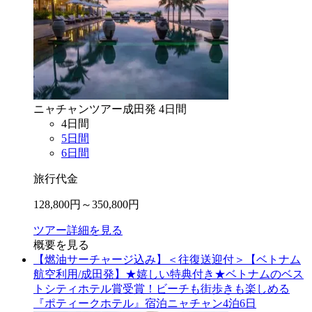
ニャチャン
ツアー
成田
発
4
日間
4
日間
5
日間
6
日間
旅行代金
128,800
円～
350,800
円
ツアー詳細を見る
概要を見る
【燃油サーチャージ込み】＜往復送迎付＞【ベトナム
航空利用/成田発】★嬉しい特典付き★ベトナムのベス
トシティホテル賞受賞！ビーチも街歩きも楽しめる
『ポティークホテル』宿泊ニャチャン4泊6日