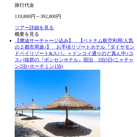
旅行代金
119,800
円～
392,800
円
ツアー詳細を見る
概要を見る
【燃油サーチャージ込み】 【ベトナム航空利用/人気
の２都市周遊♪】 お手頃リゾートホテル『ダイヤモン
ドベイリゾート&スパ』＋ドンコイ通りのど真ん中♪コ
スパ抜群の『ボンセンホテル』宿泊 3泊5日(ニャチャ
ン2泊+ホーチミン1泊)