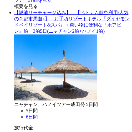
ツアー詳細を見る
概要を見る
【燃油サーチャージ込み】 【ベトナム航空利用/人気
の２都市周遊♪】 お手頃リゾートホテル『ダイヤモン
ドベイリゾート&スパ』＋買い物に便利な『ホアビ
ン』泊 3泊5日(ニャチャン2泊+ハノイ1泊)
ニャチャン、ハノイ
ツアー
成田
発
5
日間
5
日間
6
日間
旅行代金