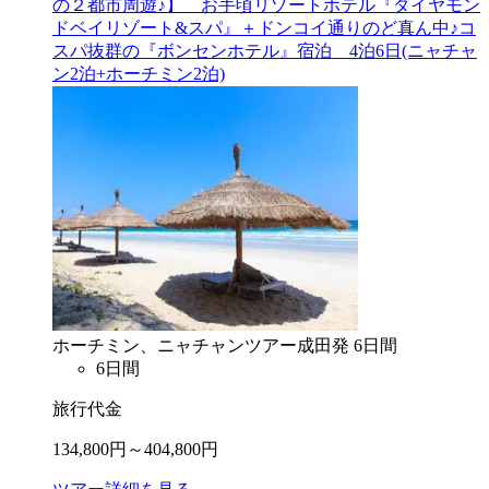
の２都市周遊♪】 お手頃リゾートホテル『ダイヤモン
ドベイリゾート&スパ』＋ドンコイ通りのど真ん中♪コ
スパ抜群の『ボンセンホテル』宿泊 4泊6日(ニャチャ
ン2泊+ホーチミン2泊)
ホーチミン、ニャチャン
ツアー
成田
発
6
日間
6
日間
旅行代金
134,800
円～
404,800
円