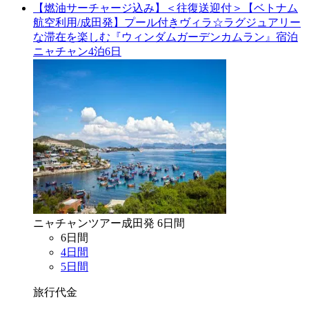
【燃油サーチャージ込み】＜往復送迎付＞【ベトナム
航空利用/成田発】プール付きヴィラ☆ラグジュアリー
な滞在を楽しむ『ウィンダムガーデンカムラン』宿泊
ニャチャン4泊6日
ニャチャン
ツアー
成田
発
6
日間
6
日間
4
日間
5
日間
旅行代金