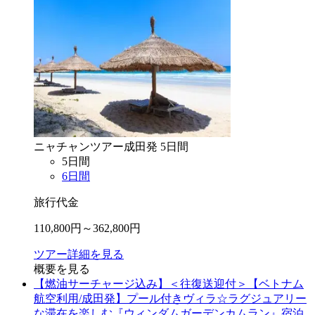
ニャチャン
ツアー
成田
発
5
日間
5
日間
6
日間
旅行代金
110,800
円～
362,800
円
ツアー詳細を見る
概要を見る
【燃油サーチャージ込み】＜往復送迎付＞【ベトナム
航空利用/成田発】プール付きヴィラ☆ラグジュアリー
な滞在を楽しむ『ウィンダムガーデンカムラン』宿泊