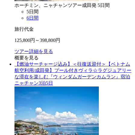
ホーチミン、ニャチャン
ツアー
成田
発
5
日間
5
日間
6
日間
旅行代金
125,800
円～
398,800
円
ツアー詳細を見る
概要を見る
【燃油サーチャージ込み】＜往復送迎付＞【ベトナム
航空利用/成田発】プール付きヴィラ☆ラグジュアリー
な滞在を楽しむ『ウィンダムガーデンカムラン』宿泊
ニャチャン3泊5日