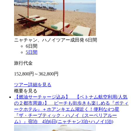
ニャチャン、ハノイ
ツアー
成田
発
6
日間
6
日間
5
日間
旅行代金
152,800
円～
362,800
円
ツアー詳細を見る
概要を見る
【燃油サーチャージ込み】 【ベトナム航空利用/人気
の２都市周遊♪】 ビーチも街歩きも楽しめる『ポティ
ークホテル』＋ホアンキエム湖近く！便利な4つ星
『ザ・チーブティック・ハノイ（スーペリアルー
ム）』宿泊 4泊6日(ニャチャン3泊+ハノイ1泊)