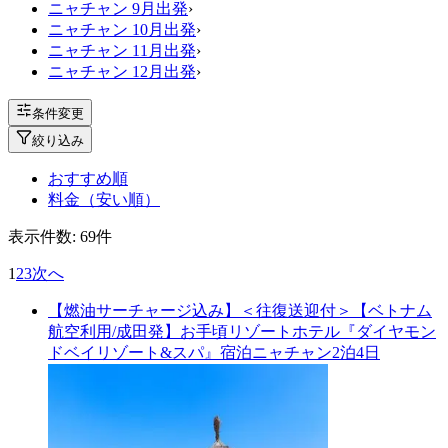
ニャチャン 9月出発
›
ニャチャン 10月出発
›
ニャチャン 11月出発
›
ニャチャン 12月出発
›
条件変更
絞り込み
おすすめ順
料金（安い順）
表示件数:
69
件
1
2
3
次へ
【燃油サーチャージ込み】＜往復送迎付＞【ベトナム
航空利用/成田発】お手頃リゾートホテル『ダイヤモン
ドベイリゾート&スパ』宿泊ニャチャン2泊4日