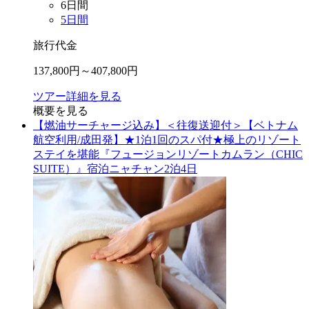
6
日間
5
日間
旅行代金
137,800
円～
407,800
円
ツアー詳細を見る
概要を見る
【燃油サーチャージ込み】＜往復送迎付＞【ベトナム
航空利用/成田発】★1泊1回のスパ付★極上のリゾート
ステイを堪能『フュージョンリゾートカムラン（CHIC
SUITE）』宿泊ニャチャン2泊4日