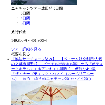
ニャチャン
ツアー
成田
発
5
日間
5
日間
4
日間
6
日間
旅行代金
149,800
円～
401,800
円
ツアー詳細を見る
概要を見る
【燃油サーチャージ込み】 【ベトナム航空利用/人気
の２都市周遊♪】 ビーチも街歩きも楽しめる『ポティ
ークホテル』＋ホアンキエム湖近く！便利な4つ星
『ザ・チーブティック・ハノイ（スーペリアルー
ム）』宿泊 4泊6日(ニャチャン2泊+ハノイ2泊)