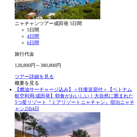
ニャチャン
ツアー
成田
発
5
日間
5
日間
4
日間
6
日間
旅行代金
128,800
円～
380,800
円
ツアー詳細を見る
概要を見る
【燃油サーチャージ込み】＜往復送迎付＞【ベトナム
航空利用/成田発】朝食がおいしい！大自然に囲まれた
5つ星リゾート『ミアリゾートニャチャン』宿泊ニャチ
ャン2泊4日