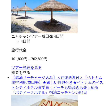
ニャチャン
ツアー
成田
発
4
日間
4
日間
旅行代金
101,800
円～
302,800
円
ツアー詳細を見る
概要を見る
【燃油サーチャージ込み】＜往復送迎付＞【ベトナム
航空利用/成田発】★嬉しい特典付き★ベトナムのベス
トシティホテル賞受賞！ビーチも街歩きも楽しめる
『ポティークホテル』宿泊ニャチャン2泊4日