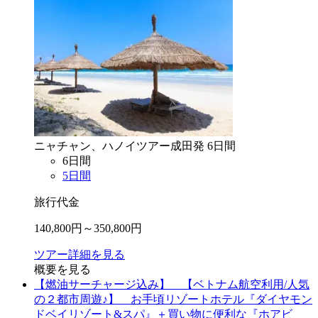
ニャチャン、ハノイ
ツアー
成田
発
6
日間
6
日間
5
日間
旅行代金
140,800
円～
350,800
円
ツアー詳細を見る
概要を見る
【燃油サーチャージ込み】 【ベトナム航空利用/人気
の２都市周遊♪】 お手頃リゾートホテル『ダイヤモン
ドベイリゾート&スパ』＋買い物に便利な『ホアビ