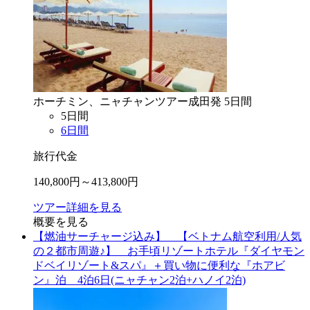
ホーチミン、ニャチャン
ツアー
成田
発
5
日間
5
日間
6
日間
旅行代金
140,800
円～
413,800
円
ツアー詳細を見る
概要を見る
【燃油サーチャージ込み】 【ベトナム航空利用/人気
の２都市周遊♪】 お手頃リゾートホテル『ダイヤモン
ドベイリゾート&スパ』＋買い物に便利な『ホアビ
ン』泊 4泊6日(ニャチャン2泊+ハノイ2泊)