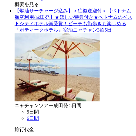
概要を見る
【燃油サーチャージ込み】＜往復送迎付＞【ベトナム
航空利用/成田発】★嬉しい特典付き★ベトナムのベス
トシティホテル賞受賞！ビーチも街歩きも楽しめる
『ポティークホテル』宿泊ニャチャン3泊5日
ニャチャン
ツアー
成田
発
5
日間
5
日間
6
日間
旅行代金