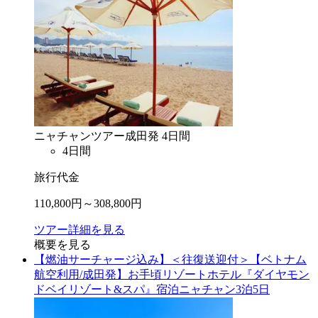
ニャチャン
ツアー
成田
発
4
日間
4
日間
旅行代金
110,800
円～
308,800
円
ツアー詳細を見る
概要を見る
【燃油サーチャージ込み】＜往復送迎付＞【ベトナム
航空利用/成田発】お手頃リゾートホテル『ダイヤモン
ドベイリゾート&スパ』宿泊ニャチャン3泊5日