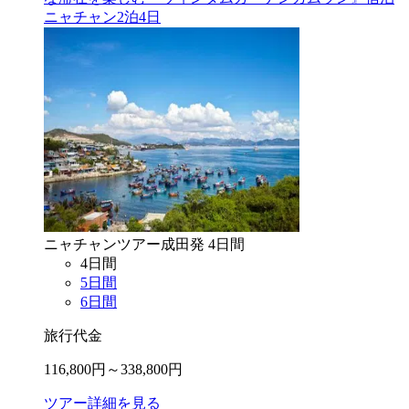
ニャチャン2泊4日
ニャチャン
ツアー
成田
発
4
日間
4
日間
5
日間
6
日間
旅行代金
116,800
円～
338,800
円
ツアー詳細を見る