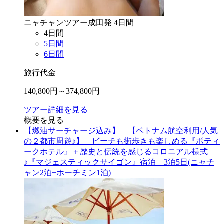
ニャチャン
ツアー
成田
発
4
日間
4
日間
5
日間
6
日間
旅行代金
140,800
円～
374,800
円
ツアー詳細を見る
概要を見る
【燃油サーチャージ込み】 【ベトナム航空利用/人気
の２都市周遊♪】 ビーチも街歩きも楽しめる『ポティ
ークホテル』＋歴史と伝統を感じるコロニアル様式
♪『マジェスティックサイゴン』宿泊 3泊5日(ニャチ
ャン2泊+ホーチミン1泊)