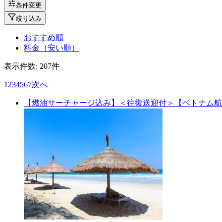
条件変更
絞り込み
おすすめ順
料金（安い順）
表示件数:
207
件
1
2
3
4
5
6
7
次へ
【燃油サーチャージ込み】＜往復送迎付＞【ベトナム航