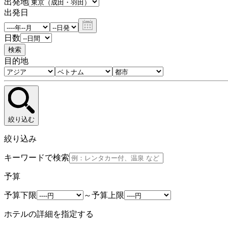
出発地
出発日
日数
検索
目的地
絞り込む
絞り込み
キーワードで検索
予算
予算下限
～
予算上限
ホテルの詳細を指定する