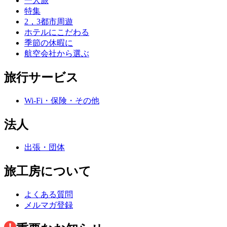
一人旅
特集
2，3都市周遊
ホテルにこだわる
季節の休暇に
航空会社から選ぶ
旅行サービス
Wi-Fi・保険・その他
法人
出張・団体
旅工房について
よくある質問
メルマガ登録