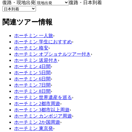
復路・現地出発
復路・日本到着
関連ツアー情報
ホーチミン 一人旅
›
ホーチミン 学生におすすめ
›
ホーチミン 格安
›
ホーチミン オプショナルツアー付き
›
ホーチミン 送迎付き
›
ホーチミン 4日間
›
ホーチミン 5日間
›
ホーチミン 6日間
›
ホーチミン 7日間
›
ホーチミン 8日間
›
ホーチミン 世界遺産を巡る
›
ホーチミン 2都市周遊
›
ホーチミン 3都市以上周遊
›
ホーチミン カンボジア周遊
›
ホーチミン 2か国周遊
›
ホーチミン 東京発
›