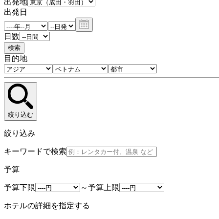
出発地
出発日
日数
検索
目的地
絞り込む
絞り込み
キーワードで検索
予算
予算下限
～
予算上限
ホテルの詳細を指定する