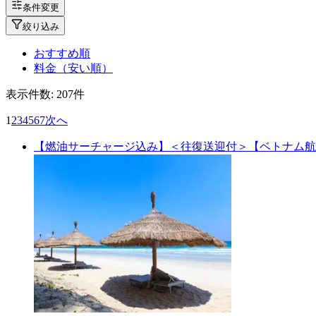
条件変更
絞り込み
おすすめ順
料金（安い順）
表示件数:
207
件
1
2
3
4
5
6
7
次へ
【燃油サーチャージ込み】＜往復送迎付＞【ベトナム航