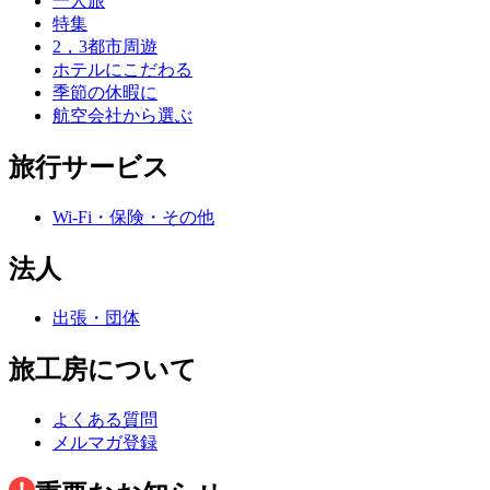
一人旅
特集
2，3都市周遊
ホテルにこだわる
季節の休暇に
航空会社から選ぶ
旅行サービス
Wi-Fi・保険・その他
法人
出張・団体
旅工房について
よくある質問
メルマガ登録