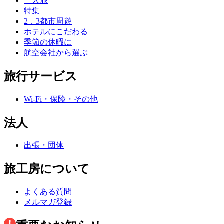
一人旅
特集
2，3都市周遊
ホテルにこだわる
季節の休暇に
航空会社から選ぶ
旅行サービス
Wi-Fi・保険・その他
法人
出張・団体
旅工房について
よくある質問
メルマガ登録