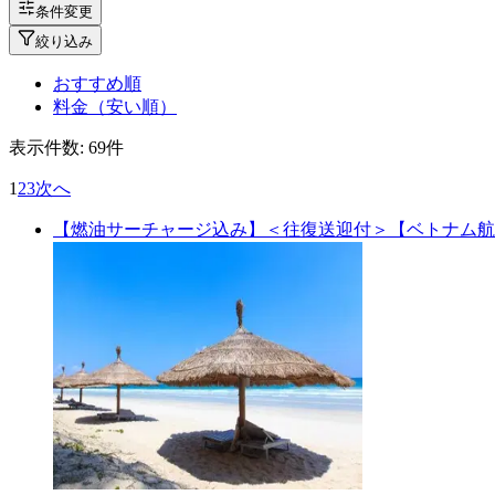
条件変更
絞り込み
おすすめ順
料金（安い順）
表示件数:
69
件
1
2
3
次へ
【燃油サーチャージ込み】＜往復送迎付＞【ベトナム航