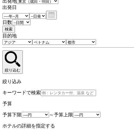
出発地
出発日
日数
検索
目的地
絞り込む
絞り込み
キーワードで検索
予算
予算下限
～
予算上限
ホテルの詳細を指定する