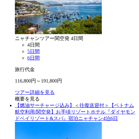
ニャチャン
ツアー
関空
発
4
日間
4
日間
5
日間
6
日間
旅行代金
116,800
円～
191,800
円
ツアー詳細を見る
概要を見る
【燃油サーチャージ込み】＜往復送迎付＞【ベトナム
航空利用/関空発】お手頃リゾートホテル『ダイヤモン
ドベイリゾート&スパ』宿泊ニャチャン4泊6日