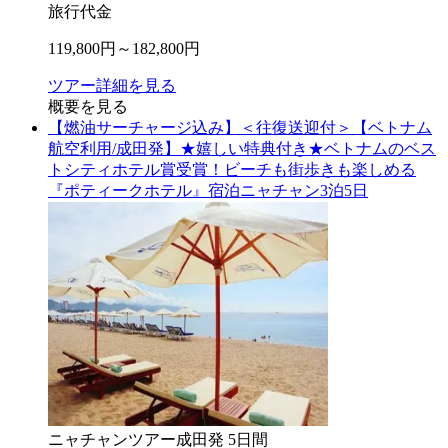
旅行代金
119,800
円～
182,800
円
ツアー詳細を見る
概要を見る
【燃油サーチャージ込み】＜往復送迎付＞【ベトナム
航空利用/成田発】★嬉しい特典付き★ベトナムのベス
トシティホテル賞受賞！ビーチも街歩きも楽しめる
『ポティークホテル』宿泊ニャチャン3泊5日
ニャチャン
ツアー
成田
発
5
日間