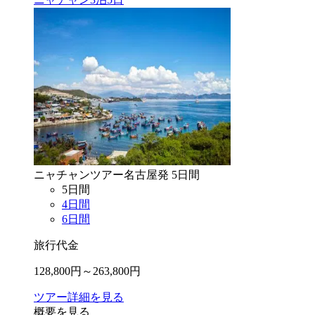
ニャチャン
ツアー
名古屋
発
5
日間
5
日間
4
日間
6
日間
旅行代金
128,800
円～
263,800
円
ツアー詳細を見る
概要を見る