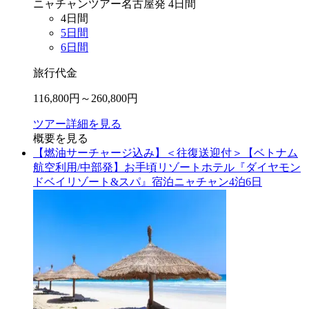
ニャチャン
ツアー
名古屋
発
4
日間
4
日間
5
日間
6
日間
旅行代金
116,800
円～
260,800
円
ツアー詳細を見る
概要を見る
【燃油サーチャージ込み】＜往復送迎付＞【ベトナム
航空利用/中部発】お手頃リゾートホテル『ダイヤモン
ドベイリゾート&スパ』宿泊ニャチャン4泊6日