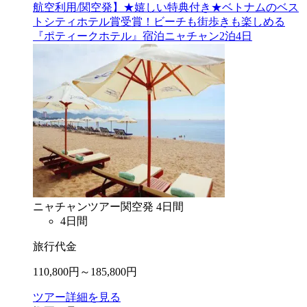
航空利用/関空発】★嬉しい特典付き★ベトナムのベス
トシティホテル賞受賞！ビーチも街歩きも楽しめる
『ポティークホテル』宿泊ニャチャン2泊4日
ニャチャン
ツアー
関空
発
4
日間
4
日間
旅行代金
110,800
円～
185,800
円
ツアー詳細を見る