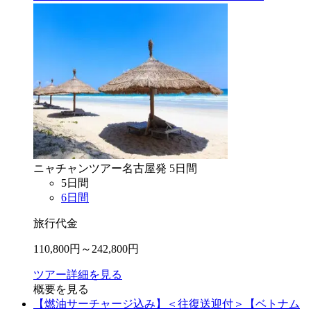
ニャチャン
ツアー
名古屋
発
5
日間
5
日間
6
日間
旅行代金
110,800
円～
242,800
円
ツアー詳細を見る
概要を見る
【燃油サーチャージ込み】＜往復送迎付＞【ベトナム