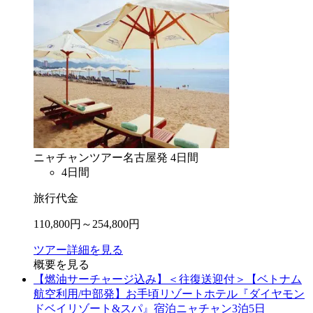
ニャチャン
ツアー
名古屋
発
4
日間
4
日間
旅行代金
110,800
円～
254,800
円
ツアー詳細を見る
概要を見る
【燃油サーチャージ込み】＜往復送迎付＞【ベトナム
航空利用/中部発】お手頃リゾートホテル『ダイヤモン
ドベイリゾート&スパ』宿泊ニャチャン3泊5日