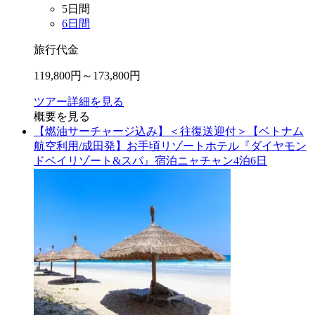
5
日間
6
日間
旅行代金
119,800
円～
173,800
円
ツアー詳細を見る
概要を見る
【燃油サーチャージ込み】＜往復送迎付＞【ベトナム
航空利用/成田発】お手頃リゾートホテル『ダイヤモン
ドベイリゾート&スパ』宿泊ニャチャン4泊6日