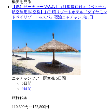
概要を見る
【燃油サーチャージ込み】＜往復送迎付＞【ベトナム
航空利用/関空発】お手頃リゾートホテル『ダイヤモン
ドベイリゾート&スパ』宿泊ニャチャン3泊5日
ニャチャン
ツアー
関空
発
5
日間
5
日間
6
日間
旅行代金
110,800
円～
173,800
円