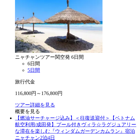
ニャチャン
ツアー
関空
発
6
日間
6
日間
5
日間
旅行代金
116,800
円～
176,800
円
ツアー詳細を見る
概要を見る
【燃油サーチャージ込み】＜往復送迎付＞【ベトナム
航空利用/成田発】プール付きヴィラ☆ラグジュアリー
な滞在を楽しむ『ウィンダムガーデンカムラン』宿泊
ニャチャン2泊4日