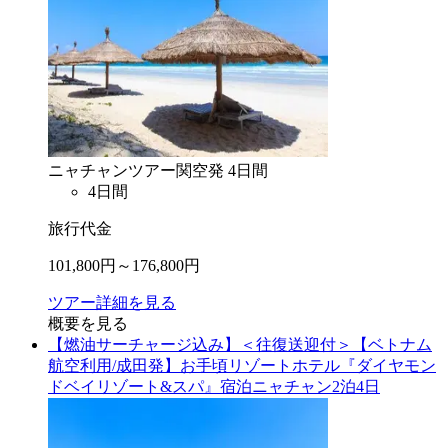
ニャチャン
ツアー
関空
発
4
日間
4
日間
旅行代金
101,800
円～
176,800
円
ツアー詳細を見る
概要を見る
【燃油サーチャージ込み】＜往復送迎付＞【ベトナム
航空利用/成田発】お手頃リゾートホテル『ダイヤモン
ドベイリゾート&スパ』宿泊ニャチャン2泊4日