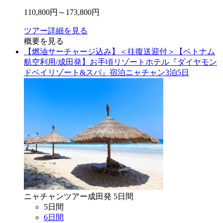
110,800
円～
173,800
円
ツアー詳細を見る
概要を見る
【燃油サーチャージ込み】＜往復送迎付＞【ベトナム
航空利用/成田発】お手頃リゾートホテル『ダイヤモン
ドベイリゾート&スパ』宿泊ニャチャン3泊5日
ニャチャン
ツアー
成田
発
5
日間
5
日間
6
日間