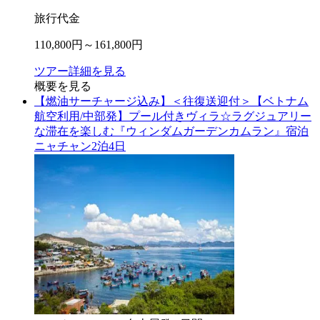
旅行代金
110,800
円～
161,800
円
ツアー詳細を見る
概要を見る
【燃油サーチャージ込み】＜往復送迎付＞【ベトナム
航空利用/中部発】プール付きヴィラ☆ラグジュアリー
な滞在を楽しむ『ウィンダムガーデンカムラン』宿泊
ニャチャン2泊4日