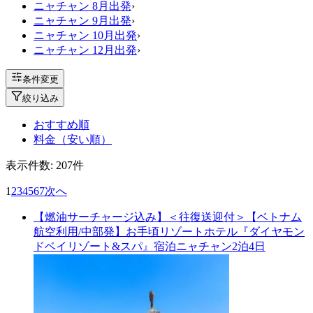
ニャチャン 8月出発
›
ニャチャン 9月出発
›
ニャチャン 10月出発
›
ニャチャン 12月出発
›
条件変更
絞り込み
おすすめ順
料金（安い順）
表示件数:
207
件
1
2
3
4
5
6
7
次へ
【燃油サーチャージ込み】＜往復送迎付＞【ベトナム
航空利用/中部発】お手頃リゾートホテル『ダイヤモン
ドベイリゾート&スパ』宿泊ニャチャン2泊4日