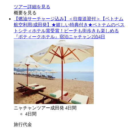
ツアー詳細を見る
概要を見る
【燃油サーチャージ込み】＜往復送迎付＞【ベトナム
航空利用/成田発】★嬉しい特典付き★ベトナムのベス
トシティホテル賞受賞！ビーチも街歩きも楽しめる
『ポティークホテル』宿泊ニャチャン2泊4日
ニャチャン
ツアー
成田
発
4
日間
4
日間
旅行代金