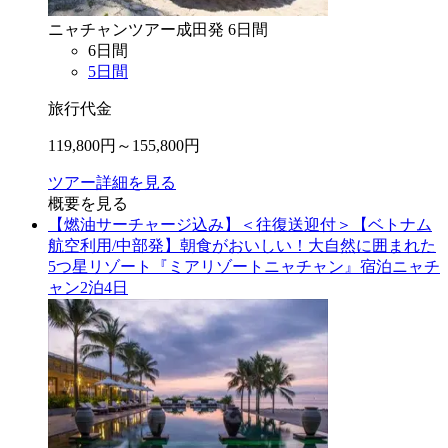
ニャチャン
ツアー
成田
発
6
日間
6
日間
5
日間
旅行代金
119,800
円～
155,800
円
ツアー詳細を見る
概要を見る
【燃油サーチャージ込み】＜往復送迎付＞【ベトナム
航空利用/中部発】朝食がおいしい！大自然に囲まれた
5つ星リゾート『ミアリゾートニャチャン』宿泊ニャチ
ャン2泊4日