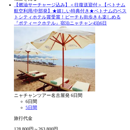
【燃油サーチャージ込み】＜往復送迎付＞【ベトナム
航空利用/中部発】★嬉しい特典付き★ベトナムのベス
トシティホテル賞受賞！ビーチも街歩きも楽しめる
『ポティークホテル』宿泊ニャチャン4泊6日
ニャチャン
ツアー
名古屋
発
6
日間
6
日間
5
日間
旅行代金
128,800
円～
263,800
円