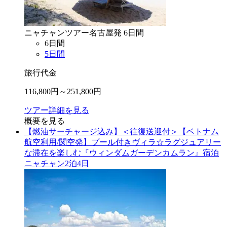
ニャチャン
ツアー
名古屋
発
6
日間
6
日間
5
日間
旅行代金
116,800
円～
251,800
円
ツアー詳細を見る
概要を見る
【燃油サーチャージ込み】＜往復送迎付＞【ベトナム
航空利用/関空発】プール付きヴィラ☆ラグジュアリー
な滞在を楽しむ『ウィンダムガーデンカムラン』宿泊
ニャチャン2泊4日