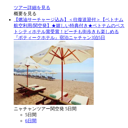
ツアー詳細を見る
概要を見る
【燃油サーチャージ込み】＜往復送迎付＞【ベトナム
航空利用/関空発】★嬉しい特典付き★ベトナムのベス
トシティホテル賞受賞！ビーチも街歩きも楽しめる
『ポティークホテル』宿泊ニャチャン3泊5日
ニャチャン
ツアー
関空
発
5
日間
5
日間
6
日間