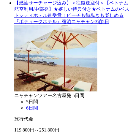
【燃油サーチャージ込み】＜往復送迎付＞【ベトナム
航空利用/中部発】★嬉しい特典付き★ベトナムのベス
トシティホテル賞受賞！ビーチも街歩きも楽しめる
『ポティークホテル』宿泊ニャチャン3泊5日
ニャチャン
ツアー
名古屋
発
5
日間
5
日間
6
日間
旅行代金
119,800
円～
251,800
円