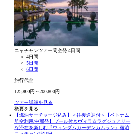
ニャチャン
ツアー
関空
発
4
日間
4
日間
5
日間
6
日間
旅行代金
125,800
円～
200,800
円
ツアー詳細を見る
概要を見る
【燃油サーチャージ込み】＜往復送迎付＞【ベトナム
航空利用/中部発】プール付きヴィラ☆ラグジュアリー
な滞在を楽しむ『ウィンダムガーデンカムラン』宿泊
ニャチャン3泊5日