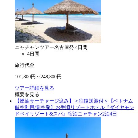
ニャチャン
ツアー
名古屋
発
4
日間
4
日間
旅行代金
101,800
円～
248,800
円
ツアー詳細を見る
概要を見る
【燃油サーチャージ込み】＜往復送迎付＞【ベトナム
航空利用/関空発】お手頃リゾートホテル『ダイヤモン
ドベイリゾート&スパ』宿泊ニャチャン2泊4日