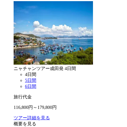
ニャチャン
ツアー
成田
発
4
日間
4
日間
5
日間
6
日間
旅行代金
116,800
円～
179,800
円
ツアー詳細を見る
概要を見る