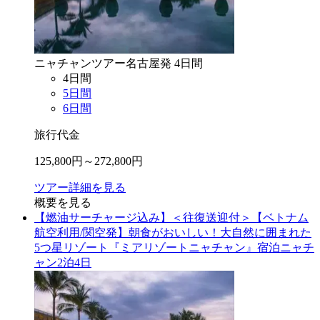
ニャチャン
ツアー
名古屋
発
4
日間
4
日間
5
日間
6
日間
旅行代金
125,800
円～
272,800
円
ツアー詳細を見る
概要を見る
【燃油サーチャージ込み】＜往復送迎付＞【ベトナム
航空利用/関空発】朝食がおいしい！大自然に囲まれた
5つ星リゾート『ミアリゾートニャチャン』宿泊ニャチ
ャン2泊4日