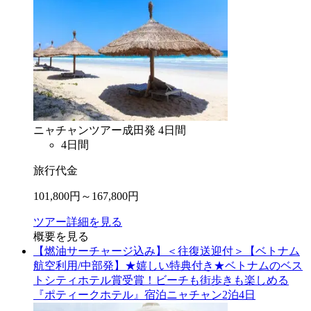
ニャチャン
ツアー
成田
発
4
日間
4
日間
旅行代金
101,800
円～
167,800
円
ツアー詳細を見る
概要を見る
【燃油サーチャージ込み】＜往復送迎付＞【ベトナム
航空利用/中部発】★嬉しい特典付き★ベトナムのベス
トシティホテル賞受賞！ビーチも街歩きも楽しめる
『ポティークホテル』宿泊ニャチャン2泊4日