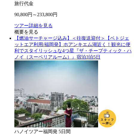
旅行代金
90,800
円～
233,800
円
ツアー詳細を見る
概要を見る
【燃油サーチャージ込み】＜往復送迎付＞【ベトジェ
ットエア利用/福岡発】ホアンキエム湖近く！観光に便
利でスタイリッシュな4つ星『ザ・チーブティック・ハ
ノイ（スーペリアルーム）』宿泊3泊5日
ハノイ
ツアー
福岡
発
5
日間