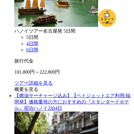
ハノイ
ツアー
名古屋
発
5
日間
5
日間
4
日間
6
日間
旅行代金
101,800
円～
222,800
円
ツアー詳細を見る
概要を見る
【燃油サーチャージ込み】【ベトジェットエア利用/福
岡発】価格重視の方におすすめの『スタンダードホテ
ル』宿泊ハノイ2泊4日