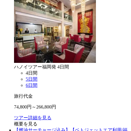
ハノイ
ツアー
福岡
発
4
日間
4
日間
5
日間
6
日間
旅行代金
74,800
円～
266,800
円
ツアー詳細を見る
概要を見る
【燃油サーチャージ込み】【ベトジェットエア利用/福