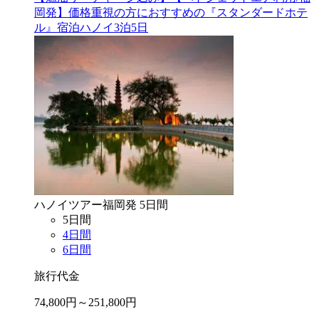
岡発】価格重視の方におすすめの『スタンダードホテ
ル』宿泊ハノイ3泊5日
ハノイ
ツアー
福岡
発
5
日間
5
日間
4
日間
6
日間
旅行代金
74,800
円～
251,800
円