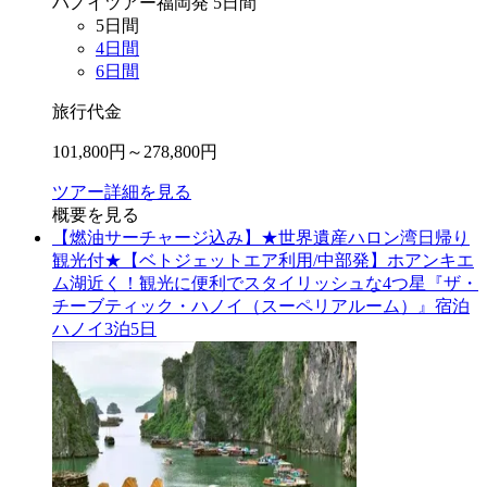
ハノイ
ツアー
福岡
発
5
日間
5
日間
4
日間
6
日間
旅行代金
101,800
円～
278,800
円
ツアー詳細を見る
概要を見る
【燃油サーチャージ込み】★世界遺産ハロン湾日帰り
観光付★【ベトジェットエア利用/中部発】ホアンキエ
ム湖近く！観光に便利でスタイリッシュな4つ星『ザ・
チーブティック・ハノイ（スーペリアルーム）』宿泊
ハノイ3泊5日