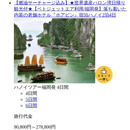
【燃油サーチャージ込み】★世界遺産ハロン湾日帰り
観光付★【ベトジェットエア利用/福岡発】落ち着いた
内装の老舗ホテル『ホアビン』宿泊ハノイ2泊4日
ハノイ
ツアー
福岡
発
4
日間
4
日間
5
日間
6
日間
旅行代金
90,800
円～
278,800
円