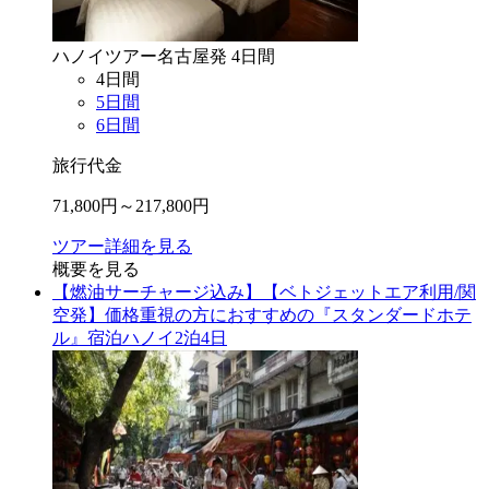
ハノイ
ツアー
名古屋
発
4
日間
4
日間
5
日間
6
日間
旅行代金
71,800
円～
217,800
円
ツアー詳細を見る
概要を見る
【燃油サーチャージ込み】【ベトジェットエア利用/関
空発】価格重視の方におすすめの『スタンダードホテ
ル』宿泊ハノイ2泊4日