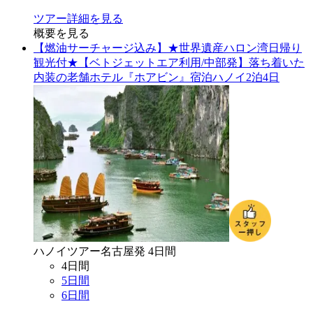
ツアー詳細を見る
概要を見る
【燃油サーチャージ込み】★世界遺産ハロン湾日帰り
観光付★【ベトジェットエア利用/中部発】落ち着いた
内装の老舗ホテル『ホアビン』宿泊ハノイ2泊4日
ハノイ
ツアー
名古屋
発
4
日間
4
日間
5
日間
6
日間