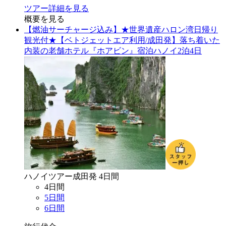
ツアー詳細を見る
概要を見る
【燃油サーチャージ込み】★世界遺産ハロン湾日帰り
観光付★【ベトジェットエア利用/成田発】落ち着いた
内装の老舗ホテル『ホアビン』宿泊ハノイ2泊4日
ハノイ
ツアー
成田
発
4
日間
4
日間
5
日間
6
日間