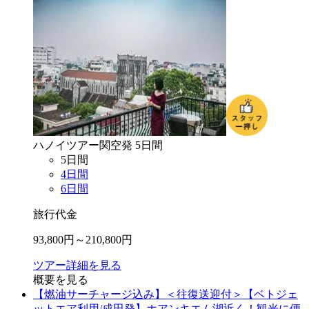
ハノイ
ツアー
関空
発
5
日間
5
日間
4
日間
6
日間
旅行代金
93,800
円～
210,800
円
ツアー詳細を見る
概要を見る
【燃油サーチャージ込み】＜往復送迎付＞【ベトジェ
ットエア利用/成田発】ホアンキエム湖近く！観光に便