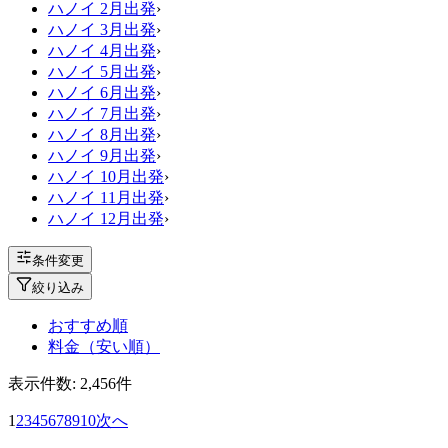
ハノイ 2月出発
›
ハノイ 3月出発
›
ハノイ 4月出発
›
ハノイ 5月出発
›
ハノイ 6月出発
›
ハノイ 7月出発
›
ハノイ 8月出発
›
ハノイ 9月出発
›
ハノイ 10月出発
›
ハノイ 11月出発
›
ハノイ 12月出発
›
条件変更
絞り込み
おすすめ順
料金（安い順）
表示件数:
2,456
件
1
2
3
4
5
6
7
8
9
10
次へ