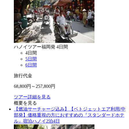
ハノイ
ツアー
福岡
発
4
日間
4
日間
5
日間
6
日間
旅行代金
68,800
円～
257,800
円
ツアー詳細を見る
概要を見る
【燃油サーチャージ込み】【ベトジェットエア利用/中
部発】価格重視の方におすすめの『スタンダードホテ
ル』宿泊ハノイ2泊4日