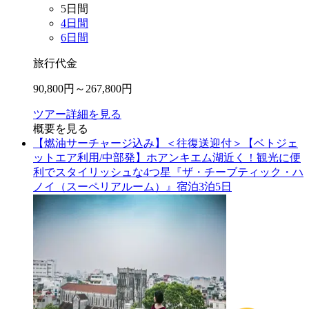
5
日間
4
日間
6
日間
旅行代金
90,800
円～
267,800
円
ツアー詳細を見る
概要を見る
【燃油サーチャージ込み】＜往復送迎付＞【ベトジェ
ットエア利用/中部発】ホアンキエム湖近く！観光に便
利でスタイリッシュな4つ星『ザ・チーブティック・ハ
ノイ（スーペリアルーム）』宿泊3泊5日