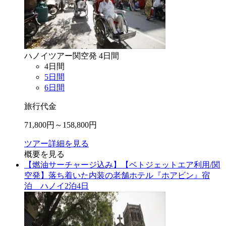
ハノイ
ツアー
関空
発
4
日間
4
日間
5
日間
6
日間
旅行代金
71,800
円～
158,800
円
ツアー詳細を見る
概要を見る
【燃油サーチャージ込み】【ベトジェットエア利用/関
空発】落ち着いた内装の老舗ホテル『ホアビン』宿
泊 ハノイ2泊4日