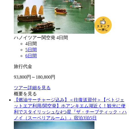
ハノイ
ツアー
関空
発
4
日間
4
日間
5
日間
6
日間
旅行代金
93,800
円～
180,800
円
ツアー詳細を見る
概要を見る
【燃油サーチャージ込み】＜往復送迎付＞【ベトジェ
ットエア利用/関空発】ホアンキエム湖近く！観光に便
利でスタイリッシュな4つ星『ザ・チーブティック・ハ
ノイ（スーペリアルーム）』宿泊3泊5日