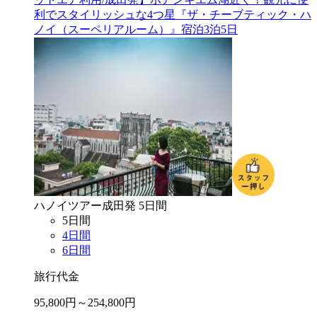
利でスタイリッシュな4つ星『ザ・チーブティック・ハ
ノイ（スーペリアルーム）』宿泊3泊5日
ハノイ
ツアー
成田
発
5
日間
5
日間
4
日間
6
日間
旅行代金
95,800
円～
254,800
円