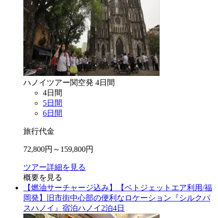
ハノイ
ツアー
関空
発
4
日間
4
日間
5
日間
6
日間
旅行代金
72,800
円～
159,800
円
ツアー詳細を見る
概要を見る
【燃油サーチャージ込み】【ベトジェットエア利用/福
岡発】旧市街中心部の便利なロケーション『シルクパ
スハノイ』宿泊ハノイ2泊4日