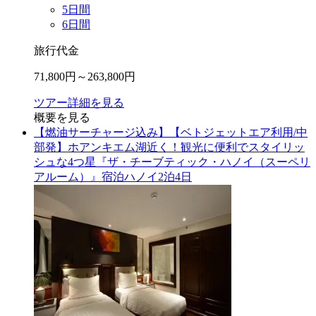
5
日間
6
日間
旅行代金
71,800
円～
263,800
円
ツアー詳細を見る
概要を見る
【燃油サーチャージ込み】【ベトジェットエア利用/中
部発】ホアンキエム湖近く！観光に便利でスタイリッ
シュな4つ星『ザ・チーブティック・ハノイ（スーペリ
アルーム）』宿泊ハノイ2泊4日