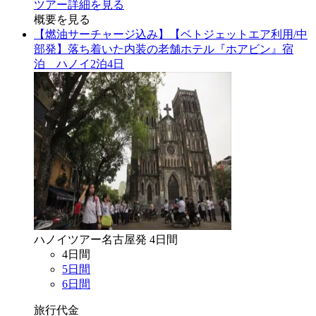
ツアー詳細を見る
概要を見る
【燃油サーチャージ込み】【ベトジェットエア利用/中
部発】落ち着いた内装の老舗ホテル『ホアビン』宿
泊 ハノイ2泊4日
ハノイ
ツアー
名古屋
発
4
日間
4
日間
5
日間
6
日間
旅行代金