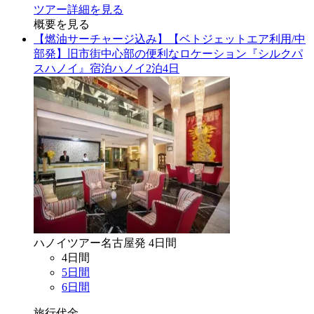
ツアー詳細を見る
概要を見る
【燃油サーチャージ込み】【ベトジェットエア利用/中
部発】旧市街中心部の便利なロケーション『シルクパ
スハノイ』宿泊ハノイ2泊4日
ハノイ
ツアー
名古屋
発
4
日間
4
日間
5
日間
6
日間
旅行代金