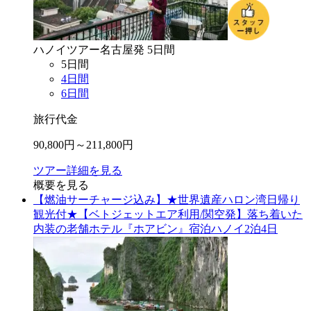
ハノイ
ツアー
名古屋
発
5
日間
5
日間
4
日間
6
日間
旅行代金
90,800
円～
211,800
円
ツアー詳細を見る
概要を見る
【燃油サーチャージ込み】★世界遺産ハロン湾日帰り
観光付★【ベトジェットエア利用/関空発】落ち着いた
内装の老舗ホテル『ホアビン』宿泊ハノイ2泊4日