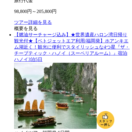
旅行代金
98,800
円～
205,800
円
ツアー詳細を見る
概要を見る
【燃油サーチャージ込み】★世界遺産ハロン湾日帰り
観光付★【ベトジェットエア利用/福岡発】ホアンキエ
ム湖近く！観光に便利でスタイリッシュな4つ星『ザ・
チーブティック・ハノイ（スーペリアルーム）』宿泊
ハノイ3泊5日