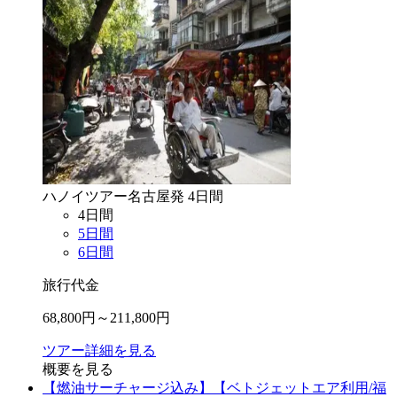
ハノイ
ツアー
名古屋
発
4
日間
4
日間
5
日間
6
日間
旅行代金
68,800
円～
211,800
円
ツアー詳細を見る
概要を見る
【燃油サーチャージ込み】【ベトジェットエア利用/福