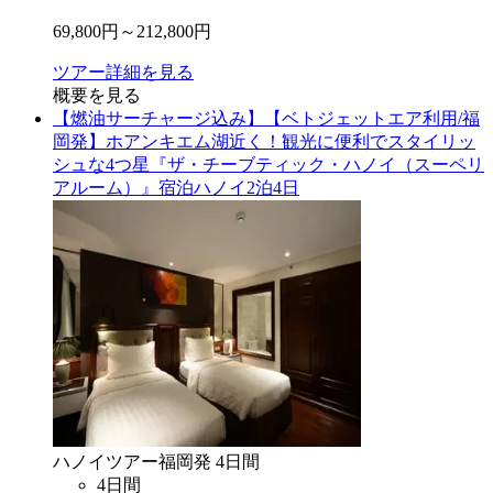
69,800
円～
212,800
円
ツアー詳細を見る
概要を見る
【燃油サーチャージ込み】【ベトジェットエア利用/福
岡発】ホアンキエム湖近く！観光に便利でスタイリッ
シュな4つ星『ザ・チーブティック・ハノイ（スーペリ
アルーム）』宿泊ハノイ2泊4日
ハノイ
ツアー
福岡
発
4
日間
4
日間