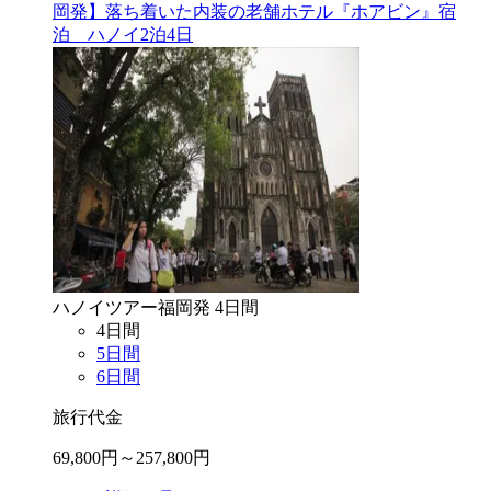
岡発】落ち着いた内装の老舗ホテル『ホアビン』宿
泊 ハノイ2泊4日
ハノイ
ツアー
福岡
発
4
日間
4
日間
5
日間
6
日間
旅行代金
69,800
円～
257,800
円