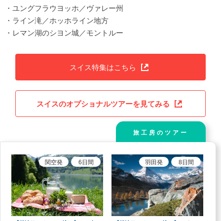
・ユングフラウヨッホ／ヴァレー州
・ライン滝／ホッホライン地方
・レマン湖のシヨン城／モントルー
スイス特集はこちら
スイスのオプショナルツアーを見てみる
旅工房のツアー
関空
発
6
日間
羽田
発
8
日間