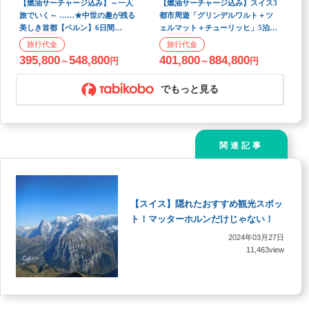
【燃油サーチャージ込み】～一人
【燃油サーチャージ込み】スイス3
旅でいく～ ……★中世の趣が残る
都市周遊「グリンデルワルト＋ツ
美しき首都【ベルン】6日間
ェルマット＋チューリッヒ」5泊8
★…… ＊スイストラベルパスフ
日【ターキッシュエアラインズ利
レックス3日券つき＊
用/羽田夜発】
395,800
548,800
401,800
884,800
～
円
～
円
でもっと見る
関連記事
【スイス】隠れたおすすめ観光スポッ
ト！マッターホルンだけじゃない！
2024年03月27日
11,463view