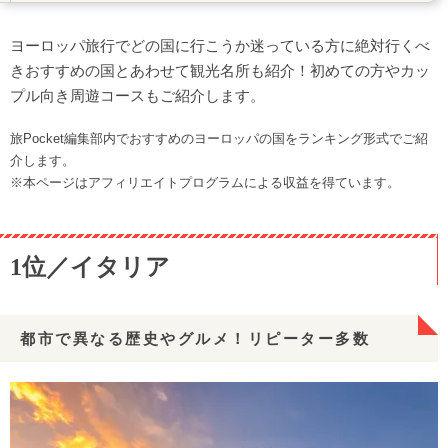
5位／スイス
ヨーロッパ旅行でどの国に行こうか迷っている方に絶対行くべ
アルプスが織り成す美しい大自然を満喫
きおすすめの国とあわせて観光名所も紹介！初めての方やカッ
6位／スペイン
プル向き周遊コースもご紹介します。
じっくり周遊したい建築・美食・自然の宝庫
7位／フィンランド
旅Pocket編集部内でおすすめのヨーロッパの国をランキング形式でご紹
介します。
北欧雑貨やオーロラにときめくゆったり旅
※本ページはアフィリエイトプログラムによる収益を得ています。
8位／ベルギー
中世ヨーロッパの面影とクラフトビールが魅力
9位／ギリシャ
1位／イタリア
古代文明のロマンや憧れのリゾートを満喫！
10位／ポルトガル
都市で異なる歴史やグルメ！リピーター多数
ユーラシア大陸最西端！独特な伝統・食文化
初めての方におすすめのヨーロッパ周遊コース
カップルにおすすめのヨーロッパ周遊コース
ハネムーンにおすすめのヨーロッパ周遊コース