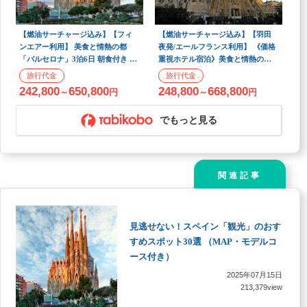
【燃油サーチャージ込み】【フィ
【燃油サーチャージ込み】【羽田
ンエアー利用】 美食と情熱の都
夜発/エールフランス利用】 《価格
「バルセロナ」3泊6日 朝食付き フ
重視ホテル宿泊》美食と情熱の都
リープラン
「バルセロナ」3泊6日
242,800
650,800
248,800
668,800
～
円
～
円
でもっと見る
関連記事
見逃せない！スペイン「観光」のおす
すめスポット30選 （MAP・モデルコ
ース付き）
2025年07月15日
213,379view