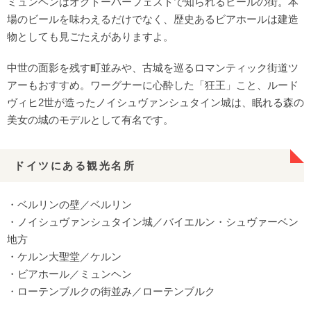
ミュンヘンはオクトーバーフェストで知られるビールの街。本
場のビールを味わえるだけでなく、歴史あるビアホールは建造
物としても見ごたえがありますよ。
中世の面影を残す町並みや、古城を巡るロマンティック街道ツ
アーもおすすめ。ワーグナーに心酔した「狂王」こと、ルード
ヴィヒ2世が造ったノイシュヴァンシュタイン城は、眠れる森の
美女の城のモデルとして有名です。
ドイツにある観光名所
・ベルリンの壁／ベルリン
・ノイシュヴァンシュタイン城／バイエルン・シュヴァーベン
地方
・ケルン大聖堂／ケルン
・ビアホール／ミュンヘン
・ローテンブルクの街並み／ローテンブルク