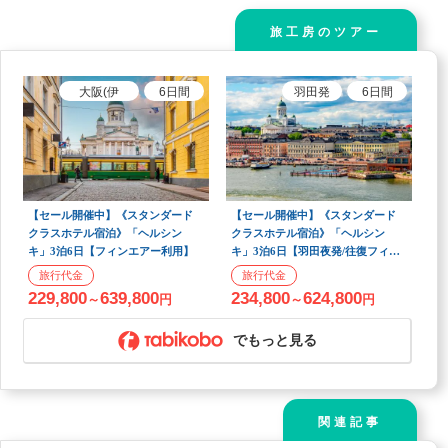
旅工房のツアー
大阪(伊
6
日間
羽田
発
6
日間
丹)、大阪
(関空)
発
【セール開催中】《スタンダード
【セール開催中】《スタンダード
クラスホテル宿泊》「ヘルシン
クラスホテル宿泊》「ヘルシン
キ」3泊6日【フィンエアー利用】
キ」3泊6日【羽田夜発/往復フィン
エアー直行便利用】
229,800
639,800
234,800
624,800
～
円
～
円
でもっと見る
関連記事