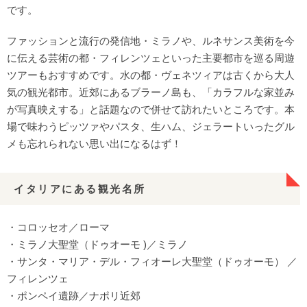
です。
ファッションと流行の発信地・ミラノや、ルネサンス美術を今
に伝える芸術の都・フィレンツェといった主要都市を巡る周遊
ツアーもおすすめです。水の都・ヴェネツィアは古くから大人
気の観光都市。近郊にあるブラーノ島も、「カラフルな家並み
が写真映えする」と話題なので併せて訪れたいところです。本
場で味わうピッツァやパスタ、生ハム、ジェラートいったグル
メも忘れられない思い出になるはず！
イタリアにある観光名所
・コロッセオ／ローマ
・ミラノ大聖堂（ドゥオーモ )／ミラノ
・サンタ・マリア・デル・フィオーレ大聖堂（ドゥオーモ） ／
フィレンツェ
・ポンペイ遺跡／ナポリ近郊