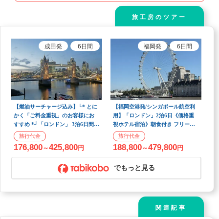
旅工房のツアー
成田
発
6
日間
福岡
発
6
日間
【燃油サーチャージ込み】└* とに
【福岡空港発/シンガポール航空利
かく「ご料金重視」のお客様にお
用】「ロンドン」2泊6日《価格重
すすめ *┘「ロンドン」 3泊6日間
視ホテル宿泊》朝食付き フリープ
【成田夜発/マレーシア航空利用】
ラン
176,800
425,800
188,800
479,800
～
円
～
円
でもっと見る
関連記事