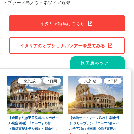
・ブラーノ島／ヴェネツィア近郊
イタリア特集はこちら
イタリアのオプショナルツアーを見てみる
旅工房のツアー
東京(成
6
日間
東京(成
6
日間
田)、東京
田)、東京
(羽田)
発
(羽田)
発
【成田または羽田発着/シンガポー
【燃油サーチャージ込み】 朝食付
ル航空利用】「ローマ」3泊6日
き フリープラン 『ローマ2泊 + ベ
《価格重視ホテル宿泊》朝食付き
ネチア2泊』6日間 《価格重視ホテ