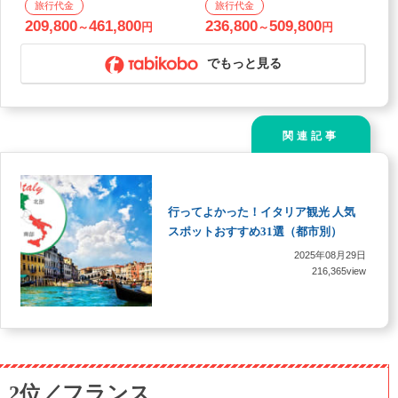
フリープラン
ル宿泊》 【成田または羽田発着】
209,800
461,800
236,800
509,800
～
円
～
円
でもっと見る
関連記事
行ってよかった！イタリア観光 人気
スポットおすすめ31選（都市別）
2025年08月29日
216,365view
2位／フランス