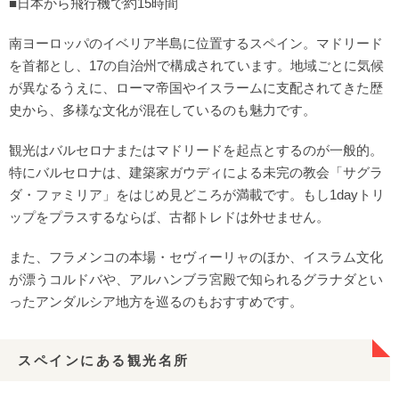
■日本から飛行機で約15時間
南ヨーロッパのイベリア半島に位置するスペイン。マドリード
を首都とし、17の自治州で構成されています。地域ごとに気候
が異なるうえに、ローマ帝国やイスラームに支配されてきた歴
史から、多様な文化が混在しているのも魅力です。
観光はバルセロナまたはマドリードを起点とするのが一般的。
特にバルセロナは、建築家ガウディによる未完の教会「サグラ
ダ・ファミリア」をはじめ見どころが満載です。もし1dayトリ
ップをプラスするならば、古都トレドは外せません。
また、フラメンコの本場・セヴィーリャのほか、イスラム文化
が漂うコルドバや、アルハンブラ宮殿で知られるグラナダとい
ったアンダルシア地方を巡るのもおすすめです。
スペインにある観光名所