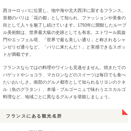
西ヨーロッパに位置し、地中海や北大西洋に面するフランス。
首都のパリは「花の都」として知られ、ファッションや美食の
街として人々を魅了し続けています。1793年に開館したルーブ
ル美術館は、世界最大級の史跡としても有名。エトワール凱旋
門やエッフェル塔、「世界で最も美しい通り」と称されるシャ
ンゼリゼ通りなど、「パリに来たんだ！」と実感できるスポッ
トが満載です。
フランスならではの料理やワインも見逃せません。焼きたての
バゲットやショコラ、マカロンなどのスイーツは毎日でも食べ
たいおいしさ。南部のグルメ都市として知られるリヨンのクネ
ル（魚のグラタン）、本場・ブルゴーニュで味わうエスカルゴ
料理など、地域ごとに異なるグルメを堪能しましょう。
フランスにある観光名所