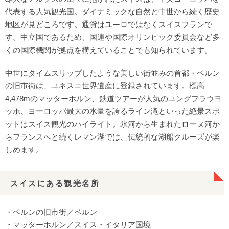
代表する人気観光国。ダイナミックな自然と中世から続く歴史
地区が見どころです。通貨はユーロではなくスイスフランで
す。中立国であるため、国連や国際オリンピック委員会など多
くの国際機関が拠点を構えていることでも知られています。
中世にタイムスリップしたような美しい街並みの首都・ベルン
の旧市街は、ユネスコ世界遺産に登録されています。標高
4,478mのマッターホルン、鉄道ツアーが人気のユングフラウヨ
ッホ、ヨーロッパ最大の水量を誇るライン滝といった絶景スポ
ットはスイス観光のハイライト。氷河から生まれたローヌ河か
らフランスへと続くレマン湖では、伝統的な湖船クルーズが楽
しめます。
スイスにある観光名所
・ベルンの旧市街／ベルン
・マッターホルン／スイス・イタリア国境