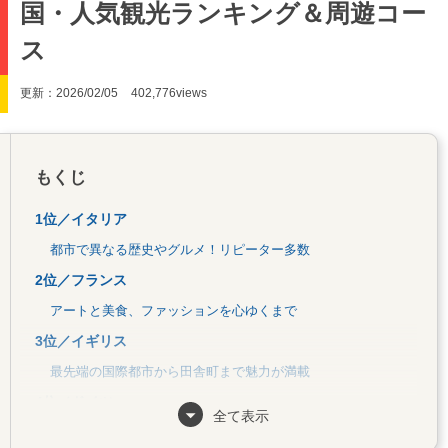
国・人気観光ランキング＆周遊コー
ス
更新：2026/02/05
402,776views
もくじ
1位／イタリア
都市で異なる歴史やグルメ！リピーター多数
2位／フランス
アートと美食、ファッションを心ゆくまで
3位／イギリス
最先端の国際都市から田舎町まで魅力が満載
4位／ドイツ
全て表示
中世ヨーロッパの面影や豊かな自然が魅力