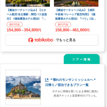
【燃油サーチャージ込み】【カタ
【燃油サーチャージ込み】【成田
ール航空/名古屋駅⇔関空バス送迎
午前発/マレーシア航空利用】《価
付】《価格重視ホテル宿泊》『パ
格重視ホテル宿泊》『パリ』2泊5
リ』2泊5日 朝食付きフリープラン
日
154,800
354,800
158,800
461,800
～
円
～
円
でもっと見る
ツアー情報
＊憧れのモンサンミッシェルへ＊
日帰り／宿泊できるプラン一覧
ホテルに荷物を置いたまま身軽に観光♪
鉄道チケットと送迎車付のプランも。