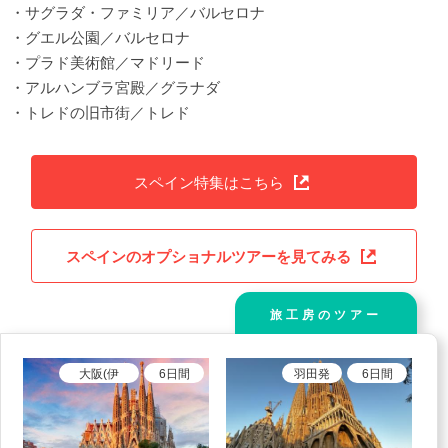
・サグラダ・ファミリア／バルセロナ
・グエル公園／バルセロナ
・プラド美術館／マドリード
・アルハンブラ宮殿／グラナダ
・トレドの旧市街／トレド
スペイン特集はこちら
スペインのオプショナルツアーを見てみる
旅工房のツアー
大阪(伊
6
日間
羽田
発
6
日間
丹)、大阪
(関空)
発