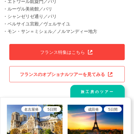
・エトワール凱旋門／パリ
・ルーヴル美術館／パリ
・シャンゼリゼ通り／パリ
・ベルサイユ宮殿／ヴェルサイユ
・モン・サン＝ミシェル／ノルマンディー地方
フランス特集はこちら
フランスのオプショナルツアーを見てみる
旅工房のツアー
名古屋
発
5
日間
成田
発
5
日間