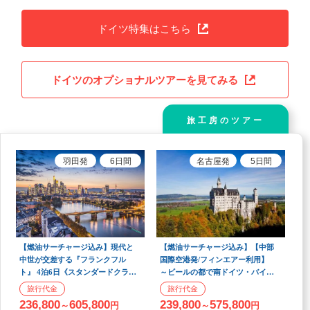
ドイツ特集はこちら
ドイツのオプショナルツアーを見てみる
旅工房のツアー
羽田
発
6
日間
名古屋
発
5
日間
【燃油サーチャージ込み】現代と
【燃油サーチャージ込み】【中部
中世が交差する『フランクフル
国際空港発/フィンエアー利用】
ト』 4泊6日《スタンダードクラス
～ビールの都で南ドイツ・バイエ
ホテル宿泊》【羽田午前発/ルフト
ルン地方の歴史に触れる旅～ ミ
ハンザ航空利用】
ュンヘン 5日間 全朝食付
236,800
605,800
239,800
575,800
～
円
～
円