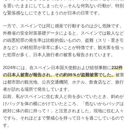
を置いたままにしてしまったり…そんな何気ない行動が、特別
な緊張感なしにできてしまうのが日本の日常です。
一方で、スペインでは同じ感覚で行動するのは少し危険です。
外務省の安全対策基礎データによると、スペインでは殺人など
の凶悪犯罪の発生率は比較的低いものの、盗難（スリ・置き引
きなど）の軽犯罪が非常に多いことが特徴です。観光客を狙っ
た犯罪が多く、日本人旅行者の被害も報告されています。
2024年には、在スペイン日本国大使館および総領事館に
232件
の日本人被害が報告され、その約99％が盗難被害でした。
被害
は都市部の観光地、公共交通機関、ホテル、飲食店など、旅行
者が訪れる場所で発生しています。
以前、私がスペインに住む友人と街を歩いていたとき、斜めが
けバッグを体の横にかけていたところ、「危ないからバッグは
絶対に体の前に持って！」と注意されました。現地に住む人々
ですら、それほどまで警戒心を持って日々を過ごしているので
す。