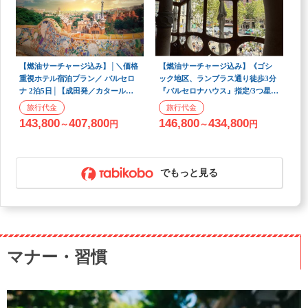
【燃油サーチャージ込み】│＼価格
【燃油サーチャージ込み】《ゴシ
重視ホテル宿泊プラン／ バルセロ
ック地区、ランブラス通り徒歩3分
ナ 2泊5日│【成田発／カタール航
『バルセロナハウス』指定/3つ星》
空利用】
美食と情熱の都「バルセロナ」2泊
5日【成田発/カタール航空利用】
143,800
407,800
146,800
434,800
～
円
～
円
でもっと見る
マナー・習慣