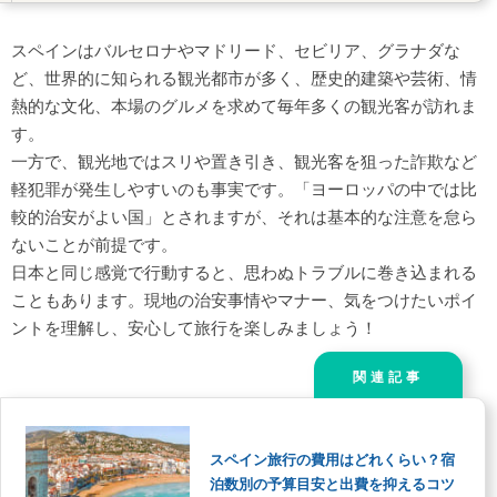
シエスタ（昼休憩）
レストランでのマナー
スペインはバルセロナやマドリード、セビリア、グラナダな
ど、世界的に知られる観光都市が多く、歴史的建築や芸術、情
チップ事情
熱的な文化、本場のグルメを求めて毎年多くの観光客が訪れま
水事情
す。
教会や美術館での服装・行動
一方で、観光地ではスリや置き引き、観光客を狙った詐欺など
挨拶・コミュニケーション
軽犯罪が発生しやすいのも事実です。「ヨーロッパの中では比
トイレ事情
較的治安がよい国」とされますが、それは基本的な注意を怠ら
ないことが前提です。
事前準備と心得
日本と同じ感覚で行動すると、思わぬトラブルに巻き込まれる
貴重品管理
こともあります。現地の治安事情やマナー、気をつけたいポイ
スマホの取り扱いと通信環境
ントを理解し、安心して旅行を楽しみましょう！
紫外線対策と体調管理
関連記事
チケット・観光施設の事前購入
服装と行動のポイント
まとめ｜事前の知識が、スペイン旅行をもっと安心で楽し
スペイン旅行の費用はどれくらい？宿
いものに
泊数別の予算目安と出費を抑えるコツ