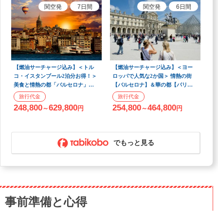
関空
発
7
日間
関空
発
6
日間
【燃油サーチャージ込み】＜トル
【燃油サーチャージ込み】＜ヨー
コ・イスタンブール2泊分お得！＞
ロッパで人気な2か国＞ 情熱の街
美食と情熱の都「バルセロナ」
【バルセロナ】＆華の都【パリ】
《価格重視ホテル宿泊》 7日間
へいく 4泊6日間 【パリ-日本間 復
【関空発/ターキッシュエアライン
路直行便！】
248,800
629,800
254,800
464,800
～
円
～
円
ズ利用】
でもっと見る
事前準備と心得