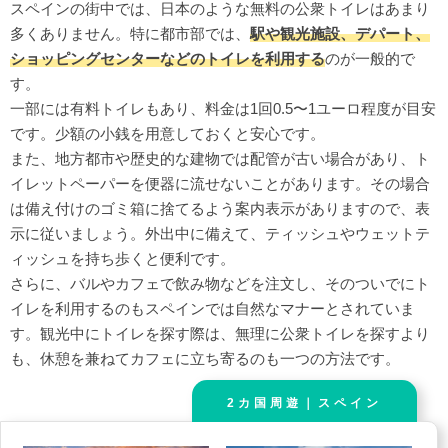
スペインの街中では、日本のような無料の公衆トイレはあまり
多くありません。特に都市部では、
駅や観光施設、デパート、
ショッピングセンターなどのトイレを利用する
のが一般的で
す。
一部には有料トイレもあり、料金は1回0.5〜1ユーロ程度が目安
です。少額の小銭を用意しておくと安心です。
また、地方都市や歴史的な建物では配管が古い場合があり、ト
イレットペーパーを便器に流せないことがあります。その場合
は備え付けのゴミ箱に捨てるよう案内表示がありますので、表
示に従いましょう。外出中に備えて、ティッシュやウェットテ
ィッシュを持ち歩くと便利です。
さらに、バルやカフェで飲み物などを注文し、そのついでにト
イレを利用するのもスペインでは自然なマナーとされていま
す。観光中にトイレを探す際は、無理に公衆トイレを探すより
も、休憩を兼ねてカフェに立ち寄るのも一つの方法です。
2カ国周遊｜スペイン