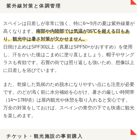
紫外線対策と体調管理
スペインは日差しが非常に強く、特に6〜9月の夏は紫外線量が
高くなります。
南部や内陸部では気温が35℃を超える日もあ
り、観光中は暑さ対策が欠かせません。
日焼け止めはSPF30以上（真夏はSPF50+がおすすめ）を使用
し、汗をかいた後はこまめに塗り直しましょう。帽子やサング
ラスも有効です。石畳の街では照り返しも強いため、想像以上
に日差しを浴びています。
また、乾燥した気候のため脱水になりやすい点にも注意が必要
です。のどが渇く前に水分補給を心がけ、暑さの厳しい時間帯
（14〜17時頃）は屋内観光や休憩を取り入れると安心です。
万全の対策をしておけば、スペインの青空の下でも快適に観光
を楽しめます。
チケット・観光施設の事前購入