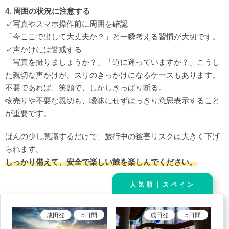
4. 周囲の状況に注意する
✓写真やスマホ操作前に周囲を確認
「今ここで出して大丈夫か？」と一瞬考える習慣が大切です。
✓声かけには警戒する
「写真を撮りましょうか？」「道に迷っていますか？」こうし
た親切な声かけが、スリのきっかけになるケースもあります。
不要であれば、笑顔で、しかしきっぱり断る。
物売りや不要な親切も、曖昧にせずはっきり意思表示すること
が重要です。
ほんの少し意識するだけで、旅行中の被害リスクは大きく下げ
られます。
しっかり備えて、安全で楽しい旅を楽しんでください。
人気順｜スペイン
成田
発
5
日間
成田
発
5
日間