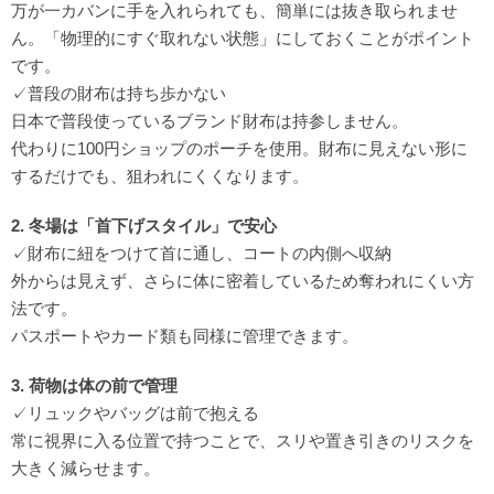
万が一カバンに手を入れられても、簡単には抜き取られませ
ん。「物理的にすぐ取れない状態」にしておくことがポイント
です。
✓普段の財布は持ち歩かない
日本で普段使っているブランド財布は持参しません。
代わりに100円ショップのポーチを使用。財布に見えない形に
するだけでも、狙われにくくなります。
2. 冬場は「首下げスタイル」で安心
✓財布に紐をつけて首に通し、コートの内側へ収納
外からは見えず、さらに体に密着しているため奪われにくい方
法です。
パスポートやカード類も同様に管理できます。
3. 荷物は体の前で管理
✓リュックやバッグは前で抱える
常に視界に入る位置で持つことで、スリや置き引きのリスクを
大きく減らせます。