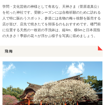
学問・文化芸術の神様として有名な、天神さま（菅原道真公）
を祀った神社です。受験シーズンには合格祈願のために訪れる
人で特に賑わうスポット。参道には名物の梅ヶ枝餅を販売する
店が並び、店先で焼きたてを頬張るのもおすすめです。楼門前
に位置する天然の一枚岩の手洗鉢は、縦4m、横6mと日本屈指
の大きさ！季節の花々が浮かぶ様子を写真に収めましょう。
飛梅