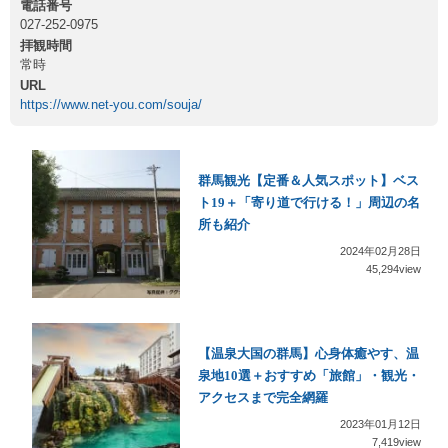
電話番号
027-252-0975
拝観時間
常時
URL
https://www.net-you.com/souja/
群馬観光【定番＆人気スポット】ベス
ト19＋「寄り道で行ける！」周辺の名
所も紹介
2024年02月28日
45,294view
【温泉大国の群馬】心身体癒やす、温
泉地10選＋おすすめ「旅館」・観光・
アクセスまで完全網羅
2023年01月12日
7,419view