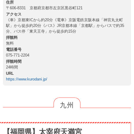
住所
〒606-8331 京都府京都市左京区黒谷町121
アクセス
《車》京都東ICから約20分《電車》京阪電鉄京阪本線「神宮丸太町
駅」から徒歩約20分《バス》JR京都本線「京都駅」からバスで約35
分、バス停「東天王寺」から徒歩約15分
拝観料
無料
電話番号
075-771-2204
拝観時間
24時間
URL
https://www.kurodani.jp/
九州
【福岡県】太宰府天満宮