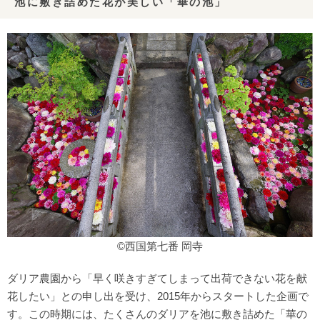
池に敷き詰めた花が美しい「華の池」
©西国第七番 岡寺
ダリア農園から「早く咲きすぎてしまって出荷できない花を献
花したい」との申し出を受け、2015年からスタートした企画で
す。この時期には、たくさんのダリアを池に敷き詰めた「華の