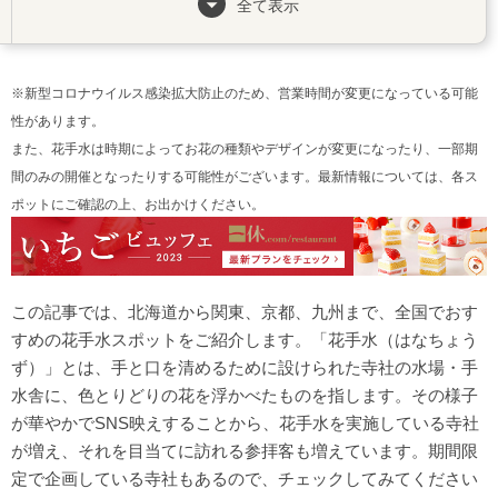
全て表示
【京都府】東福寺塔頭 勝林寺
【京都府】金戒光明寺
九州
※新型コロナウイルス感染拡大防止のため、営業時間が変更になっている可能
性があります。
【福岡県】太宰府天満宮
また、花手水は時期によってお花の種類やデザインが変更になったり、一部期
【福岡県】成田山久留米分院
間のみの開催となったりする可能性がございます。最新情報については、各ス
北海道・東北
ポットにご確認の上、お出かけください。
【北海道】帯廣神社
【山形】熊野大社
この記事では、北海道から関東、京都、九州まで、全国でおす
すめの花手水スポットをご紹介します。「花手水（はなちょう
ず）」とは、手と口を清めるために設けられた寺社の水場・手
水舎に、色とりどりの花を浮かべたものを指します。その様子
が華やかでSNS映えすることから、花手水を実施している寺社
が増え、それを目当てに訪れる参拝客も増えています。期間限
定で企画している寺社もあるので、チェックしてみてください