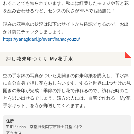
わることでも知られています。秋には紅葉したモミジや苔と花
を組み合わせるなど、センスの良さがSNSでも話題に！
現在の花手水の状況は以下のサイトから確認できるので、お出
かけ前にチェックしましょう。
https://yanagidani.jp/event/hanacyouzu/
押し花朱印つくり My花手水
空の手水鉢の写真がついた見開きの御朱印紙を購入し、手水鉢
に自分自身で押し花をあしらいます。すると世界に1つだけの見
開きの朱印が完成！季節の押し花で作れるので、訪れた時のこ
とを思い出せるでしょう。遠方の人には、自宅で作れる「My花
手水キット」を寺が郵送してくれますよ。
住所
〒617-0855 京都府長岡京市浄土谷堂ノ谷2
アクセス