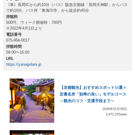
《車》長岡ICから約10分《バス》阪急京都線「長岡天神駅」からバス
で約10分、バス停「奥海印寺」から徒歩約40分
拝観料
500円、ウィーク開催時：700円
※2022年4月1日より
電話番号
075-956-0017
拝観時間
09:00〜16:00
URL
https://yanagidani.jp
【京都観光】おすすめスポット55選＋
定番名所「効率の良い」モデルコース
～観光のコツ・交通手段まで～
2026年01月30日
3,472,370view