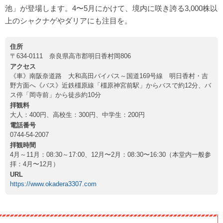
池」が登場します。4〜5月にかけて、境内に咲き誇る3,000株以
上のシャクナゲやダリアにも注目を。
住所
〒634-0111 奈良県高市郡明日香村岡806
アクセス
《車》南阪奈道路 大和高田バイパス～国道169号線 明日香村・吉
野方面へ《バス》近鉄橿原線「橿原神宮前駅」からバスで約12分、バ
ス停「岡寺前」から徒歩約10分
拝観料
大人：400円、高校生：300円、中学生：200円
電話番号
0744-54-2007
拝観時間
4月～11月：08:30～17:00、12月〜2月：08:30〜16:30（本堂内一般参
拝：4月〜12月）
URL
https://www.okadera3307.com