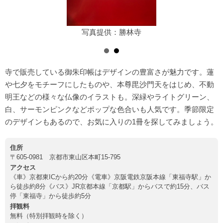
写真提供：勝林寺
寺で販売している御朱印帳はデザインの豊富さが魅力です。蓮
や七夕をモチーフにしたものや、本尊毘沙門天をはじめ、不動
明王などの様々な仏像のイラストも。深緑やライトグリーン、
白、サーモンピンクなどポップな色合いも人気です。季節限定
のデザインもあるので、お気に入りの1冊を探してみましょう。
住所
〒605-0981 京都市東山区本町15-795
アクセス
《車》京都東ICから約20分《電車》京阪電鉄京阪本線「東福寺駅」か
ら徒歩約8分《バス》JR京都本線「京都駅」からバスで約15分、バス
停「東福寺」から徒歩約5分
拝観料
無料（特別拝観時を除く）