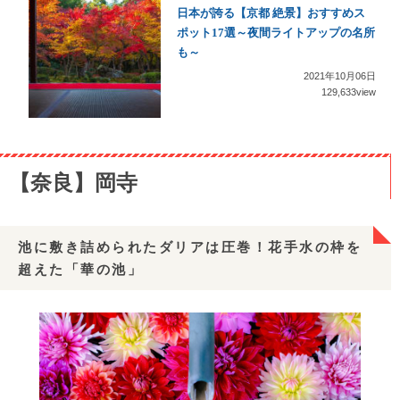
日本が誇る【京都 絶景】おすすめス
ポット17選～夜間ライトアップの名所
も～
2021年10月06日
129,633view
【奈良】岡寺
池に敷き詰められたダリアは圧巻！花手水の枠を
超えた「華の池」