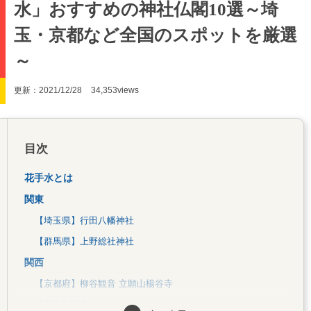
水」おすすめの神社仏閣10選～埼
玉・京都など全国のスポットを厳選
～
更新：2021/12/28
34,353views
目次
花手水とは
関東
【埼玉県】行田八幡神社
【群馬県】上野総社神社
関西
【京都府】柳谷観音 立願山楊谷寺
【奈良】岡寺