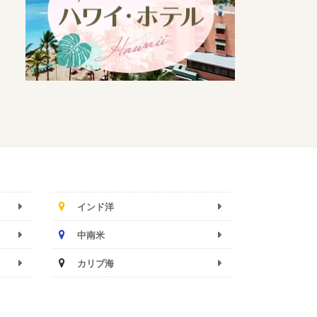
インド洋
中南米
カリブ海