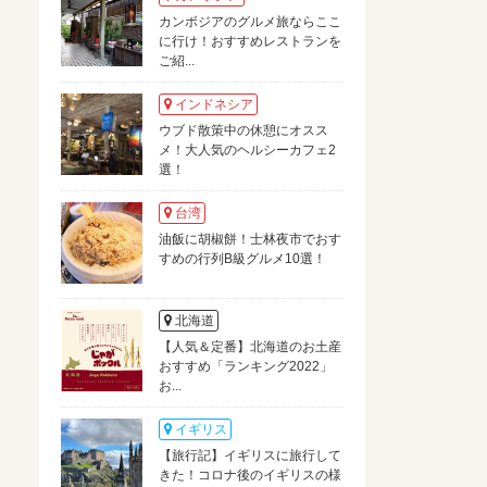
カンボジアのグルメ旅ならここ
に行け！おすすめレストランを
ご紹...
インドネシア
ウブド散策中の休憩にオスス
メ！大人気のヘルシーカフェ2
選！
台湾
油飯に胡椒餅！士林夜市でおす
すめの行列B級グルメ10選！
北海道
【人気＆定番】北海道のお土産
おすすめ「ランキング2022」
お...
イギリス
【旅行記】イギリスに旅行して
きた！コロナ後のイギリスの様