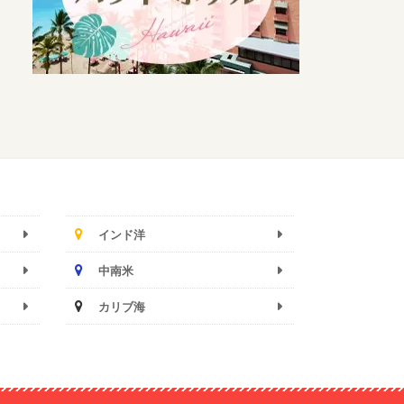
インド洋
中南米
カリブ海