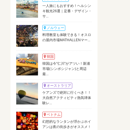
一人旅にもおすすめ！ヘルシン
キ観光26選｜定番・デザイン・
サ...
ノルウェー
料理教室も体験できる！オスロ
の屋内市場MATHALLENマー...
韓国
韓国は今"仁川"がアツい！新浦
市場(シンポシジャン)と周辺
最...
オーストラリア
ケアンズで絶対に行くべき！！
大自然アクティビティ熱気球体
験レ...
ベトナム
幻想的なランタンが浮かぶホイ
アンは夜の街歩きがオススメ！