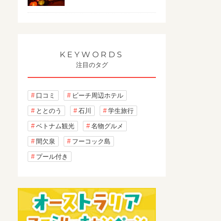
KEYWORDS
注目のタグ
口コミ
ビーチ周辺ホテル
ととのう
石川
学生旅行
ベトナム観光
名物グルメ
間欠泉
フーコック島
プール付き