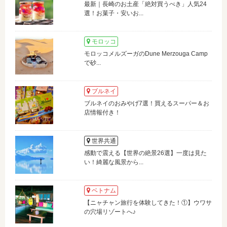
最新｜長崎のお土産「絶対買うべき」人気24
選！お菓子・安いお...
モロッコ
モロッコメルズーガのDune Merzouga Camp
で砂...
ブルネイ
ブルネイのおみやげ7選！買えるスーパー＆お
店情報付き！
世界共通
感動で震える【世界の絶景26選】一度は見た
い！綺麗な風景から...
ベトナム
【ニャチャン旅行を体験してきた！①】ウワサ
の穴場リゾートへ♪