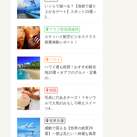
いくらで遊べる？【池袋で盛り
上がるデート】スポット15選～
2...
アラブ首長国連邦
エティハド航空ビジネスクラス
搭乗体験レポート！
ハワイ
ハワイ通も絶賛！おすすめ観光
地10選＋オアフのグルメ・定番
の...
韓国
毛糸に穴あきチーズ！？今ソウ
ルで人気のおもしろ映えスイー
ツ4...
世界共通
感動で震える【世界の絶景26
選】一度は見たい！綺麗な風景