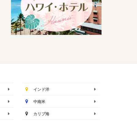
インド洋
中南米
カリブ海