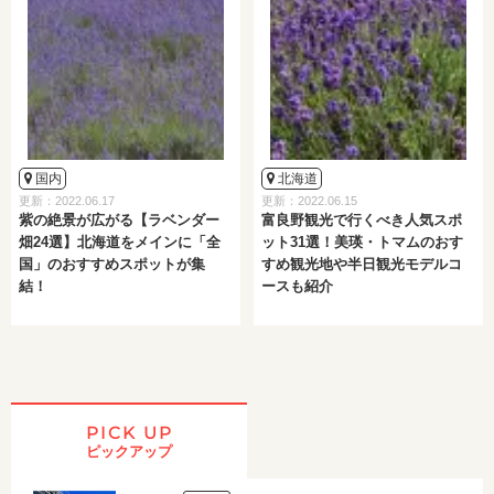
国内
北海道
更新：2022.06.17
更新：2022.06.15
紫の絶景が広がる【ラベンダー
富良野観光で行くべき人気スポ
畑24選】北海道をメインに「全
ット31選！美瑛・トマムのおす
国」のおすすめスポットが集
すめ観光地や半日観光モデルコ
結！
ースも紹介
PICK UP
ピックアップ