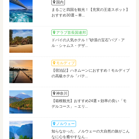
国内
まるごと四国を観光！【充実の王道スポット】
おすすめ30選～車...
アラブ首長国連邦
ドバイの人気ホテル！"砂漠の宝石”バブ・ア
ル・シャムス・デザ...
モルディブ
【宿泊記】ハネムーンにおすすめ！モルディブ
の高級ホテル「パテ...
神奈川
【箱根観光】おすすめ24選＋効率の良い「モ
デルコース」～エリ...
ノルウェー
知らなかった、ノルウェーの大自然の旅がこん
なに心を癒やすなん...