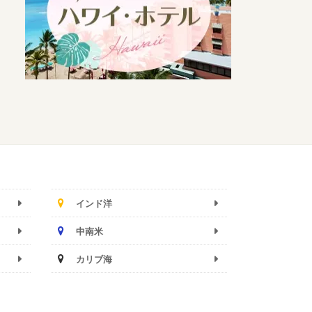
インド洋
中南米
カリブ海