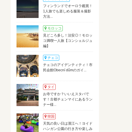
フィンランドでオーロラ鑑賞！
1人旅でも楽しめる服装＆撮影
方法...
モロッコ
見どころ多し！治安◎！モロッ
コ満喫一人旅【コンシェルジュ
編】
チェコ
チェコのアイデンティティ！市
民会館Obecní důmのガイ...
タイ
お寺ですか？いいえスタバで
す！古都チェンマイにあるラン
ナー様...
韓国
天気の良い日は漢江へ！ヨイド
ハンガン公園の行き方や楽しみ