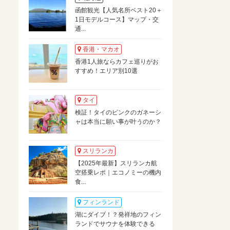
函館観光【人気名所ベスト20＋
1日モデルコース】マップ・交
通...
香港・マカオ
香港1人旅ならカフェ巡りがお
すすめ！エリア別10選
タイ
検証！タイのピンクのガネーシ
ャは本当に願い事が叶うのか？
スリランカ
【2025年最新】スリランカ航
空搭乗レポ｜エコノミーの機内
食...
フィンランド
湖にダイブ！？発祥地のフィン
ランドでサウナを体験できる