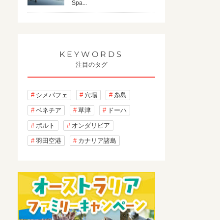
Spa...
KEYWORDS
注目のタグ
シメパフェ
穴場
糸島
ベネチア
草津
ドーハ
ポルト
オンダリビア
羽田空港
カナリア諸島