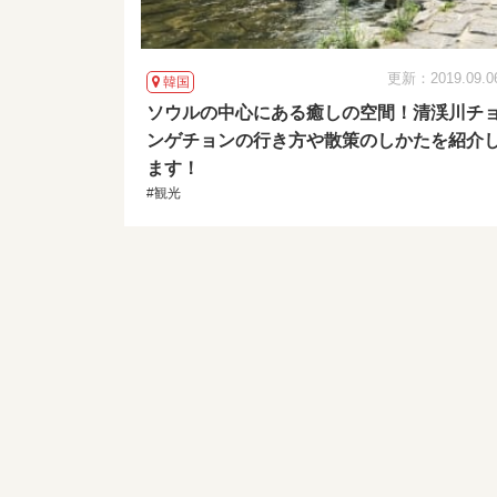
更新：2019.09.0
韓国
ソウルの中心にある癒しの空間！清渓川チ
ンゲチョンの行き方や散策のしかたを紹介
ます！
#観光