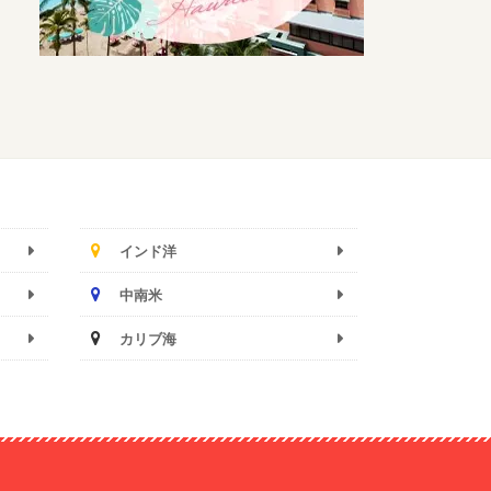
インド洋
中南米
カリブ海