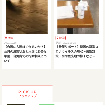
台湾
韓国
2021.10.15
更新：2021.09.10
【台湾に入国はできるのか？】
【最新リポート】韓国の新型コ
台湾の感染状況と入国に必要な
ロナウイルスの現状～感染対
準備、台湾内での行動制限につ
策・街や観光地の様子など～
いて
PICK UP
ピックアップ