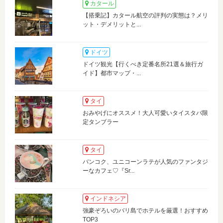
カタール
【搭乗記】カタール航空の評判の実態は？メリ
ット・デメリットと...
ドイツ
ドイツ観光【行くべき定番名所21選＆旅行ガ
イド】都市マップ・...
タイ
おみやげにオススメ！大人可愛いタイスタバ限
定タンブラー
タイ
バンコク、ユニコーンラテが人気のファンタジ
ーなカフェ♡『Sr...
インドネシア
強豪ぞろいのバリ島でホテルを厳選！おすすめ
TOP3