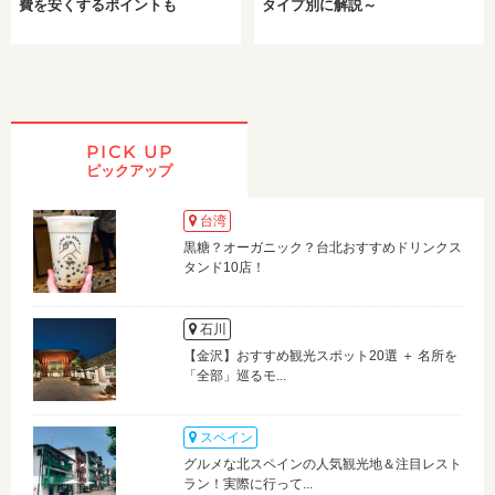
費を安くするポイントも
タイプ別に解説～
PICK UP
ピックアップ
台湾
黒糖？オーガニック？台北おすすめドリンクス
タンド10店！
石川
【金沢】おすすめ観光スポット20選 ＋ 名所を
「全部」巡るモ...
スペイン
グルメな北スペインの人気観光地＆注目レスト
ラン！実際に行って...