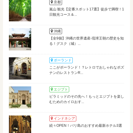
京都
嵐山 観光【定番スポット17選】徒歩で満喫！1
日観光コース＆...
沖縄
【全9個】沖縄の世界遺産-琉球王朝の歴史を知
る！グスク（城）...
ポーランド
ここがポーランド！？レトロでおしゃれなポズ
ナンのレストランR...
エジプト
ピラミッドのその先へ！もっとエジプトを楽し
むためのカイロおす...
インドネシア
続々OPEN！バリ島のおすすめ最新ホテル3選