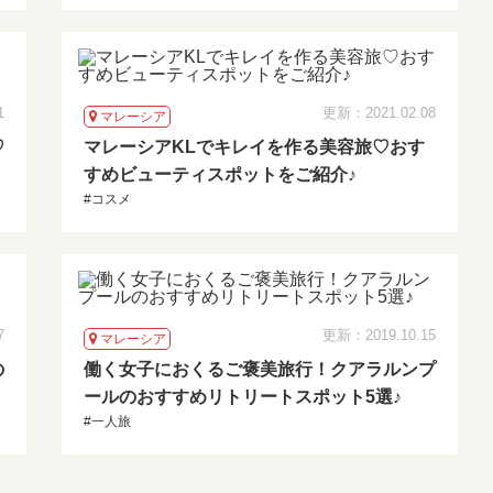
1
更新：2021.02.08
マレーシア
♡
マレーシアKLでキレイを作る美容旅♡おす
すめビューティスポットをご紹介♪
#コスメ
7
更新：2019.10.15
マレーシア
の
働く女子におくるご褒美旅行！クアラルンプ
ールのおすすめリトリートスポット5選♪
#一人旅