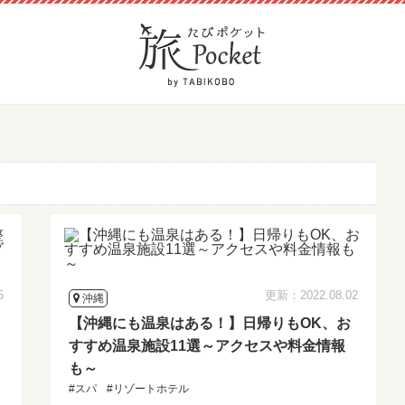
）
5
更新：2022.08.02
沖縄
【沖縄にも温泉はある！】日帰りもOK、お
すすめ温泉施設11選～アクセスや料金情報
も～
#スパ
#リゾートホテル