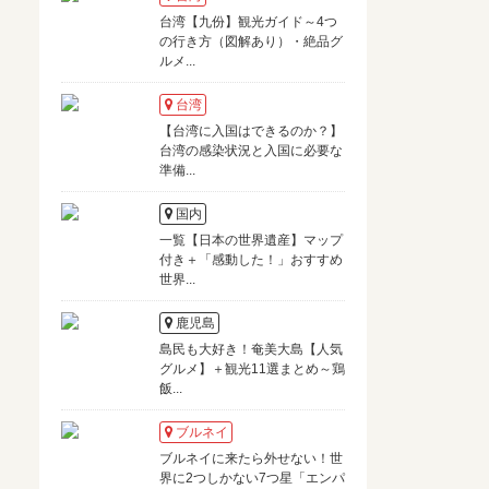
台湾【九份】観光ガイド～4つ
の行き方（図解あり）・絶品グ
ルメ...
台湾
【台湾に入国はできるのか？】
台湾の感染状況と入国に必要な
準備...
国内
一覧【日本の世界遺産】マップ
付き＋「感動した！」おすすめ
世界...
鹿児島
島民も大好き！奄美大島【人気
グルメ】＋観光11選まとめ～鶏
飯...
ブルネイ
ブルネイに来たら外せない！世
界に2つしかない7つ星「エンパ