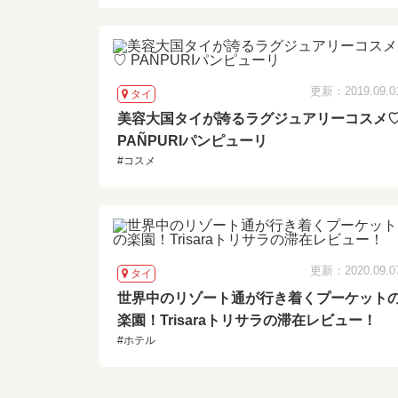
更新：2019.09.0
タイ
美容大国タイが誇るラグジュアリーコスメ
PAÑPURIパンピューリ
#コスメ
更新：2020.09.0
タイ
世界中のリゾート通が行き着くプーケット
楽園！Trisaraトリサラの滞在レビュー！
#ホテル