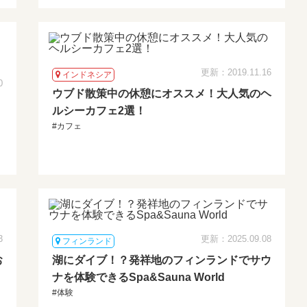
更新：2019.11.16
インドネシア
0
ウブド散策中の休憩にオススメ！大人気のヘ
ルシーカフェ2選！
#カフェ
3
更新：2025.09.08
フィンランド
お
湖にダイブ！？発祥地のフィンランドでサウ
ナを体験できるSpa&Sauna World
#体験