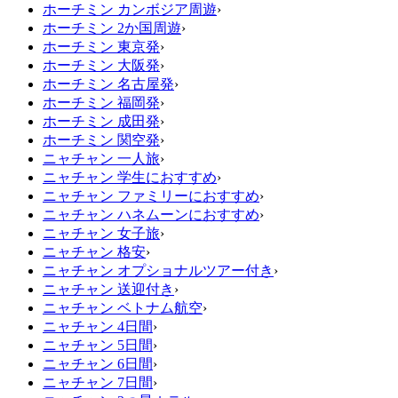
ホーチミン カンボジア周遊
›
ホーチミン 2か国周遊
›
ホーチミン 東京発
›
ホーチミン 大阪発
›
ホーチミン 名古屋発
›
ホーチミン 福岡発
›
ホーチミン 成田発
›
ホーチミン 関空発
›
ニャチャン 一人旅
›
ニャチャン 学生におすすめ
›
ニャチャン ファミリーにおすすめ
›
ニャチャン ハネムーンにおすすめ
›
ニャチャン 女子旅
›
ニャチャン 格安
›
ニャチャン オプショナルツアー付き
›
ニャチャン 送迎付き
›
ニャチャン ベトナム航空
›
ニャチャン 4日間
›
ニャチャン 5日間
›
ニャチャン 6日間
›
ニャチャン 7日間
›