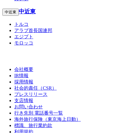
中近東
中近東
トルコ
アラブ首長国連邦
エジプト
モロッコ
会社概要
IR情報
採用情報
社会的責任（CSR）
プレスリリース
支店情報
お問い合わせ
行き先別 電話番号一覧
海外旅行保険（東京海上日動）
標識、旅行業約款
利用規約