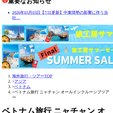
重要なお知らせ
2026年03月03日
【7/31更新】中東情勢の影響に伴う当
社…
海外旅行・ツアーTOP
>
アジア
>
ベトナム
>
ベトナム旅行 ニャチャン オールインクルーシブツア
ー
ベトナム旅行 ニャチャン オ