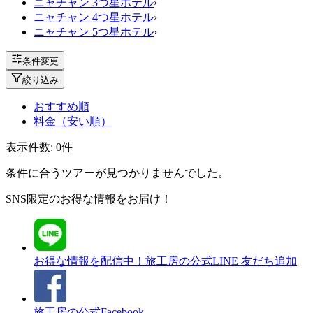
ニャチャン 3つ星ホテル
›
ニャチャン 4つ星ホテル
›
ニャチャン 5つ星ホテル
›
条件変更
絞り込み
おすすめ順
料金（安い順）
表示件数:
0
件
条件に合うツアーが見つかりませんでした。
SNS限定のお得な情報をお届け！
お得な情報を配信中！
旅工房の公式LINE 友だち追加
旅工房の公式Facebook