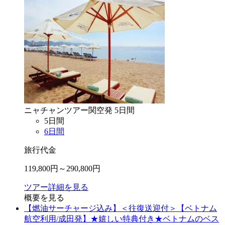
ニャチャン
ツアー
関空
発
5
日間
5
日間
6
日間
旅行代金
119,800
円～
290,800
円
ツアー詳細を見る
概要を見る
【燃油サーチャージ込み】＜往復送迎付＞【ベトナム
航空利用/成田発】★嬉しい特典付き★ベトナムのベス