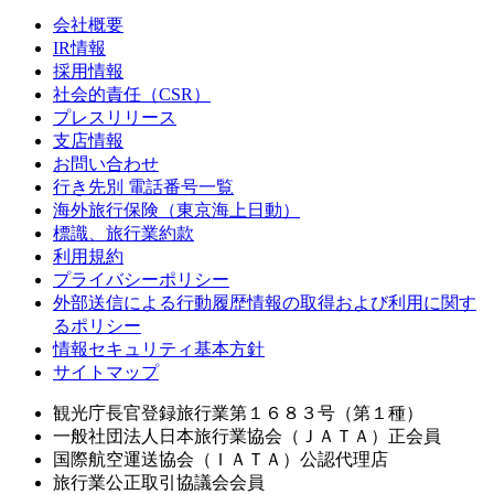
会社概要
IR情報
採用情報
社会的責任（CSR）
プレスリリース
支店情報
お問い合わせ
行き先別 電話番号一覧
海外旅行保険（東京海上日動）
標識、旅行業約款
利用規約
プライバシーポリシー
外部送信による行動履歴情報の取得および利用に関す
るポリシー
情報セキュリティ基本方針
サイトマップ
観光庁長官登録旅行業第１６８３号（第１種）
一般社団法人日本旅行業協会（ＪＡＴＡ）正会員
国際航空運送協会（ＩＡＴＡ）公認代理店
旅行業公正取引協議会会員