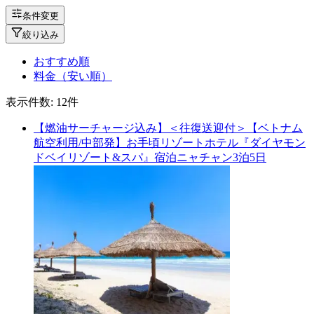
条件変更
絞り込み
おすすめ順
料金（安い順）
表示件数:
12
件
【燃油サーチャージ込み】＜往復送迎付＞【ベトナム
航空利用/中部発】お手頃リゾートホテル『ダイヤモン
ドベイリゾート&スパ』宿泊ニャチャン3泊5日