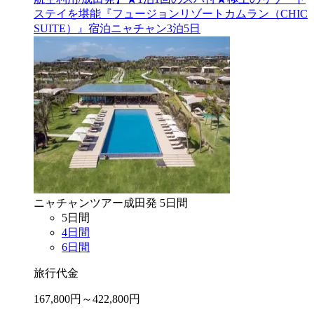
ステイを堪能『フュージョンリゾートカムラン（CHIC
SUITE）』宿泊ニャチャン3泊5日
ニャチャン
ツアー
成田
発
5
日間
5
日間
4
日間
6
日間
旅行代金
167,800
円～
422,800
円