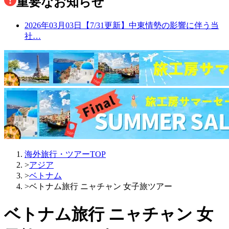
重要なお知らせ
2026年03月03日
【7/31更新】中東情勢の影響に伴う当
社…
海外旅行・ツアーTOP
>
アジア
>
ベトナム
>
ベトナム旅行 ニャチャン 女子旅ツアー
ベトナム旅行 ニャチャン 女