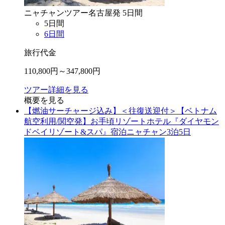
ニャチャン
ツアー
名古屋
発
5
日間
5
日間
6
日間
旅行代金
110,800
円～
347,800
円
ツアー詳細を見る
概要を見る
【燃油サーチャージ込み】＜往復送迎付＞【ベトナム
航空利用/関空発】お手頃リゾートホテル『ダイヤモン
ドベイリゾート&スパ』宿泊ニャチャン3泊5日