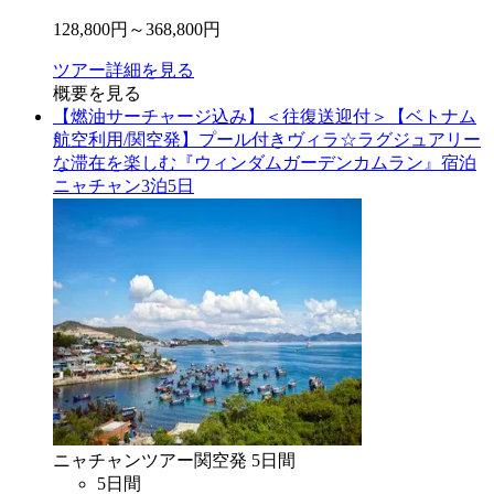
128,800
円～
368,800
円
ツアー詳細を見る
概要を見る
【燃油サーチャージ込み】＜往復送迎付＞【ベトナム
航空利用/関空発】プール付きヴィラ☆ラグジュアリー
な滞在を楽しむ『ウィンダムガーデンカムラン』宿泊
ニャチャン3泊5日
ニャチャン
ツアー
関空
発
5
日間
5
日間