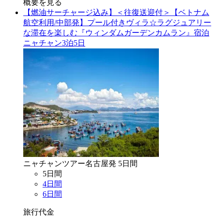
概要を見る
【燃油サーチャージ込み】＜往復送迎付＞【ベトナム
航空利用/中部発】プール付きヴィラ☆ラグジュアリー
な滞在を楽しむ『ウィンダムガーデンカムラン』宿泊
ニャチャン3泊5日
ニャチャン
ツアー
名古屋
発
5
日間
5
日間
4
日間
6
日間
旅行代金