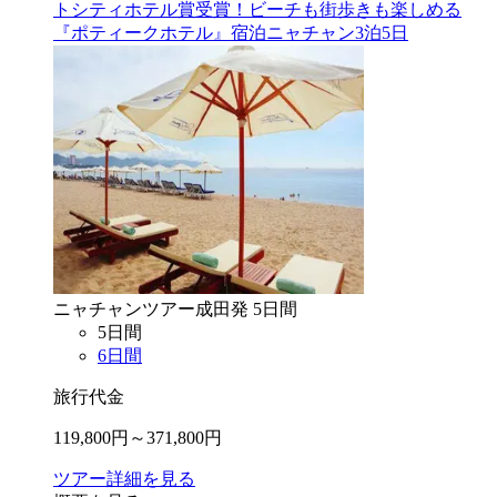
トシティホテル賞受賞！ビーチも街歩きも楽しめる
『ポティークホテル』宿泊ニャチャン3泊5日
ニャチャン
ツアー
成田
発
5
日間
5
日間
6
日間
旅行代金
119,800
円～
371,800
円
ツアー詳細を見る