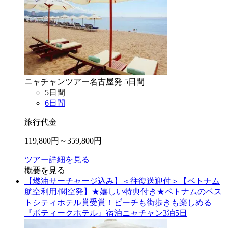
ニャチャン
ツアー
名古屋
発
5
日間
5
日間
6
日間
旅行代金
119,800
円～
359,800
円
ツアー詳細を見る
概要を見る
【燃油サーチャージ込み】＜往復送迎付＞【ベトナム
航空利用/関空発】★嬉しい特典付き★ベトナムのベス
トシティホテル賞受賞！ビーチも街歩きも楽しめる
『ポティークホテル』宿泊ニャチャン3泊5日