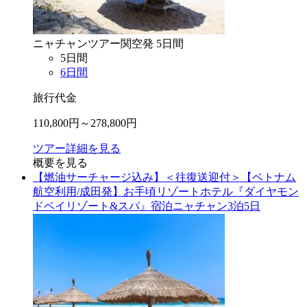
ニャチャン
ツアー
関空
発
5
日間
5
日間
6
日間
旅行代金
110,800
円～
278,800
円
ツアー詳細を見る
概要を見る
【燃油サーチャージ込み】＜往復送迎付＞【ベトナム
航空利用/成田発】お手頃リゾートホテル『ダイヤモン
ドベイリゾート&スパ』宿泊ニャチャン3泊5日