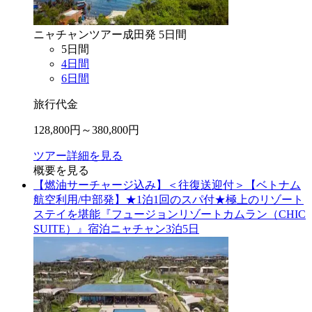
ニャチャン
ツアー
成田
発
5
日間
5
日間
4
日間
6
日間
旅行代金
128,800
円～
380,800
円
ツアー詳細を見る
概要を見る
【燃油サーチャージ込み】＜往復送迎付＞【ベトナム
航空利用/中部発】★1泊1回のスパ付★極上のリゾート
ステイを堪能『フュージョンリゾートカムラン（CHIC
SUITE）』宿泊ニャチャン3泊5日