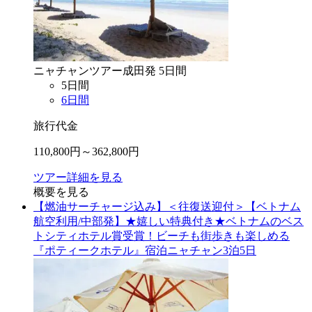
ニャチャン
ツアー
成田
発
5
日間
5
日間
6
日間
旅行代金
110,800
円～
362,800
円
ツアー詳細を見る
概要を見る
【燃油サーチャージ込み】＜往復送迎付＞【ベトナム
航空利用/中部発】★嬉しい特典付き★ベトナムのベス
トシティホテル賞受賞！ビーチも街歩きも楽しめる
『ポティークホテル』宿泊ニャチャン3泊5日