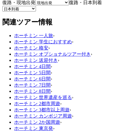
復路・現地出発
復路・日本到着
関連ツアー情報
ホーチミン 一人旅
›
ホーチミン 学生におすすめ
›
ホーチミン 格安
›
ホーチミン オプショナルツアー付き
›
ホーチミン 送迎付き
›
ホーチミン 4日間
›
ホーチミン 5日間
›
ホーチミン 6日間
›
ホーチミン 7日間
›
ホーチミン 8日間
›
ホーチミン 世界遺産を巡る
›
ホーチミン 2都市周遊
›
ホーチミン 3都市以上周遊
›
ホーチミン カンボジア周遊
›
ホーチミン 2か国周遊
›
ホーチミン 東京発
›