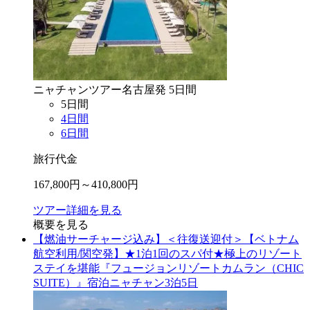
ニャチャン
ツアー
名古屋
発
5
日間
5
日間
4
日間
6
日間
旅行代金
167,800
円～
410,800
円
ツアー詳細を見る
概要を見る
【燃油サーチャージ込み】＜往復送迎付＞【ベトナム
航空利用/関空発】★1泊1回のスパ付★極上のリゾート
ステイを堪能『フュージョンリゾートカムラン（CHIC
SUITE）』宿泊ニャチャン3泊5日