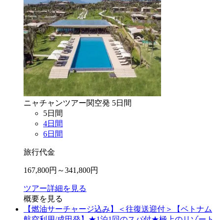
ニャチャン
ツアー
関空
発
5
日間
5
日間
4
日間
6
日間
旅行代金
167,800
円～
341,800
円
ツアー詳細を見る
概要を見る
【燃油サーチャージ込み】＜往復送迎付＞【ベトナム
航空利用/成田発】★1泊1回のスパ付★極上のリゾート