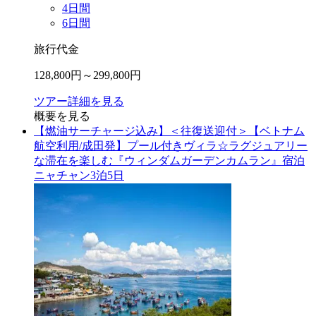
4
日間
6
日間
旅行代金
128,800
円～
299,800
円
ツアー詳細を見る
概要を見る
【燃油サーチャージ込み】＜往復送迎付＞【ベトナム
航空利用/成田発】プール付きヴィラ☆ラグジュアリー
な滞在を楽しむ『ウィンダムガーデンカムラン』宿泊
ニャチャン3泊5日