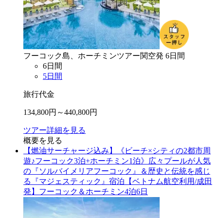
フーコック島、ホーチミン
ツアー
関空
発
6
日間
6
日間
5
日間
旅行代金
134,800
円～
440,800
円
ツアー詳細を見る
概要を見る
【燃油サーチャージ込み】《ビーチ×シティの2都市周
遊♪フーコック3泊+ホーチミン1泊》広々プールが人気
の『ソルバイメリアフーコック』＆歴史と伝統を感じ
る『マジェスティック』宿泊【ベトナム航空利用/成田
発】フーコック＆ホーチミン4泊6日