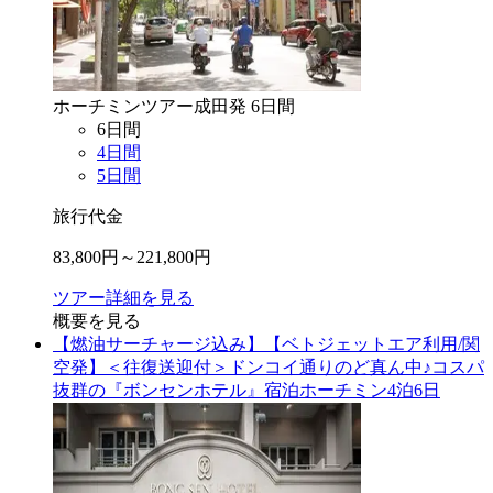
ホーチミン
ツアー
成田
発
6
日間
6
日間
4
日間
5
日間
旅行代金
83,800
円～
221,800
円
ツアー詳細を見る
概要を見る
【燃油サーチャージ込み】【ベトジェットエア利用/関
空発】＜往復送迎付＞ドンコイ通りのど真ん中♪コスパ
抜群の『ボンセンホテル』宿泊ホーチミン4泊6日