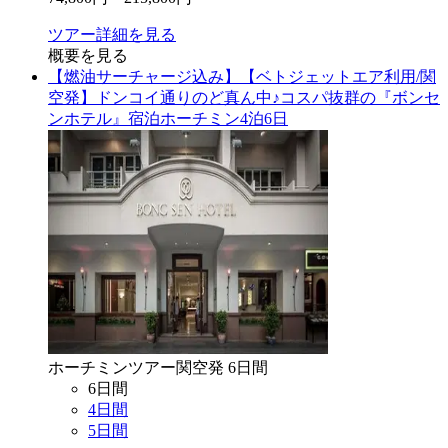
ツアー詳細を見る
概要を見る
【燃油サーチャージ込み】【ベトジェットエア利用/関
空発】ドンコイ通りのど真ん中♪コスパ抜群の『ボンセ
ンホテル』宿泊ホーチミン4泊6日
ホーチミン
ツアー
関空
発
6
日間
6
日間
4
日間
5
日間