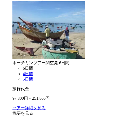
ホーチミン
ツアー
関空
発
6
日間
6
日間
4
日間
5
日間
旅行代金
97,800
円～
251,800
円
ツアー詳細を見る
概要を見る