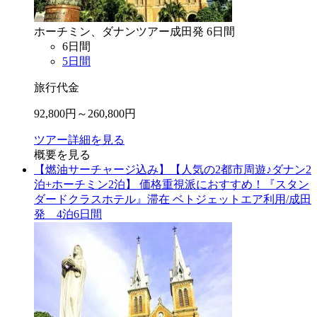
ホーチミン、ダナン
ツアー
成田
発
6
日間
6
日間
5
日間
旅行代金
92,800
円～
260,800
円
ツアー詳細を見る
概要を見る
【燃油サーチャージ込み】【人気の2都市周遊♪ダナン2
泊+ホーチミン2泊】 価格重視派におすすめ！『スタン
ダードクラスホテル』滞在 ベトジェットエア利用/成田
発 4泊6日間