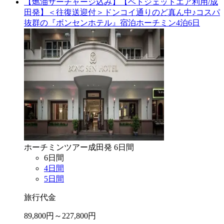
【燃油サーチャージ込み】【ベトジェットエア利用/成
田発】＜往復送迎付＞ドンコイ通りのど真ん中♪コスパ
抜群の『ボンセンホテル』宿泊ホーチミン4泊6日
ホーチミン
ツアー
成田
発
6
日間
6
日間
4
日間
5
日間
旅行代金
89,800
円～
227,800
円