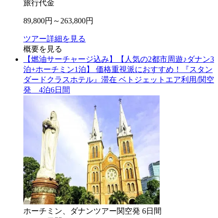
旅行代金
89,800
円～
263,800
円
ツアー詳細を見る
概要を見る
【燃油サーチャージ込み】【人気の2都市周遊♪ダナン3
泊+ホーチミン1泊】 価格重視派におすすめ！『スタン
ダードクラスホテル』滞在 ベトジェットエア利用/関空
発 4泊6日間
ホーチミン、ダナン
ツアー
関空
発
6
日間