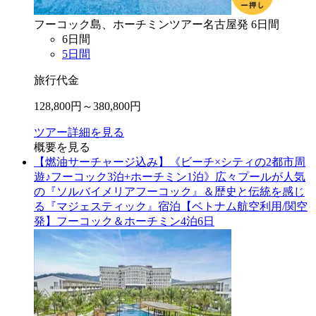
フーコック島、ホーチミン
ツアー
名古屋
発
6
日間
6
日間
5
日間
旅行代金
128,800
円～
380,800
円
ツアー詳細を見る
概要を見る
【燃油サーチャージ込み】《ビーチ×シティの2都市周
遊♪フーコック3泊+ホーチミン1泊》広々プールが人気
の『ソルバイメリアフーコック』＆歴史と伝統を感じ
る『マジェスティック』宿泊【ベトナム航空利用/関空
発】フーコック＆ホーチミン4泊6日