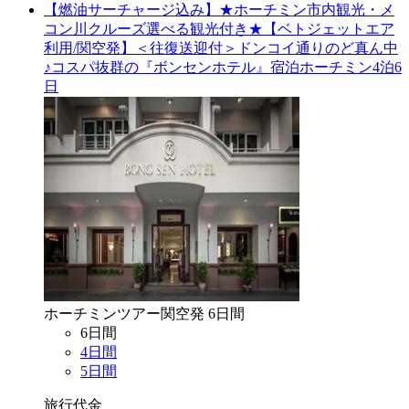
【燃油サーチャージ込み】★ホーチミン市内観光・メ
コン川クルーズ選べる観光付き★【ベトジェットエア
利用/関空発】＜往復送迎付＞ドンコイ通りのど真ん中
♪コスパ抜群の『ボンセンホテル』宿泊ホーチミン4泊6
日
ホーチミン
ツアー
関空
発
6
日間
6
日間
4
日間
5
日間
旅行代金