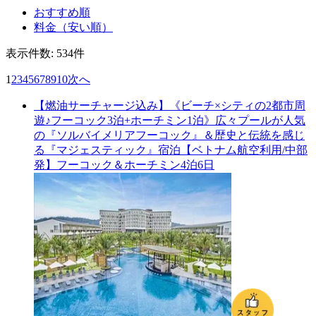
おすすめ順
料金（安い順）
表示件数:
534
件
1
2
3
4
5
6
7
8
9
10
次へ
【燃油サーチャージ込み】《ビーチ×シティの2都市周
遊♪フーコック3泊+ホーチミン1泊》広々プールが人気
の『ソルバイメリアフーコック』＆歴史と伝統を感じ
る『マジェスティック』宿泊【ベトナム航空利用/中部
発】フーコック＆ホーチミン4泊6日