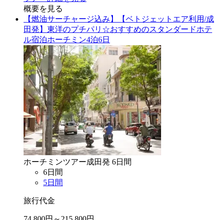
概要を見る
【燃油サーチャージ込み】【ベトジェットエア利用/成
田発】東洋のプチパリ☆おすすめのスタンダードホテ
ル宿泊ホーチミン4泊6日
ホーチミン
ツアー
成田
発
6
日間
6
日間
5
日間
旅行代金
74,800
円～
215,800
円