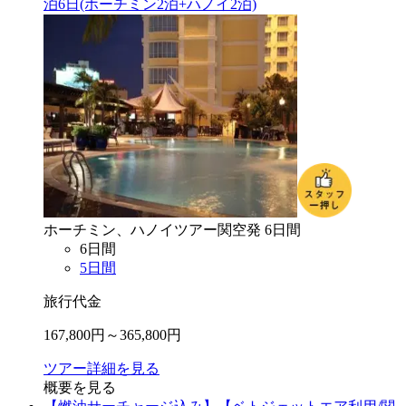
泊6日(ホーチミン2泊+ハノイ2泊)
ホーチミン、ハノイ
ツアー
関空
発
6
日間
6
日間
5
日間
旅行代金
167,800
円～
365,800
円
ツアー詳細を見る
概要を見る