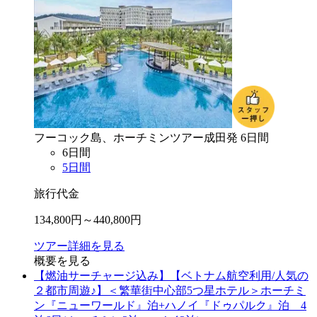
フーコック島、ホーチミン
ツアー
成田
発
6
日間
6
日間
5
日間
旅行代金
134,800
円～
440,800
円
ツアー詳細を見る
概要を見る
【燃油サーチャージ込み】【ベトナム航空利用/人気の
２都市周遊♪】＜繁華街中心部5つ星ホテル＞ホーチミ
ン『ニューワールド』泊+ハノイ『ドゥパルク』泊 4