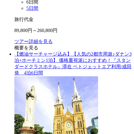
6
日間
5
日間
旅行代金
89,800
円～
260,800
円
ツアー詳細を見る
概要を見る
【燃油サーチャージ込み】【人気の2都市周遊♪ダナン3
泊+ホーチミン1泊】 価格重視派におすすめ！『スタン
ダードクラスホテル』滞在 ベトジェットエア利用/成田
発 4泊6日間