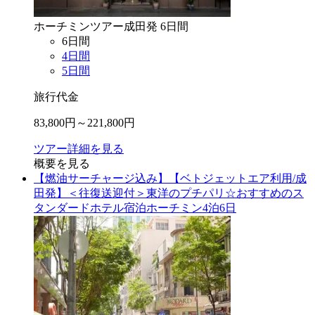
ホーチミン
ツアー
成田
発
6
日間
6
日間
4
日間
5
日間
旅行代金
83,800
円～
221,800
円
ツアー詳細を見る
概要を見る
【燃油サーチャージ込み】【ベトジェットエア利用/成
田発】＜往復送迎付＞東洋のプチパリ☆おすすめのス
タンダードホテル宿泊ホーチミン4泊6日