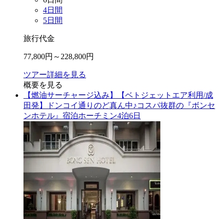
4
日間
5
日間
旅行代金
77,800
円～
228,800
円
ツアー詳細を見る
概要を見る
【燃油サーチャージ込み】【ベトジェットエア利用/成
田発】ドンコイ通りのど真ん中♪コスパ抜群の『ボンセ
ンホテル』宿泊ホーチミン4泊6日