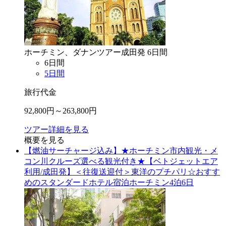
ホーチミン、ダナン
ツアー
成田
発
6
日間
6
日間
5
日間
旅行代金
92,800
円～
263,800
円
ツアー詳細を見る
概要を見る
【燃油サーチャージ込み】★ホーチミン市内観光・メ
コン川クルーズ選べる観光付き★【ベトジェットエア
利用/成田発】＜往復送迎付＞東洋のプチパリ☆おすす
めのスタンダードホテル宿泊ホーチミン4泊6日