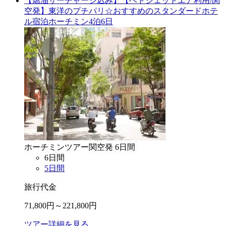
【燃油サーチャージ込み】【ベトジェットエア利用/関
空発】東洋のプチパリ☆おすすめのスタンダードホテ
ル宿泊ホーチミン4泊6日
ホーチミン
ツアー
関空
発
6
日間
6
日間
5
日間
旅行代金
71,800
円～
221,800
円
ツアー詳細を見る