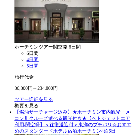
ホーチミン
ツアー
関空
発
6
日間
6
日間
4
日間
5
日間
旅行代金
86,800
円～
234,800
円
ツアー詳細を見る
概要を見る
【燃油サーチャージ込み】★ホーチミン市内観光・メ
コン川クルーズ選べる観光付き★【ベトジェットエア
利用/関空発】＜往復送迎付＞東洋のプチパリ☆おすす
めのスタンダードホテル宿泊ホーチミン4泊6日