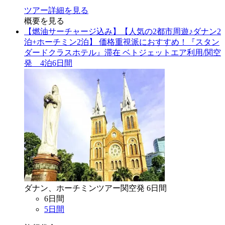
ツアー詳細を見る
概要を見る
【燃油サーチャージ込み】【人気の2都市周遊♪ダナン2
泊+ホーチミン2泊】 価格重視派におすすめ！『スタン
ダードクラスホテル』滞在 ベトジェットエア利用/関空
発 4泊6日間
ダナン、ホーチミン
ツアー
関空
発
6
日間
6
日間
5
日間