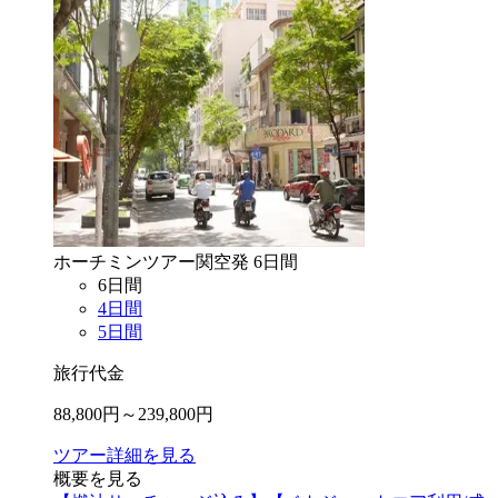
ホーチミン
ツアー
関空
発
6
日間
6
日間
4
日間
5
日間
旅行代金
88,800
円～
239,800
円
ツアー詳細を見る
概要を見る