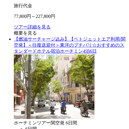
旅行代金
77,800
円～
227,800
円
ツアー詳細を見る
概要を見る
【燃油サーチャージ込み】【ベトジェットエア利用/関
空発】＜往復送迎付＞東洋のプチパリ☆おすすめのス
タンダードホテル宿泊ホーチミン4泊6日
ホーチミン
ツアー
関空
発
6
日間
6
日間