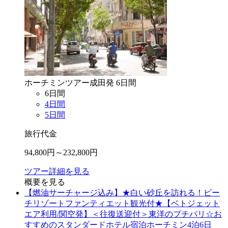
ホーチミン
ツアー
成田
発
6
日間
6
日間
4
日間
5
日間
旅行代金
94,800
円～
232,800
円
ツアー詳細を見る
概要を見る
【燃油サーチャージ込み】★白い砂丘を訪れる！ビー
チリゾートファンティエット観光付★【ベトジェット
エア利用/関空発】＜往復送迎付＞東洋のプチパリ☆お
すすめのスタンダードホテル宿泊ホーチミン4泊6日