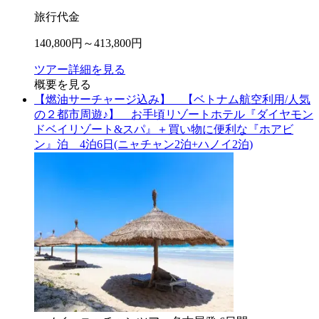
旅行代金
140,800
円～
413,800
円
ツアー詳細を見る
概要を見る
【燃油サーチャージ込み】 【ベトナム航空利用/人気
の２都市周遊♪】 お手頃リゾートホテル『ダイヤモン
ドベイリゾート&スパ』＋買い物に便利な『ホアビ
ン』泊 4泊6日(ニャチャン2泊+ハノイ2泊)