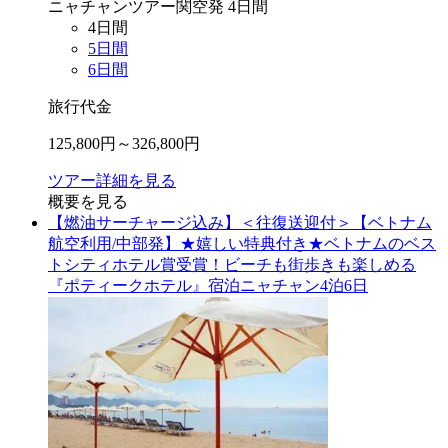
ニャチャン
ツアー
関空
発
4
日間
4
日間
5
日間
6
日間
旅行代金
125,800
円～
326,800
円
ツアー詳細を見る
概要を見る
【燃油サーチャージ込み】＜往復送迎付＞【ベトナム
航空利用/中部発】★嬉しい特典付き★ベトナムのベス
トシティホテル賞受賞！ビーチも街歩きも楽しめる
『ポティークホテル』宿泊ニャチャン4泊6日