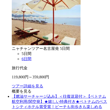
ニャチャン
ツアー
名古屋
発
5
日間
5
日間
6
日間
旅行代金
119,800
円～
359,800
円
ツアー詳細を見る
概要を見る
【燃油サーチャージ込み】＜往復送迎付＞【ベトナム
航空利用/関空発】★嬉しい特典付き★ベトナムのベス
トシティホテル賞受賞！ビーチも街歩きも楽しめる