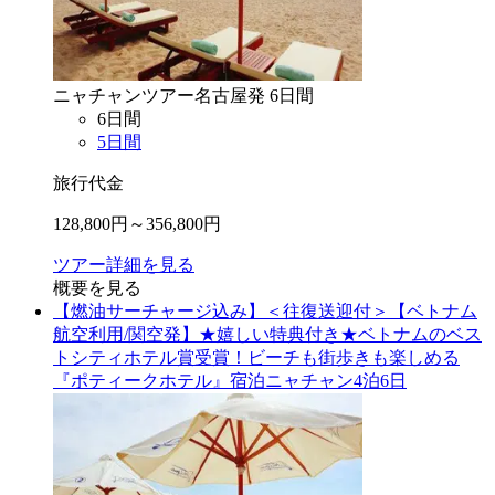
ニャチャン
ツアー
名古屋
発
6
日間
6
日間
5
日間
旅行代金
128,800
円～
356,800
円
ツアー詳細を見る
概要を見る
【燃油サーチャージ込み】＜往復送迎付＞【ベトナム
航空利用/関空発】★嬉しい特典付き★ベトナムのベス
トシティホテル賞受賞！ビーチも街歩きも楽しめる
『ポティークホテル』宿泊ニャチャン4泊6日