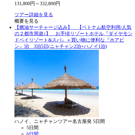
131,800
円～
332,800
円
ツアー詳細を見る
概要を見る
【燃油サーチャージ込み】 【ベトナム航空利用/人気
の２都市周遊♪】 お手頃リゾートホテル『ダイヤモン
ドベイリゾート&スパ』＋買い物に便利な『ホアビ
ン』泊 3泊5日(ニャチャン2泊+ハノイ1泊)
ハノイ、ニャチャン
ツアー
名古屋
発
5
日間
5
日間
6
日間