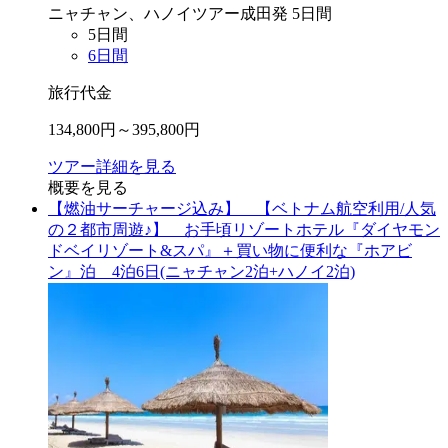
ニャチャン、ハノイ
ツアー
成田
発
5
日間
5
日間
6
日間
旅行代金
134,800
円～
395,800
円
ツアー詳細を見る
概要を見る
【燃油サーチャージ込み】 【ベトナム航空利用/人気
の２都市周遊♪】 お手頃リゾートホテル『ダイヤモン
ドベイリゾート&スパ』＋買い物に便利な『ホアビ
ン』泊 4泊6日(ニャチャン2泊+ハノイ2泊)