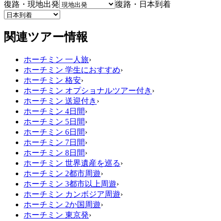
復路・現地出発
復路・日本到着
関連ツアー情報
ホーチミン 一人旅
›
ホーチミン 学生におすすめ
›
ホーチミン 格安
›
ホーチミン オプショナルツアー付き
›
ホーチミン 送迎付き
›
ホーチミン 4日間
›
ホーチミン 5日間
›
ホーチミン 6日間
›
ホーチミン 7日間
›
ホーチミン 8日間
›
ホーチミン 世界遺産を巡る
›
ホーチミン 2都市周遊
›
ホーチミン 3都市以上周遊
›
ホーチミン カンボジア周遊
›
ホーチミン 2か国周遊
›
ホーチミン 東京発
›