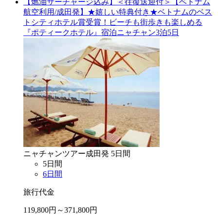
【燃油サーチャージ込み】＜往復送迎付＞【ベトナム
航空利用/成田発】★嬉しい特典付き★ベトナムのベス
トシティホテル賞受賞！ビーチも街歩きも楽しめる
『ポティークホテル』宿泊ニャチャン3泊5日
ニャチャン
ツアー
成田
発
5
日間
5
日間
6
日間
旅行代金
119,800
円～
371,800
円