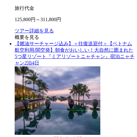
旅行代金
125,800
円～
311,800
円
ツアー詳細を見る
概要を見る
【燃油サーチャージ込み】＜往復送迎付＞【ベトナム
航空利用/関空発】朝食がおいしい！大自然に囲まれた
5つ星リゾート『ミアリゾートニャチャン』宿泊ニャチ
ャン2泊4日