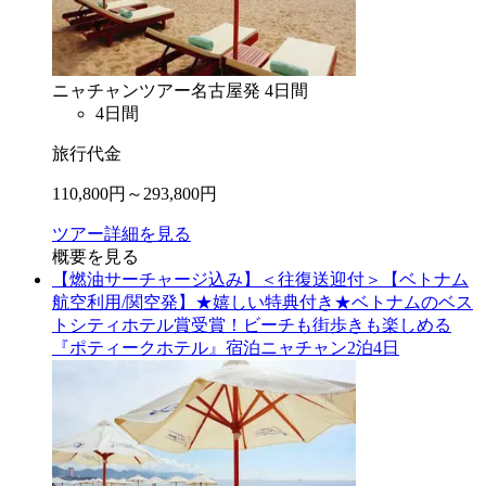
ニャチャン
ツアー
名古屋
発
4
日間
4
日間
旅行代金
110,800
円～
293,800
円
ツアー詳細を見る
概要を見る
【燃油サーチャージ込み】＜往復送迎付＞【ベトナム
航空利用/関空発】★嬉しい特典付き★ベトナムのベス
トシティホテル賞受賞！ビーチも街歩きも楽しめる
『ポティークホテル』宿泊ニャチャン2泊4日