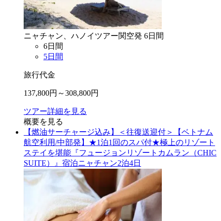
ニャチャン、ハノイ
ツアー
関空
発
6
日間
6
日間
5
日間
旅行代金
137,800
円～
308,800
円
ツアー詳細を見る
概要を見る
【燃油サーチャージ込み】＜往復送迎付＞【ベトナム
航空利用/中部発】★1泊1回のスパ付★極上のリゾート
ステイを堪能『フュージョンリゾートカムラン（CHIC
SUITE）』宿泊ニャチャン2泊4日