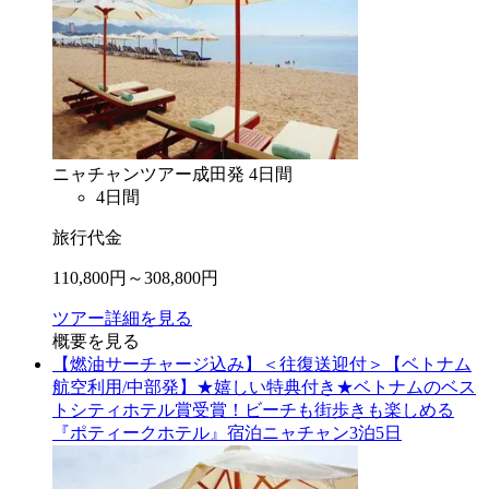
ニャチャン
ツアー
成田
発
4
日間
4
日間
旅行代金
110,800
円～
308,800
円
ツアー詳細を見る
概要を見る
【燃油サーチャージ込み】＜往復送迎付＞【ベトナム
航空利用/中部発】★嬉しい特典付き★ベトナムのベス
トシティホテル賞受賞！ビーチも街歩きも楽しめる
『ポティークホテル』宿泊ニャチャン3泊5日