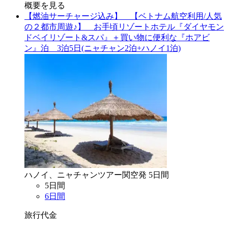
概要を見る
【燃油サーチャージ込み】 【ベトナム航空利用/人気
の２都市周遊♪】 お手頃リゾートホテル『ダイヤモン
ドベイリゾート&スパ』＋買い物に便利な『ホアビ
ン』泊 3泊5日(ニャチャン2泊+ハノイ1泊)
ハノイ、ニャチャン
ツアー
関空
発
5
日間
5
日間
6
日間
旅行代金