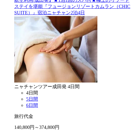
航空利用/成田発】★1泊1回のスパ付★極上のリゾート
ステイを堪能『フュージョンリゾートカムラン（CHIC
SUITE）』宿泊ニャチャン2泊4日
ニャチャン
ツアー
成田
発
4
日間
4
日間
5
日間
6
日間
旅行代金
140,800
円～
374,800
円