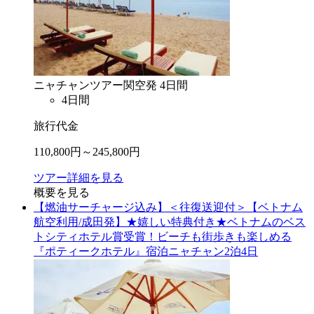
ニャチャン
ツアー
関空
発
4
日間
4
日間
旅行代金
110,800
円～
245,800
円
ツアー詳細を見る
概要を見る
【燃油サーチャージ込み】＜往復送迎付＞【ベトナム
航空利用/成田発】★嬉しい特典付き★ベトナムのベス
トシティホテル賞受賞！ビーチも街歩きも楽しめる
『ポティークホテル』宿泊ニャチャン2泊4日