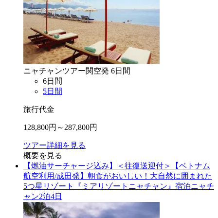
ニャチャン
ツアー
関空
発
6
日間
6
日間
5
日間
旅行代金
128,800
円～
287,800
円
ツアー詳細を見る
概要を見る
【燃油サーチャージ込み】＜往復送迎付＞【ベトナム
航空利用/成田発】朝食がおいしい！大自然に囲まれた
5つ星リゾート『ミアリゾートニャチャン』宿泊ニャチ
ャン2泊4日