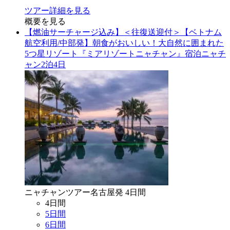
ツアー詳細を見る
概要を見る
【燃油サーチャージ込み】＜往復送迎付＞【ベトナム
航空利用/中部発】朝食がおいしい！大自然に囲まれた
5つ星リゾート『ミアリゾートニャチャン』宿泊ニャチ
ャン2泊4日
ニャチャン
ツアー
名古屋
発
4
日間
4
日間
5
日間
6
日間