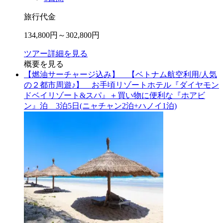
旅行代金
134,800
円～
302,800
円
ツアー詳細を見る
概要を見る
【燃油サーチャージ込み】 【ベトナム航空利用/人気
の２都市周遊♪】 お手頃リゾートホテル『ダイヤモン
ドベイリゾート&スパ』＋買い物に便利な『ホアビ
ン』泊 3泊5日(ニャチャン2泊+ハノイ1泊)