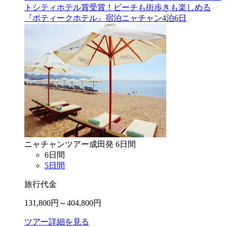
トシティホテル賞受賞！ビーチも街歩きも楽しめる
『ポティークホテル』宿泊ニャチャン4泊6日
ニャチャン
ツアー
成田
発
6
日間
6
日間
5
日間
旅行代金
131,800
円～
404,800
円
ツアー詳細を見る