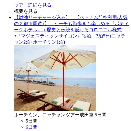
ツアー詳細を見る
概要を見る
【燃油サーチャージ込み】 【ベトナム航空利用/人気
の２都市周遊♪】 ビーチも街歩きも楽しめる『ポティ
ークホテル』＋歴史と伝統を感じるコロニアル様式
♪『マジェスティックサイゴン』宿泊 3泊5日(ニャチ
ャン2泊+ホーチミン1泊)
ホーチミン、ニャチャン
ツアー
成田
発
5
日間
5
日間
6
日間