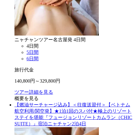
ニャチャン
ツアー
名古屋
発
4
日間
4
日間
5
日間
6
日間
旅行代金
140,800
円～
329,800
円
ツアー詳細を見る
概要を見る
【燃油サーチャージ込み】＜往復送迎付＞【ベトナム
航空利用/関空発】★1泊1回のスパ付★極上のリゾート
ステイを堪能『フュージョンリゾートカムラン（CHIC
SUITE）』宿泊ニャチャン2泊4日