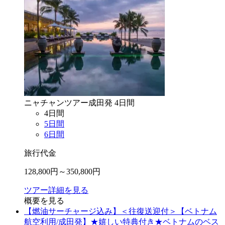
ニャチャン
ツアー
成田
発
4
日間
4
日間
5
日間
6
日間
旅行代金
128,800
円～
350,800
円
ツアー詳細を見る
概要を見る
【燃油サーチャージ込み】＜往復送迎付＞【ベトナム
航空利用/成田発】★嬉しい特典付き★ベトナムのベス