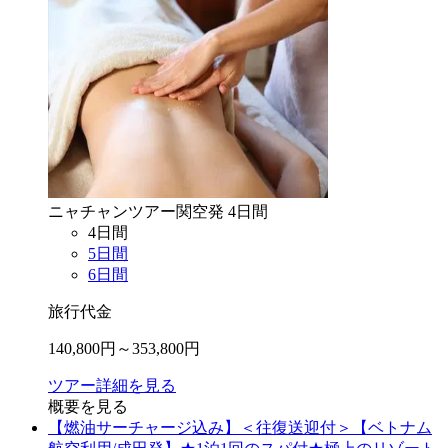
ニャチャン
ツアー
関空
発
4
日間
4
日間
5
日間
6
日間
旅行代金
140,800
円～
353,800
円
ツアー詳細を見る
概要を見る
【燃油サーチャージ込み】＜往復送迎付＞【ベトナム