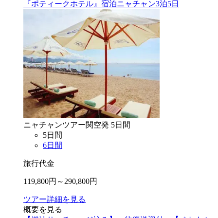
『ポティークホテル』宿泊ニャチャン3泊5日
ニャチャン
ツアー
関空
発
5
日間
5
日間
6
日間
旅行代金
119,800
円～
290,800
円
ツアー詳細を見る
概要を見る