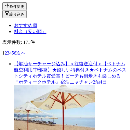
条件変更
絞り込み
おすすめ順
料金（安い順）
表示件数:
171
件
1
2
3
4
5
6
次へ
【燃油サーチャージ込み】＜往復送迎付＞【ベトナム
航空利用/中部発】★嬉しい特典付き★ベトナムのベス
トシティホテル賞受賞！ビーチも街歩きも楽しめる
『ポティークホテル』宿泊ニャチャン2泊4日