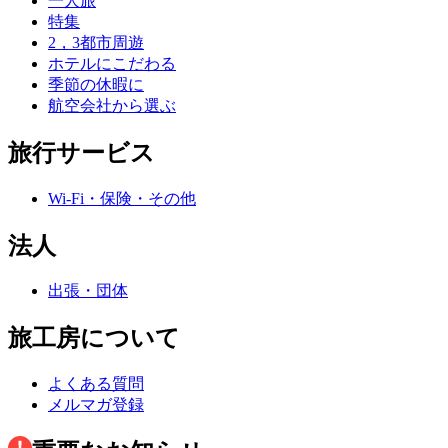
一人旅
特集
2，3都市周遊
ホテルにこだわる
季節の休暇に
航空会社から選ぶ
旅行サービス
Wi-Fi・保険・その他
法人
出張・団体
旅工房について
よくある質問
メルマガ登録