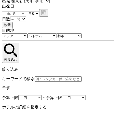
出発地
出発日
日数
検索
目的地
絞り込む
絞り込み
キーワードで検索
予算
予算下限
～
予算上限
ホテルの詳細を指定する