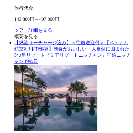
旅行代金
143,800
円～
407,800
円
ツアー詳細を見る
概要を見る
【燃油サーチャージ込み】＜往復送迎付＞【ベトナム
航空利用/中部発】朝食がおいしい！大自然に囲まれた
5つ星リゾート『ミアリゾートニャチャン』宿泊ニャチ
ャン3泊5日