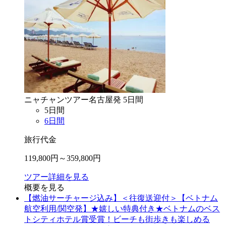
ニャチャン
ツアー
名古屋
発
5
日間
5
日間
6
日間
旅行代金
119,800
円～
359,800
円
ツアー詳細を見る
概要を見る
【燃油サーチャージ込み】＜往復送迎付＞【ベトナム
航空利用/関空発】★嬉しい特典付き★ベトナムのベス
トシティホテル賞受賞！ビーチも街歩きも楽しめる