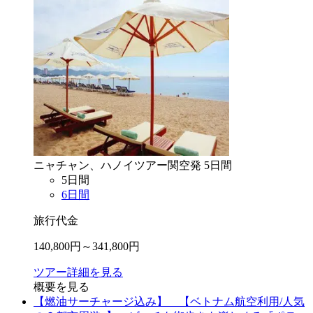
ニャチャン、ハノイ
ツアー
関空
発
5
日間
5
日間
6
日間
旅行代金
140,800
円～
341,800
円
ツアー詳細を見る
概要を見る
【燃油サーチャージ込み】 【ベトナム航空利用/人気