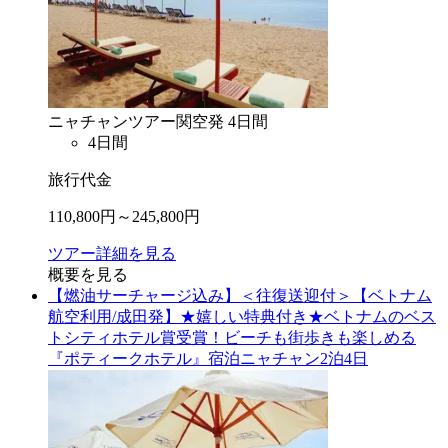
ニャチャン
ツアー
関空
発
4
日間
4
日間
旅行代金
110,800
円～
245,800
円
ツアー詳細を見る
概要を見る
【燃油サーチャージ込み】＜往復送迎付＞【ベトナム
航空利用/成田発】★嬉しい特典付き★ベトナムのベス
トシティホテル賞受賞！ビーチも街歩きも楽しめる
『ポティークホテル』宿泊ニャチャン2泊4日