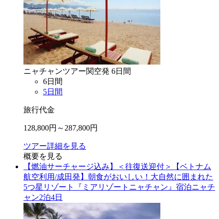
ニャチャン
ツアー
関空
発
6
日間
6
日間
5
日間
旅行代金
128,800
円～
287,800
円
ツアー詳細を見る
概要を見る
【燃油サーチャージ込み】＜往復送迎付＞【ベトナム
航空利用/成田発】朝食がおいしい！大自然に囲まれた
5つ星リゾート『ミアリゾートニャチャン』宿泊ニャチ
ャン2泊4日