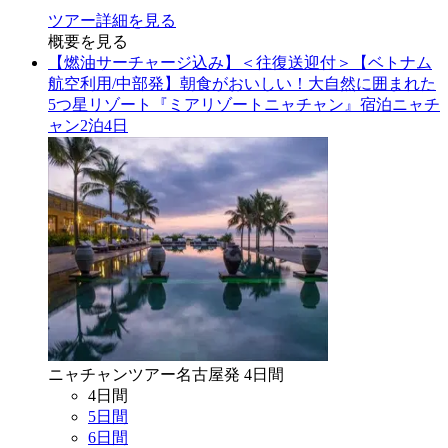
ツアー詳細を見る
概要を見る
【燃油サーチャージ込み】＜往復送迎付＞【ベトナム
航空利用/中部発】朝食がおいしい！大自然に囲まれた
5つ星リゾート『ミアリゾートニャチャン』宿泊ニャチ
ャン2泊4日
ニャチャン
ツアー
名古屋
発
4
日間
4
日間
5
日間
6
日間