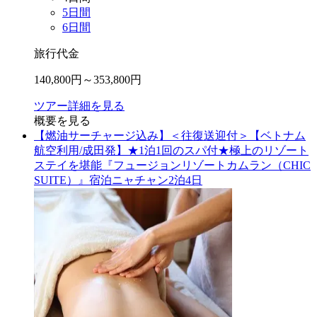
5
日間
6
日間
旅行代金
140,800
円～
353,800
円
ツアー詳細を見る
概要を見る
【燃油サーチャージ込み】＜往復送迎付＞【ベトナム
航空利用/成田発】★1泊1回のスパ付★極上のリゾート
ステイを堪能『フュージョンリゾートカムラン（CHIC
SUITE）』宿泊ニャチャン2泊4日