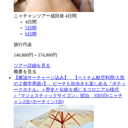
ニャチャン
ツアー
成田
発
4
日間
4
日間
5
日間
6
日間
旅行代金
140,800
円～
374,800
円
ツアー詳細を見る
概要を見る
【燃油サーチャージ込み】 【ベトナム航空利用/人気
の２都市周遊♪】 ビーチも街歩きも楽しめる『ポティ
ークホテル』＋歴史と伝統を感じるコロニアル様式
♪『マジェスティックサイゴン』宿泊 3泊5日(ニャチ
ャン2泊+ホーチミン1泊)