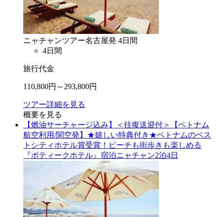
ニャチャン
ツアー
名古屋
発
4
日間
4
日間
旅行代金
110,800
円～
293,800
円
ツアー詳細を見る
概要を見る
【燃油サーチャージ込み】＜往復送迎付＞【ベトナム
航空利用/関空発】★嬉しい特典付き★ベトナムのベス
トシティホテル賞受賞！ビーチも街歩きも楽しめる
『ポティークホテル』宿泊ニャチャン2泊4日