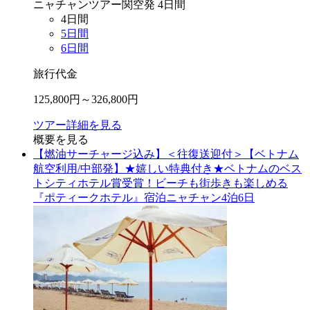
ニャチャン
ツアー
関空
発
4
日間
4
日間
5
日間
6
日間
旅行代金
125,800
円～
326,800
円
ツアー詳細を見る
概要を見る
【燃油サーチャージ込み】＜往復送迎付＞【ベトナム
航空利用/中部発】★嬉しい特典付き★ベトナムのベス
トシティホテル賞受賞！ビーチも街歩きも楽しめる
『ポティークホテル』宿泊ニャチャン4泊6日