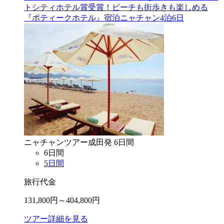
トシティホテル賞受賞！ビーチも街歩きも楽しめる
『ポティークホテル』宿泊ニャチャン4泊6日
ニャチャン
ツアー
成田
発
6
日間
6
日間
5
日間
旅行代金
131,800
円～
404,800
円
ツアー詳細を見る