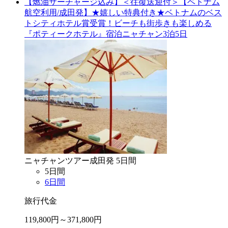
【燃油サーチャージ込み】＜往復送迎付＞【ベトナム
航空利用/成田発】★嬉しい特典付き★ベトナムのベス
トシティホテル賞受賞！ビーチも街歩きも楽しめる
『ポティークホテル』宿泊ニャチャン3泊5日
ニャチャン
ツアー
成田
発
5
日間
5
日間
6
日間
旅行代金
119,800
円～
371,800
円