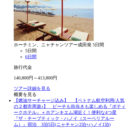
ホーチミン、ニャチャン
ツアー
成田
発
5
日間
5
日間
6
日間
旅行代金
140,800
円～
413,800
円
ツアー詳細を見る
概要を見る
【燃油サーチャージ込み】 【ベトナム航空利用/人気
の２都市周遊♪】 ビーチも街歩きも楽しめる『ポティ
ークホテル』＋ホアンキエム湖近く！便利な4つ星
『ザ・チーブティック・ハノイ（スーペリアルー
ム）』宿泊 3泊5日(ニャチャン2泊+ハノイ1泊)