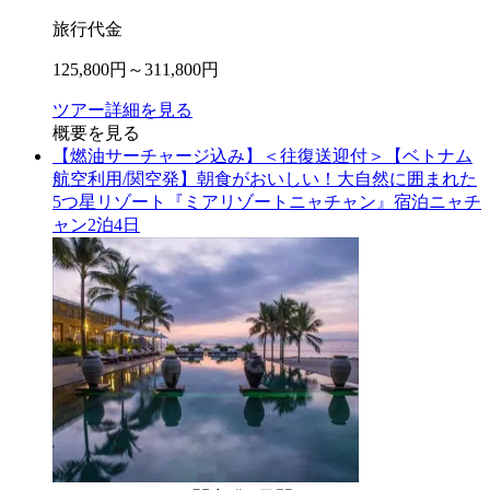
旅行代金
125,800
円～
311,800
円
ツアー詳細を見る
概要を見る
【燃油サーチャージ込み】＜往復送迎付＞【ベトナム
航空利用/関空発】朝食がおいしい！大自然に囲まれた
5つ星リゾート『ミアリゾートニャチャン』宿泊ニャチ
ャン2泊4日