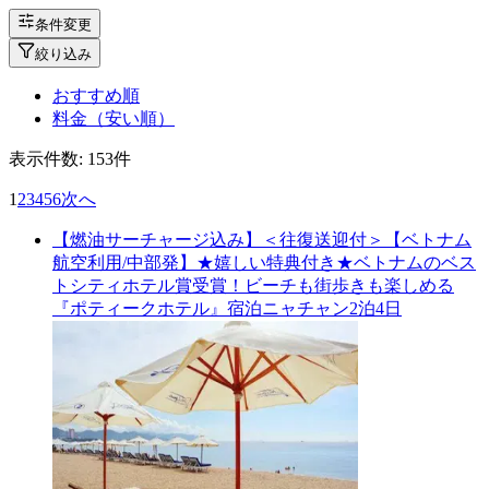
条件変更
絞り込み
おすすめ順
料金（安い順）
表示件数:
153
件
1
2
3
4
5
6
次へ
【燃油サーチャージ込み】＜往復送迎付＞【ベトナム
航空利用/中部発】★嬉しい特典付き★ベトナムのベス
トシティホテル賞受賞！ビーチも街歩きも楽しめる
『ポティークホテル』宿泊ニャチャン2泊4日