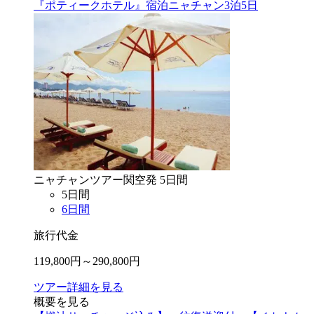
『ポティークホテル』宿泊ニャチャン3泊5日
ニャチャン
ツアー
関空
発
5
日間
5
日間
6
日間
旅行代金
119,800
円～
290,800
円
ツアー詳細を見る
概要を見る