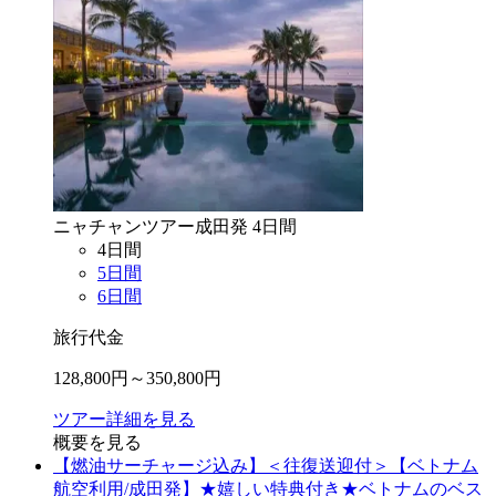
ニャチャン
ツアー
成田
発
4
日間
4
日間
5
日間
6
日間
旅行代金
128,800
円～
350,800
円
ツアー詳細を見る
概要を見る
【燃油サーチャージ込み】＜往復送迎付＞【ベトナム
航空利用/成田発】★嬉しい特典付き★ベトナムのベス