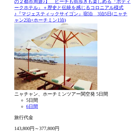
の２都市周遊♪】 ビーチも街歩きも楽しめる『ポティ
ークホテル』＋歴史と伝統を感じるコロニアル様式
♪『マジェスティックサイゴン』宿泊 3泊5日(ニャチ
ャン2泊+ホーチミン1泊)
ニャチャン、ホーチミン
ツアー
関空
発
5
日間
5
日間
6
日間
旅行代金
143,800
円～
377,800
円