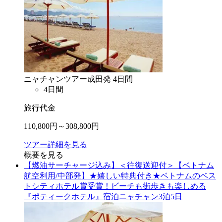
ニャチャン
ツアー
成田
発
4
日間
4
日間
旅行代金
110,800
円～
308,800
円
ツアー詳細を見る
概要を見る
【燃油サーチャージ込み】＜往復送迎付＞【ベトナム
航空利用/中部発】★嬉しい特典付き★ベトナムのベス
トシティホテル賞受賞！ビーチも街歩きも楽しめる
『ポティークホテル』宿泊ニャチャン3泊5日