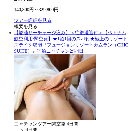
140,800
円～
329,800
円
ツアー詳細を見る
概要を見る
【燃油サーチャージ込み】＜往復送迎付＞【ベトナム
航空利用/関空発】★1泊1回のスパ付★極上のリゾート
ステイを堪能『フュージョンリゾートカムラン（CHIC
SUITE）』宿泊ニャチャン2泊4日
ニャチャン
ツアー
関空
発
4
日間
4
日間