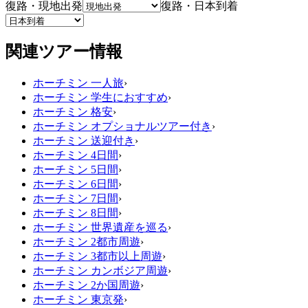
復路・現地出発
復路・日本到着
関連ツアー情報
ホーチミン 一人旅
›
ホーチミン 学生におすすめ
›
ホーチミン 格安
›
ホーチミン オプショナルツアー付き
›
ホーチミン 送迎付き
›
ホーチミン 4日間
›
ホーチミン 5日間
›
ホーチミン 6日間
›
ホーチミン 7日間
›
ホーチミン 8日間
›
ホーチミン 世界遺産を巡る
›
ホーチミン 2都市周遊
›
ホーチミン 3都市以上周遊
›
ホーチミン カンボジア周遊
›
ホーチミン 2か国周遊
›
ホーチミン 東京発
›