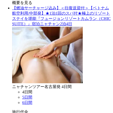
概要を見る
【燃油サーチャージ込み】＜往復送迎付＞【ベトナム
航空利用/中部発】★1泊1回のスパ付★極上のリゾート
ステイを堪能『フュージョンリゾートカムラン（CHIC
SUITE）』宿泊ニャチャン2泊4日
ニャチャン
ツアー
名古屋
発
4
日間
4
日間
5
日間
6
日間
旅行代金