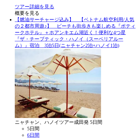
ツアー詳細を見る
概要を見る
【燃油サーチャージ込み】 【ベトナム航空利用/人気
の２都市周遊♪】 ビーチも街歩きも楽しめる『ポティ
ークホテル』＋ホアンキエム湖近く！便利な4つ星
『ザ・チーブティック・ハノイ（スーペリアルー
ム）』宿泊 3泊5日(ニャチャン2泊+ハノイ1泊)
ニャチャン、ハノイ
ツアー
成田
発
5
日間
5
日間
6
日間