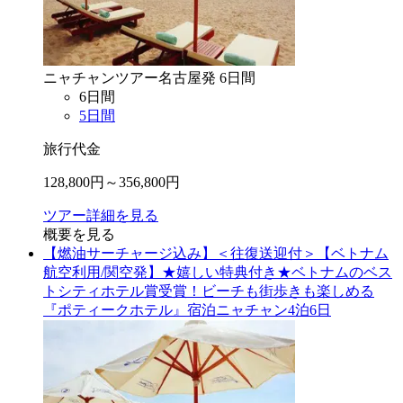
ニャチャン
ツアー
名古屋
発
6
日間
6
日間
5
日間
旅行代金
128,800
円～
356,800
円
ツアー詳細を見る
概要を見る
【燃油サーチャージ込み】＜往復送迎付＞【ベトナム
航空利用/関空発】★嬉しい特典付き★ベトナムのベス
トシティホテル賞受賞！ビーチも街歩きも楽しめる
『ポティークホテル』宿泊ニャチャン4泊6日