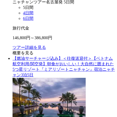
ニャチャン
ツアー
名古屋
発
5
日間
5
日間
4
日間
6
日間
旅行代金
146,800
円～
386,800
円
ツアー詳細を見る
概要を見る
【燃油サーチャージ込み】＜往復送迎付＞【ベトナム
航空利用/関空発】朝食がおいしい！大自然に囲まれた
5つ星リゾート『ミアリゾートニャチャン』宿泊ニャチ
ャン3泊5日