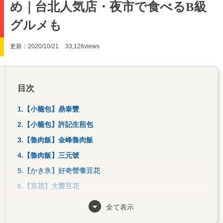
め｜台北人気店・夜市で食べるB級
グルメも
更新：2020/10/21
33,126views
目次
1.【小籠包】鼎泰豐
2.【小籠包】許記生煎包
3.【魯肉飯】金峰魯肉飯
4.【魯肉飯】三元號
5.【かき氷】好奇營養豆花
6.【豆花】大霖豆花
7.【パイナップルケーキ】微熱山丘
全て表示
8.【牛肉麺】林東芳牛肉麺