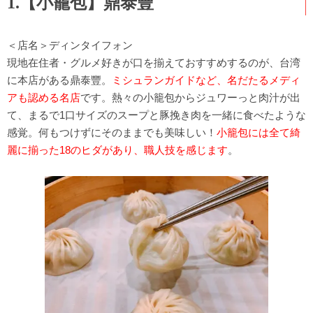
1.【小籠包】鼎泰豐
＜店名＞ディンタイフォン
現地在住者・グルメ好きが口を揃えておすすめするのが、台湾
に本店がある鼎泰豐。
ミシュランガイドなど、名だたるメディ
アも認める名店
です。熱々の小籠包からジュワーっと肉汁が出
て、まるで1口サイズのスープと豚挽き肉を一緒に食べたような
感覚。何もつけずにそのままでも美味しい！
小籠包には全て綺
麗に揃った18のヒダがあり、職人技を感じます
。