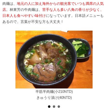
肉麺は、
地元の人に加え海外からの観光客でいつも満席の人気
店
。林東芳の牛肉麺は、
苦手な人も多い八角の香りが少なく、
日本人も食べやすい味付け
になっています。日本語メニューも
あるので、言葉が不安な方も大丈夫！
半筋半肉麺(小210NTD)
きゅうり漬け(40NTD)