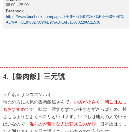
08:00～25:00
Facebook
https://www.facebook.com/pages/%E9%87%91%E5%B3%B0%E9%
AD%AF%E8%82%89%E9%A3%AF/168702296511538
4.【魯肉飯】三元號
＜店名＞サンユエンハオ
地元の方に人気の魯肉飯屋さんで、
お椀が小さく、朝ごはんに
もおすすめ
です！味は、濃すぎず油が多すぎずさっぱりめ。甘
さもちょうどよくペロリといけます。いつもは地元の人でいっ
ぱいなので、
混むのが苦手な人は朝来るのが◎
。日本語はまっ
たく通じませんが日本語メニューがあるので安心です。