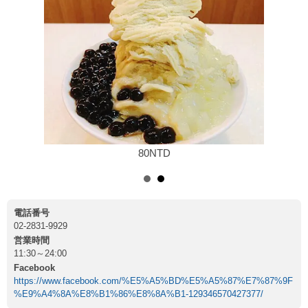
140NTD
電話番号
02-2831-9929
営業時間
11:30～24:00
Facebook
https://www.facebook.com/%E5%A5%BD%E5%A5%87%E7%87%9F
%E9%A4%8A%E8%B1%86%E8%8A%B1-129346570427377/