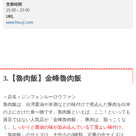
営業時間
15:00～23:00
URL
www.hsu-ji.com
3.【魯肉飯】金峰魯肉飯
＜店名＞ジンフォンルーロウファン
魯肉飯は、台湾醤油や米酒などの味付けで煮込んだ豚肉を白米
の上にかけた食べ物です。魯肉飯といえば、ここ！といっても
過言ではない人気店が「金峰魯肉飯」。豚肉は、脂っこくな
く、
しっかりと醤油の味が染み込んでいる丁度よい味付け
。
「魯肉飯」のサイズは、大中小の3種類。定番の中サイズは、