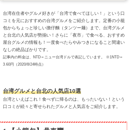
9.【擔仔麵】度小月
台湾在住者やグルメ好きが「台湾で食べてほしい！」という口
10.【火鍋】蜀辣
コミを元におすすめの台湾グルメをご紹介します。定番の小籠
夜市で食べるB級グルメ4選
包からちょっと珍しい擔仔麵（タンツー麺）まで、台湾グルメ
フライドチキン
と台北の人気店が勢揃い！さらに「夜市」で食べる、おすすめ
胡椒餅(フージャオビン)
屋台グルメの情報も！一度食べたらやみつきになること間違い
なしの絶品ばかりです。
糖葫蘆(タンフールゥー)
記事内の料金は、NTD＝ニュー台湾ドルで表記しています。 ※1NTD＝
蚵仔煎（オアジェン）
3.60円（2020/8/24時点）
九份で食べれるグルメ3選
花生捲冰淇淋（フアシェンジュエン・ビンチーリン）
芋圓（ユーユェン）
台湾グルメと台北の人気店10選
お茶
台湾といえばこれ！食べずに帰るのは、もったいない！という
口コミが続々と寄せられたグルメと人気店をご紹介します。