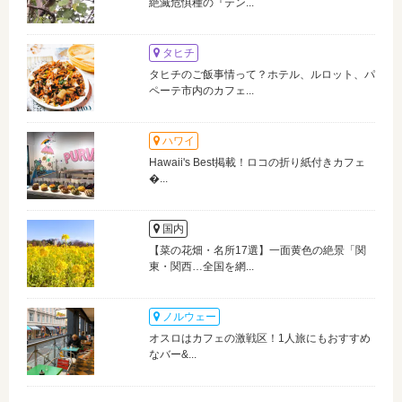
絶滅危惧種の『テン...
タヒチ
タヒチのご飯事情って？ホテル、ルロット、パ
ペーテ市内のカフェ...
ハワイ
Hawaii's Best掲載！ロコの折り紙付きカフェ
�...
国内
【菜の花畑・名所17選】一面黄色の絶景「関
東・関西…全国を網...
ノルウェー
オスロはカフェの激戦区！1人旅にもおすすめ
なバー&...