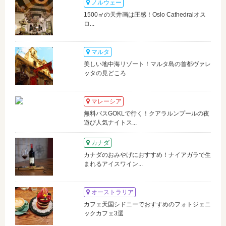
ノルウェー
1500㎡の天井画は圧感！Oslo Cathedralオス
ロ...
マルタ
美しい地中海リゾート！マルタ島の首都ヴァレ
ッタの見どころ
マレーシア
無料バスGOKLで行く！クアラルンプールの夜
遊び人気ナイトス...
カナダ
カナダのおみやげにおすすめ！ナイアガラで生
まれるアイスワイン...
オーストラリア
カフェ天国シドニーでおすすめのフォトジェニ
ックカフェ3選