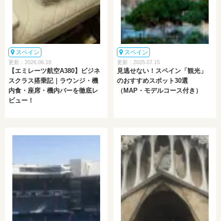
スペイン
スペイン
更新：2026.06.18
更新：2025.07.15
【エミレーツ航空A380】ビジネ
見逃せない！スペイン「観光」
スクラス搭乗記｜ラウンジ・機
のおすすめスポット30選
内食・座席・機内バーを徹底レ
（MAP・モデルコース付き）
ビュー！