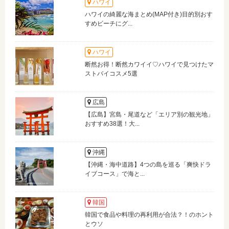
ハワイ
ハワイの綺麗な海まとめ(MAP付き)目的別おす
すめビーチにグ...
ハワイ
断然お得！断然カワイイ♡ハワイで見つけたマ
ストバイコスメ5選
広島
【広島】宮島・尾道など「エリア別の観光地」
おすすめ38選！大...
沖縄
【沖縄・海中道路】4つの島を巡る「爽快ドラ
イブコース」で海と...
韓国
韓国で食品や料理の再利用が合法？！のホント
とウソ