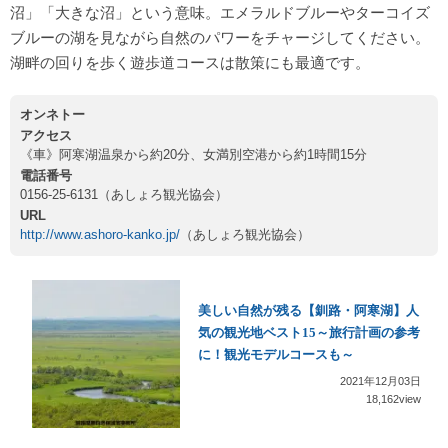
沼」「大きな沼」という意味。エメラルドブルーやターコイズ
ブルーの湖を見ながら自然のパワーをチャージしてください。
湖畔の回りを歩く遊歩道コースは散策にも最適です。
オンネトー
アクセス
《車》阿寒湖温泉から約20分、女満別空港から約1時間15分
電話番号
0156-25-6131（あしょろ観光協会）
URL
http://www.ashoro-kanko.jp/
（あしょろ観光協会）
美しい自然が残る【釧路・阿寒湖】人
気の観光地ベスト15～旅行計画の参考
に！観光モデルコースも～
2021年12月03日
18,162view