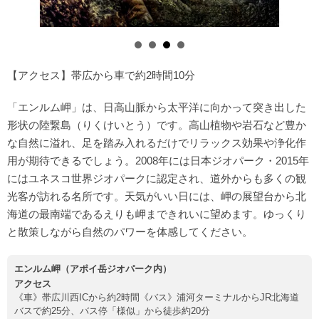
【アクセス】帯広から車で約2時間10分
「エンルム岬」は、日高山脈から太平洋に向かって突き出した
形状の陸繋島（りくけいとう）です。高山植物や岩石など豊か
な自然に溢れ、足を踏み入れるだけでリラックス効果や浄化作
用が期待できるでしょう。2008年には日本ジオパーク・2015年
にはユネスコ世界ジオパークに認定され、道外からも多くの観
光客が訪れる名所です。天気がいい日には、岬の展望台から北
海道の最南端であるえりも岬まできれいに望めます。ゆっくり
と散策しながら自然のパワーを体感してください。
エンルム岬（アポイ岳ジオパーク内）
アクセス
《車》帯広川西ICから約2時間《バス》浦河ターミナルからJR北海道
バスで約25分、バス停「様似」から徒歩約20分