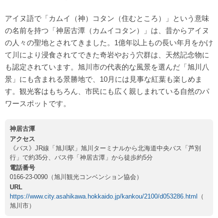
アイヌ語で「カムイ（神）コタン（住むところ）」という意味
の名前を持つ「神居古潭（カムイコタン）」は、昔からアイヌ
の人々の聖地とされてきました。1億年以上もの長い年月をかけ
て川により浸食されてできた奇岩やおう穴群は、天然記念物に
も認定されています。旭川市の代表的な風景を選んだ「旭川八
景」にも含まれる景勝地で、10月には見事な紅葉も楽しめま
す。観光客はもちろん、市民にも広く親しまれている自然のパ
ワースポットです。
神居古潭
アクセス
《バス》JR線「旭川駅」旭川ターミナルから北海道中央バス「芦別
行」で約35分、バス停「神居古潭」から徒歩約5分
電話番号
0166-23-0090（旭川観光コンベンション協会）
URL
https://www.city.asahikawa.hokkaido.jp/kankou/2100/d053286.html
（
旭川市）