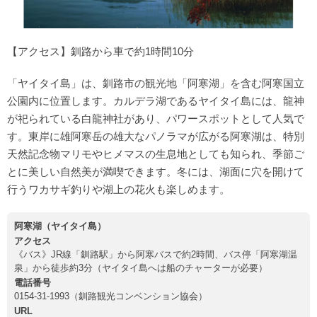
【アクセス】釧路から車で約1時間10分
「ヤイタイ島」は、釧路市の観光地「阿寒湖」を含む阿寒国立
公園内に位置します。カルデラ湖であるヤイタイ島には、龍神
が祀られている白龍神社があり、パワースポットとして人気で
す。東岸に雄阿寒岳の雄大なパノラマが広がる阿寒湖は、特別
天然記念物マリモやヒメマスの生息地としても知られ、季節ご
とに美しい自然美が満喫できます。冬には、湖面に穴を開けて
行うワカサギ釣りや湖上の花火も楽しめます。
阿寒湖（ヤイタイ島）
アクセス
《バス》JR線「釧路駅」から阿寒バスで約2時間、バス停「阿寒湖温
泉」から徒歩約3分（ヤイタイ島へは船のチャーターが必要）
電話番号
0154-31-1993（釧路観光コンベンション協会）
URL