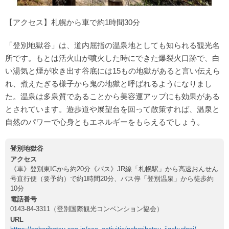
【アクセス】札幌から車で約1時間30分
「登別地獄谷」は、道内屈指の温泉地としても知られる観光名
所です。もとは活火山が噴火した時にできた爆裂火口跡で、白
い湯気と煙が吹き出す谷底には15もの地獄があると言い伝えら
れ、煮えたぎる様子から鬼の地獄と呼ばれるようになりまし
た。温泉は多泉質であることから美容運アップにも効果がある
とされています。遊歩道や展望台を回って散策すれば、温泉と
自然のパワーで心身ともエネルギーをもらえるでしょう。
登別地獄谷
アクセス
《車》登別東ICから約20分《バス》JR線「札幌駅」から高速おんせん
号直行便（要予約）で約1時間20分、バス停「登別温泉」から徒歩約
10分
電話番号
0143-84-3311（登別国際観光コンベンション協会）
URL