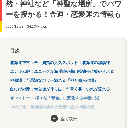
然・神社など「神聖な場所」でパワ
ーを授かる！金運・恋愛運の情報も
2021/12/28
34,134views
目次
北海道神宮：全土屈指の人気スポット！北海道の総鎮守
エンルム岬：ユニークな海岸線や高山植物帯に癒やされる
神仙沼：不思議なパワー溢れる「神と仙人の沼」
白ひげの滝：大自然が作り出した青く美しい水が流れる
オンネトー ：様々な「青色」に変化する神秘の湖
神の子池：摩周湖の湧き水が流れ込む神秘の池
神威古潭：アイヌの人々に継承される聖地
全て表示
神威岬：四季折々の神秘的な表情がロマンチック