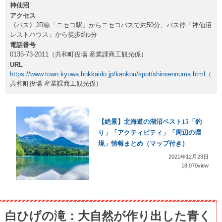
神仙沼
アクセス
《バス》JR線「ニセコ駅」からニセコバスで約50分、バス停「神仙沼
レストハウス」から徒歩約5分
電話番号
0135-73-2011（共和町役場 産業課商工観光係）
URL
https://www.town.kyowa.hokkaido.jp/kankou/spot/shinsennuma.html
（
共和町役場 産業課商工観光係）
【絶景】北海道の湖沼ベスト15「釣
り」「アクティビティ」「周辺の環
境」情報まとめ（マップ付き）
2021年12月23日
18,070view
白ひげの滝：大自然が作り出した青く