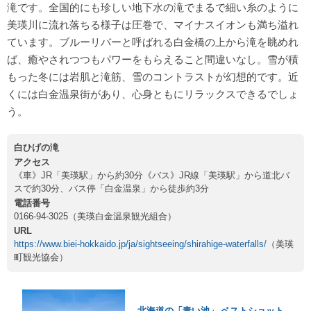
滝です。全国的にも珍しい地下水の滝でまるで細い糸のように
美瑛川に流れ落ちる様子は圧巻で、マイナスイオンも満ち溢れ
ています。ブルーリバーと呼ばれる白金橋の上から滝を眺めれ
ば、癒やされつつもパワーをもらえること間違いなし。雪が積
もった冬には岩肌と滝筋、雪のコントラストが幻想的です。近
くには白金温泉街があり、心身ともにリラックスできるでしょ
う。
白ひげの滝
アクセス
《車》JR「美瑛駅」から約30分《バス》JR線「美瑛駅」から道北バ
スで約30分、バス停「白金温泉」から徒歩約3分
電話番号
0166-94-3025（美瑛白金温泉観光組合）
URL
https://www.biei-hokkaido.jp/ja/sightseeing/shirahige-waterfalls/
（美瑛
町観光協会）
北海道の「青い池」 ベストショット