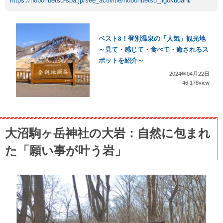
https://noboribetsu-spa.jp/see_activitie/noboribetsu_jigokudani/
ベスト8！登別温泉の「人気」観光地
～見て・感じて・食べて・癒されるス
ポットを紹介～
2024年04月22日
46,178view
大沼駒ヶ岳神社の大岩：自然に包まれ
た「願い事が叶う岩」