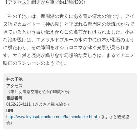
【アクセス】網走から車で約1時間30分
「神の子池」は、摩周湖の近くにある青い清水の池です。アイ
ヌ語でカムイトー（神の湖）と呼ばれる摩周湖の伏流水からで
きているという言い伝えからこの名前が付けられました。小さ
な池を覗けば、エメラルドブルーの水の中に倒木が化石のよう
に横たわり、その隙間をオショロコマが泳ぐ光景が見られま
す。大自然と歴史が織りなす幻想的な美しさは、まるでアニメ
映画のワンシーンのようです。
神の子池
アクセス
《車》女満別空港から約1時間30分
電話番号
0152-25-4111（きよさと観光協会）
URL
http://www.kiyosatokankou.com/kaminokoike.html
（きよさと観光協
会）