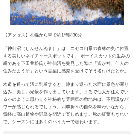
【アクセス】札幌から車で約1時間30分
「神仙沼（しんせんぬま）」は、ニセコ山系の森林の奥に位置
する美しいネイチャースポットです。 ボーイスカウトの生みの
親である下田豊松氏が神仙沼を発見した際に「皆が神、仙人の
住みたまう所」という言葉に感銘を受けてそう名付けたとか。
木道を通って沼に到着すると、静まり返った水面に景色が写り
込み、美しい光景を作り出しています。まるで仙人が住んでい
るかのように思わせる神秘的な雰囲気の敷地内は、不思議なパ
ワーが感じられるでしょう。四季折々の自然を味わいながら、
気軽に高山植物や野鳥を間近で楽しめます。秋の紅葉もきれい
で、シーズンには多くのハイカーで賑わいます。