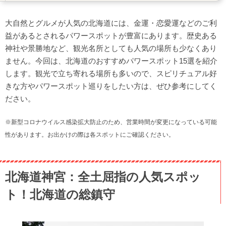
阿寒湖（ヤイタイ島）：白龍神を祀る有名パワースポット
大自然とグルメが人気の北海道には、金運・恋愛運などのご利
摩周湖：世界トップクラスの透明度を誇る「神の湖」
益があるとされるパワースポットが豊富にあります。歴史ある
登別地獄谷：「地獄」の煮えたぎる湯気で心身のデトック
神社や景勝地など、観光名所としても人気の場所も少なくあり
ス
ません。今回は、北海道のおすすめパワースポット15選を紹介
大沼駒ヶ岳神社の大岩：自然に包まれた「願い事が叶う
します。観光で立ち寄れる場所も多いので、スピリチュアル好
岩」
きな方やパワースポット巡りをしたい方は、ぜひ参考にしてく
千本ナラ：触れると救われる!?ミズナラの銘木
ださい。
中島（洞爺湖）：手つかずの自然を体感できる湖上の群島
※新型コロナウイルス感染拡大防止のため、営業時間が変更になっている可能
幸福駅：恋愛運アップに最適！幸せへの切符をGET
性があります。お出かけの際は各スポットにご確認ください。
北海道神宮：全土屈指の人気スポッ
ト！北海道の総鎮守