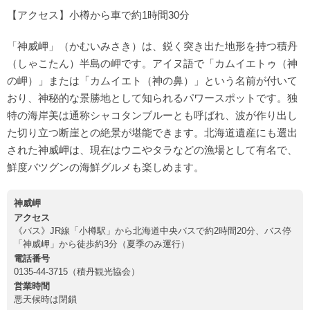
【アクセス】小樽から車で約1時間30分
「神威岬」（かむいみさき）は、鋭く突き出た地形を持つ積丹
（しゃこたん）半島の岬です。アイヌ語で「カムイエトゥ（神
の岬）」または「カムイエト（神の鼻）」という名前が付いて
おり、神秘的な景勝地として知られるパワースポットです。独
特の海岸美は通称シャコタンブルーとも呼ばれ、波が作り出し
た切り立つ断崖との絶景が堪能できます。北海道遺産にも選出
された神威岬は、現在はウニやタラなどの漁場として有名で、
鮮度バツグンの海鮮グルメも楽しめます。
神威岬
アクセス
《バス》JR線「小樽駅」から北海道中央バスで約2時間20分、バス停
「神威岬」から徒歩約3分（夏季のみ運行）
電話番号
0135-44-3715（積丹観光協会）
営業時間
悪天候時は閉鎖