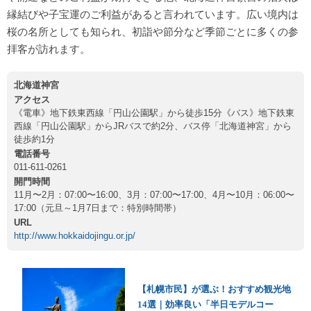
縁結びや子宝運のご利益があると言われています。広い境内は
桜の名所としても知られ、初詣や節分など季節ごとに多くの参
拝客が訪れます。
北海道神宮
アクセス
《電車》地下鉄東西線「円山公園駅」から徒歩15分《バス》地下鉄東
西線「円山公園駅」からJRバスで約2分、バス停「北海道神宮」から
徒歩約1分
電話番号
011-611-0261
開門時間
11月〜2月：07:00〜16:00、3月：07:00〜17:00、4月〜10月：06:00〜
17:00（元旦～1月7日まで：特別時間帯）
URL
http://www.hokkaidojingu.or.jp/
【札幌市民】が選ぶ！おすすめ観光地
14選｜効率良い「半日モデルコー