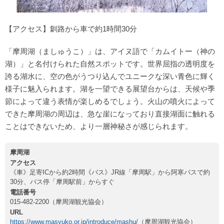
【アクセス】釧路から車で約1時間30分
「摩周湖（ましゅうこ）」は、アイヌ語で「カムイトー（神の
湖）」と名付けられた自然スポットです。世界屈指の透明度を
誇る湖水に、空の色がうつり込んでユニークな深い青色に輝く
様子に魅入られます。湖を一望できる展望台からは、天候や季
節によって違う表情が楽しめるでしょう。火山の噴火によって
できた摩周湖の周辺は、急な崖になっており直接湖面に触れる
ことはできないため、より一層神秘さが感じられます。
摩周湖
アクセス
《車》足寄ICから約2時間《バス》JR線「摩周駅」から阿寒バスで約
30分、バス停「摩周駅前」からすぐ
電話番号
015-482-2200（摩周湖観光協会）
URL
https://www.masyuko.or.jp/introduce/mashu/
（摩周湖観光協会）