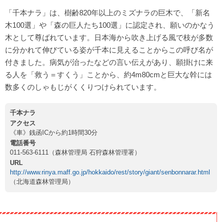
「千本ナラ」は、樹齢820年以上のミズナラの巨木で、「新名
木100選」や「森の巨人たち100選」に認定され、願いのかなう
木として尊ばれています。日本海から吹き上げる風で枝が多数
に分かれて伸びている姿が千本に見えることからこの呼び名が
付きました。病気が治ったなどの言い伝えがあり、願掛けに来
る人を「救う＝すくう」ことから、約4m80cmと巨大な幹には
数多くのしゃもじがくくりつけられています。
千本ナラ
アクセス
《車》銭函ICから約1時間30分
電話番号
011-563-6111（森林管理局 石狩森林管理署）
URL
http://www.rinya.maff.go.jp/hokkaido/rest/story/giant/senbonnarar.html
（北海道森林管理局）