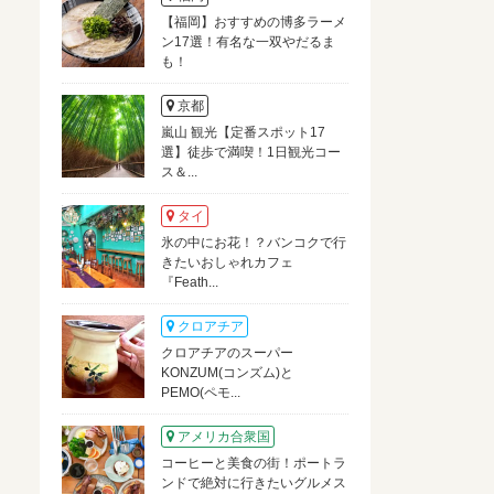
【福岡】おすすめの博多ラーメ
ン17選！有名な一双やだるま
も！
京都
嵐山 観光【定番スポット17
選】徒歩で満喫！1日観光コー
ス＆...
タイ
氷の中にお花！？バンコクで行
きたいおしゃれカフェ
『Feath...
クロアチア
クロアチアのスーパー
KONZUM(コンズム)と
PEMO(ペモ...
アメリカ合衆国
コーヒーと美食の街！ポートラ
ンドで絶対に行きたいグルメス