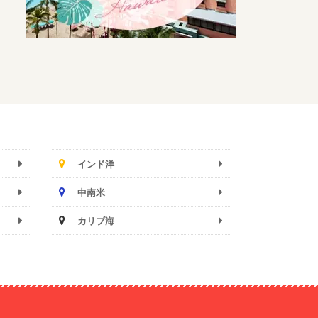
インド洋
中南米
カリブ海