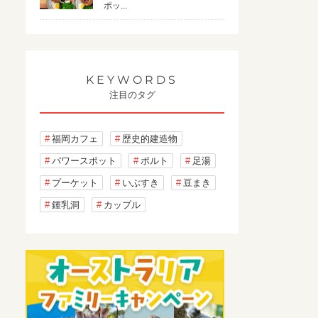
ポッ...
KEYWORDS
注目のタグ
福岡カフェ
歴史的建造物
パワースポット
ポルト
足湯
プーケット
いぶすき
豆まき
鍾乳洞
カップル