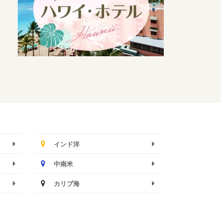
インド洋
中南米
カリブ海