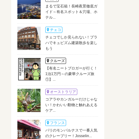
まるで宝石箱！長崎夜景徹底ガ
イド～有名スポット＆穴場、ホ
テル...
チェコ
チェコでしか見られない！プラ
ハでキュビズム建築散歩を楽し
もう
クルーズ
【有名ニートブロガーが行く！
1泊1万円～の豪華クルーズ旅
①】...
オーストラリア
コアラやカンガルーだけじゃな
い！かわいい動物と触れあえる
ケア...
フランス
パリのモンパルナスで一番人気
のクレープリー！Josselin...