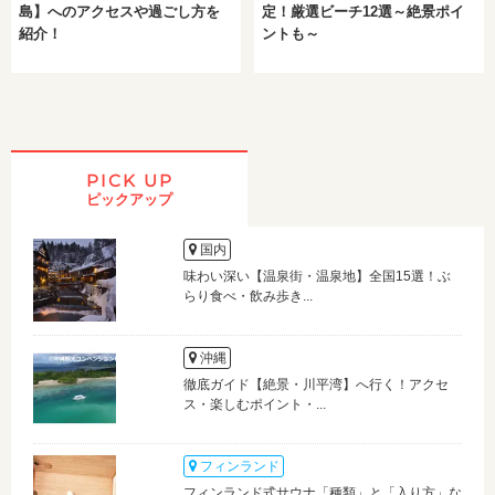
島】へのアクセスや過ごし方を
定！厳選ビーチ12選～絶景ポイ
紹介！
ントも～
PICK UP
ピックアップ
国内
味わい深い【温泉街・温泉地】全国15選！ぶ
らり食べ・飲み歩き...
沖縄
徹底ガイド【絶景・川平湾】へ行く！アクセ
ス・楽しむポイント・...
フィンランド
フィンランド式サウナ「種類」と「入り方」な