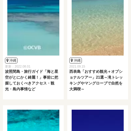
沖縄
沖縄
更新：2022.08.01
2021.09.15
波照間島・旅行ガイド「海と星
西表島「おすすめ観光＋オプシ
空がとにかく綺麗！」事前に把
ョナルツアー」21選～滝トレッ
握しておくべきアクセス・観
キングやマングローブで自然を
光・島内事情など
大満喫～