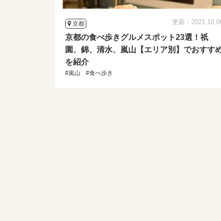
更新：2021.10.0
京都
京都の食べ歩きグルメスポット23選！祇
園、錦、清水、嵐山【エリア別】でおすす
を紹介
#嵐山
#食べ歩き