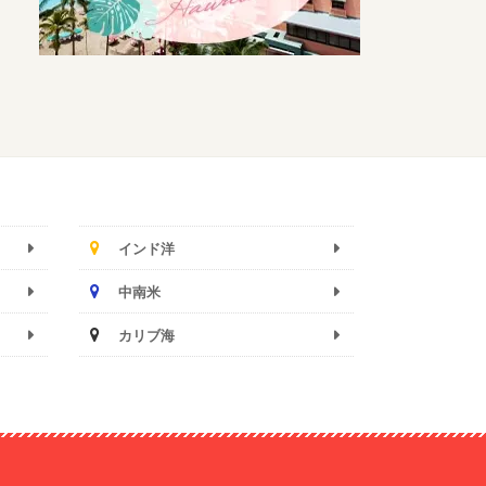
インド洋
中南米
カリブ海