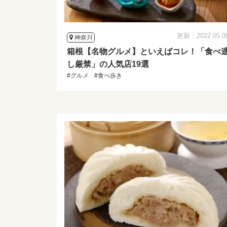
更新：2022.05.0
神奈川
箱根【名物グルメ】といえばコレ！「食べ
し厳禁」の人気店19選
#グルメ
#食べ歩き