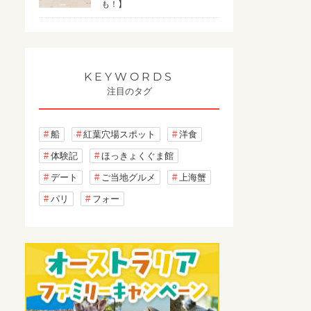
も！】
KEYWORDS
注目のタグ
船
紅葉穴場スポット
洋食
体験記
ほっきょくぐま館
デート
ご当地グルメ
上海蟹
パリ
フォー