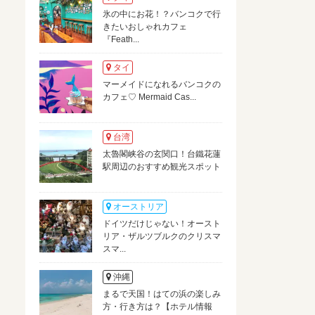
氷の中にお花！？バンコクで行
きたいおしゃれカフェ
『Feath...
タイ
マーメイドになれるバンコクの
カフェ♡ Mermaid Cas...
台湾
太魯閣峡谷の玄関口！台鐵花蓮
駅周辺のおすすめ観光スポット
オーストリア
ドイツだけじゃない！オースト
リア・ザルツブルクのクリスマ
スマ...
沖縄
まるで天国！はての浜の楽しみ
方・行き方は？【ホテル情報