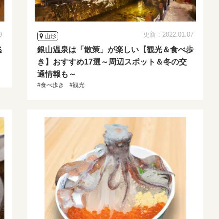
9
更新：2022.01.07
山形
逃
銀山温泉は「散策」が楽しい【観光＆食べ歩
き】おすすめ17選～周辺スポット＆冬の交
通情報も～
#食べ歩き
#観光