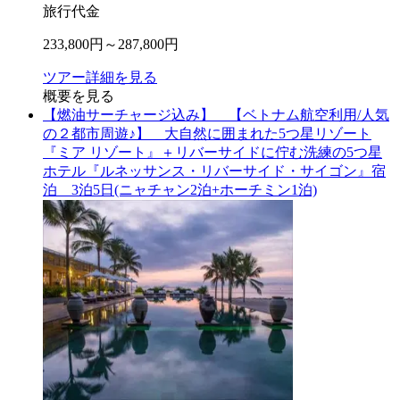
旅行代金
233,800
円～
287,800
円
ツアー詳細を見る
概要を見る
【燃油サーチャージ込み】 【ベトナム航空利用/人気
の２都市周遊♪】 大自然に囲まれた5つ星リゾート
『ミア リゾート』＋リバーサイドに佇む洗練の5つ星
ホテル『ルネッサンス・リバーサイド・サイゴン』宿
泊 3泊5日(ニャチャン2泊+ホーチミン1泊)