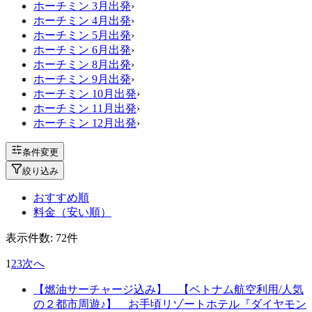
ホーチミン 3月出発
›
ホーチミン 4月出発
›
ホーチミン 5月出発
›
ホーチミン 6月出発
›
ホーチミン 8月出発
›
ホーチミン 9月出発
›
ホーチミン 10月出発
›
ホーチミン 11月出発
›
ホーチミン 12月出発
›
条件変更
絞り込み
おすすめ順
料金（安い順）
表示件数:
72
件
1
2
3
次へ
【燃油サーチャージ込み】 【ベトナム航空利用/人気
の２都市周遊♪】 お手頃リゾートホテル『ダイヤモン