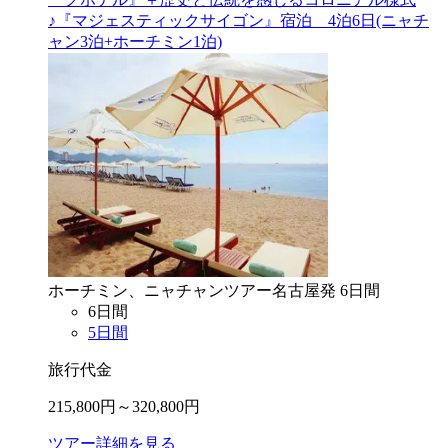
♪『マジェスティックサイゴン』宿泊 4泊6日(ニャチ
ャン3泊+ホーチミン1泊)
ホーチミン、ニャチャン
ツアー
名古屋
発
6
日間
6
日間
5
日間
旅行代金
215,800
円～
320,800
円
ツアー詳細を見る