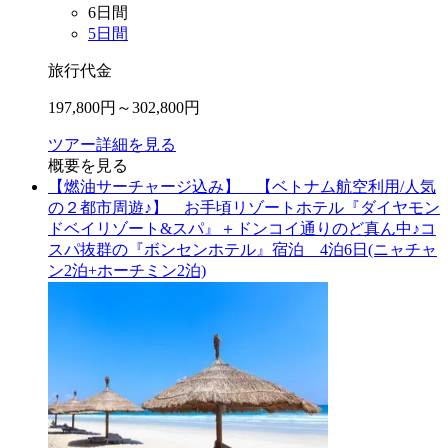
6
日間
5
日間
旅行代金
197,800
円～
302,800
円
ツアー詳細を見る
概要を見る
【燃油サーチャージ込み】 【ベトナム航空利用/人気
の２都市周遊♪】 お手頃リゾートホテル『ダイヤモン
ドベイリゾート&スパ』＋ドンコイ通りのど真ん中♪コ
スパ抜群の『ボンセンホテル』宿泊 4泊6日(ニャチャ
ン2泊+ホーチミン2泊)