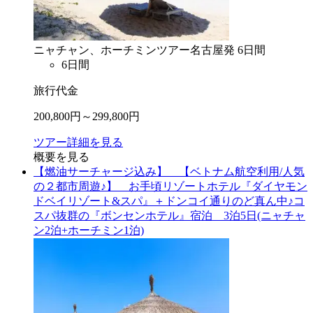
ニャチャン、ホーチミン
ツアー
名古屋
発
6
日間
6
日間
旅行代金
200,800
円～
299,800
円
ツアー詳細を見る
概要を見る
【燃油サーチャージ込み】 【ベトナム航空利用/人気
の２都市周遊♪】 お手頃リゾートホテル『ダイヤモン
ドベイリゾート&スパ』＋ドンコイ通りのど真ん中♪コ
スパ抜群の『ボンセンホテル』宿泊 3泊5日(ニャチャ
ン2泊+ホーチミン1泊)