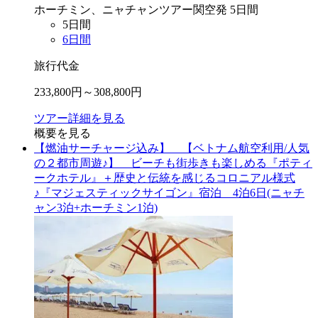
ホーチミン、ニャチャン
ツアー
関空
発
5
日間
5
日間
6
日間
旅行代金
233,800
円～
308,800
円
ツアー詳細を見る
概要を見る
【燃油サーチャージ込み】 【ベトナム航空利用/人気
の２都市周遊♪】 ビーチも街歩きも楽しめる『ポティ
ークホテル』＋歴史と伝統を感じるコロニアル様式
♪『マジェスティックサイゴン』宿泊 4泊6日(ニャチ
ャン3泊+ホーチミン1泊)