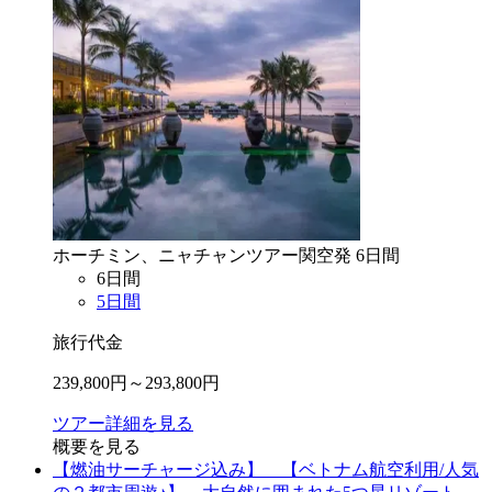
ホーチミン、ニャチャン
ツアー
関空
発
6
日間
6
日間
5
日間
旅行代金
239,800
円～
293,800
円
ツアー詳細を見る
概要を見る
【燃油サーチャージ込み】 【ベトナム航空利用/人気