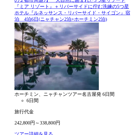
の２都市周遊♪】 大自然に囲まれた5つ星リゾート
『ミア リゾート』＋リバーサイドに佇む洗練の5つ星
ホテル『ルネッサンス・リバーサイド・サイゴン』宿
泊 4泊6日(ニャチャン2泊+ホーチミン2泊)
ホーチミン、ニャチャン
ツアー
名古屋
発
6
日間
6
日間
旅行代金
242,800
円～
338,800
円
ツアー詳細を見る