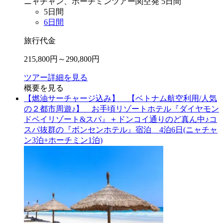
ニャチャン、ホーチミン
ツアー
関空
発
5
日間
5
日間
6
日間
旅行代金
215,800
円～
290,800
円
ツアー詳細を見る
概要を見る
【燃油サーチャージ込み】 【ベトナム航空利用/人気
の２都市周遊♪】 お手頃リゾートホテル『ダイヤモン
ドベイリゾート&スパ』＋ドンコイ通りのど真ん中♪コ
スパ抜群の『ボンセンホテル』宿泊 4泊6日(ニャチャ
ン3泊+ホーチミン1泊)