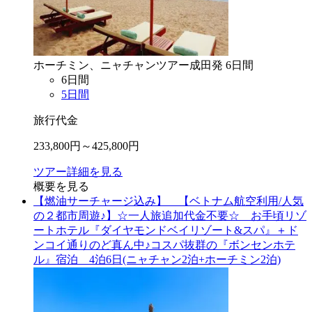
ホーチミン、ニャチャン
ツアー
成田
発
6
日間
6
日間
5
日間
旅行代金
233,800
円～
425,800
円
ツアー詳細を見る
概要を見る
【燃油サーチャージ込み】 【ベトナム航空利用/人気
の２都市周遊♪】☆一人旅追加代金不要☆ お手頃リゾ
ートホテル『ダイヤモンドベイリゾート&スパ』＋ド
ンコイ通りのど真ん中♪コスパ抜群の『ボンセンホテ
ル』宿泊 4泊6日(ニャチャン2泊+ホーチミン2泊)