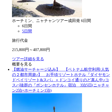
ホーチミン、ニャチャン
ツアー
成田
発
6
日間
6
日間
5
日間
旅行代金
215,800
円～
407,800
円
ツアー詳細を見る
概要を見る
【燃油サーチャージ込み】 【ベトナム航空利用/人気
の２都市周遊♪】 お手頃リゾートホテル『ダイヤモン
ドベイリゾート&スパ』＋ドンコイ通りのど真ん中♪コ
スパ抜群の『ボンセンホテル』宿泊 3泊5日(ニャチャ
ン2泊+ホーチミン1泊)