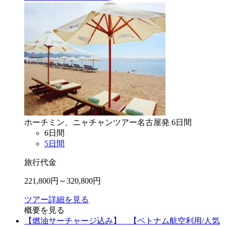
ホーチミン、ニャチャン
ツアー
名古屋
発
6
日間
6
日間
5
日間
旅行代金
221,800
円～
320,800
円
ツアー詳細を見る
概要を見る
【燃油サーチャージ込み】 【ベトナム航空利用/人気