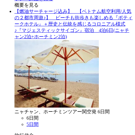
概要を見る
【燃油サーチャージ込み】 【ベトナム航空利用/人気
の２都市周遊♪】 ビーチも街歩きも楽しめる『ポティ
ークホテル』＋歴史と伝統を感じるコロニアル様式
♪『マジェスティックサイゴン』宿泊 4泊6日(ニャチ
ャン2泊+ホーチミン2泊)
ニャチャン、ホーチミン
ツアー
関空
発
6
日間
6
日間
5
日間