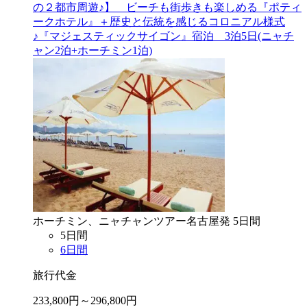
の２都市周遊♪】 ビーチも街歩きも楽しめる『ポティ
ークホテル』＋歴史と伝統を感じるコロニアル様式
♪『マジェスティックサイゴン』宿泊 3泊5日(ニャチ
ャン2泊+ホーチミン1泊)
ホーチミン、ニャチャン
ツアー
名古屋
発
5
日間
5
日間
6
日間
旅行代金
233,800
円～
296,800
円