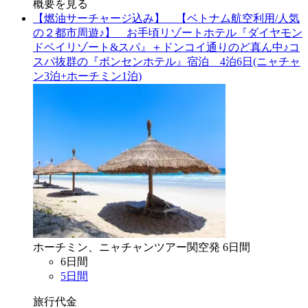
概要を見る
【燃油サーチャージ込み】 【ベトナム航空利用/人気
の２都市周遊♪】 お手頃リゾートホテル『ダイヤモン
ドベイリゾート&スパ』＋ドンコイ通りのど真ん中♪コ
スパ抜群の『ボンセンホテル』宿泊 4泊6日(ニャチャ
ン3泊+ホーチミン1泊)
ホーチミン、ニャチャン
ツアー
関空
発
6
日間
6
日間
5
日間
旅行代金