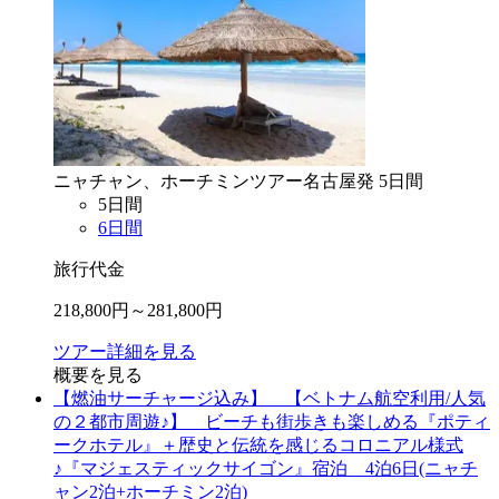
ニャチャン、ホーチミン
ツアー
名古屋
発
5
日間
5
日間
6
日間
旅行代金
218,800
円～
281,800
円
ツアー詳細を見る
概要を見る
【燃油サーチャージ込み】 【ベトナム航空利用/人気
の２都市周遊♪】 ビーチも街歩きも楽しめる『ポティ
ークホテル』＋歴史と伝統を感じるコロニアル様式
♪『マジェスティックサイゴン』宿泊 4泊6日(ニャチ
ャン2泊+ホーチミン2泊)