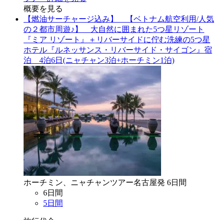
概要を見る
【燃油サーチャージ込み】 【ベトナム航空利用/人気
の２都市周遊♪】 大自然に囲まれた5つ星リゾート
『ミア リゾート』＋リバーサイドに佇む洗練の5つ星
ホテル『ルネッサンス・リバーサイド・サイゴン』宿
泊 4泊6日(ニャチャン3泊+ホーチミン1泊)
ホーチミン、ニャチャン
ツアー
名古屋
発
6
日間
6
日間
5
日間