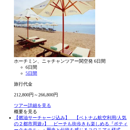
ホーチミン、ニャチャン
ツアー
関空
発
6
日間
6
日間
5
日間
旅行代金
212,800
円～
266,800
円
ツアー詳細を見る
概要を見る
【燃油サーチャージ込み】 【ベトナム航空利用/人気
の２都市周遊♪】 ビーチも街歩きも楽しめる『ポティ
ークホテル』＋歴史と伝統を感じるコロニアル様式