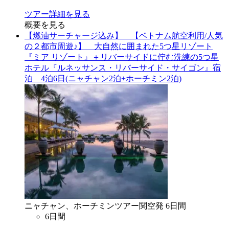
ツアー詳細を見る
概要を見る
【燃油サーチャージ込み】 【ベトナム航空利用/人気
の２都市周遊♪】 大自然に囲まれた5つ星リゾート
『ミア リゾート』＋リバーサイドに佇む洗練の5つ星
ホテル『ルネッサンス・リバーサイド・サイゴン』宿
泊 4泊6日(ニャチャン2泊+ホーチミン2泊)
ニャチャン、ホーチミン
ツアー
関空
発
6
日間
6
日間