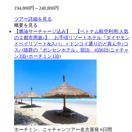
194,800
円～
248,800
円
ツアー詳細を見る
概要を見る
【燃油サーチャージ込み】 【ベトナム航空利用/人気
の２都市周遊♪】 お手頃リゾートホテル『ダイヤモン
ドベイリゾート&スパ』＋ドンコイ通りのど真ん中♪コ
スパ抜群の『ボンセンホテル』宿泊 4泊6日(ニャチャ
ン3泊+ホーチミン1泊)
ホーチミン、ニャチャン
ツアー
名古屋
発
6
日間