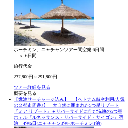
ホーチミン、ニャチャン
ツアー
関空
発
6
日間
6
日間
旅行代金
237,800
円～
291,800
円
ツアー詳細を見る
概要を見る
【燃油サーチャージ込み】 【ベトナム航空利用/人気
の２都市周遊♪】 大自然に囲まれた5つ星リゾート
『ミア リゾート』＋リバーサイドに佇む洗練の5つ星
ホテル『ルネッサンス・リバーサイド・サイゴン』宿
泊 4泊6日(ニャチャン3泊+ホーチミン1泊)