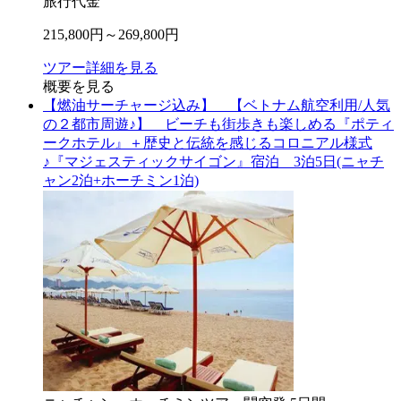
旅行代金
215,800
円～
269,800
円
ツアー詳細を見る
概要を見る
【燃油サーチャージ込み】 【ベトナム航空利用/人気
の２都市周遊♪】 ビーチも街歩きも楽しめる『ポティ
ークホテル』＋歴史と伝統を感じるコロニアル様式
♪『マジェスティックサイゴン』宿泊 3泊5日(ニャチ
ャン2泊+ホーチミン1泊)