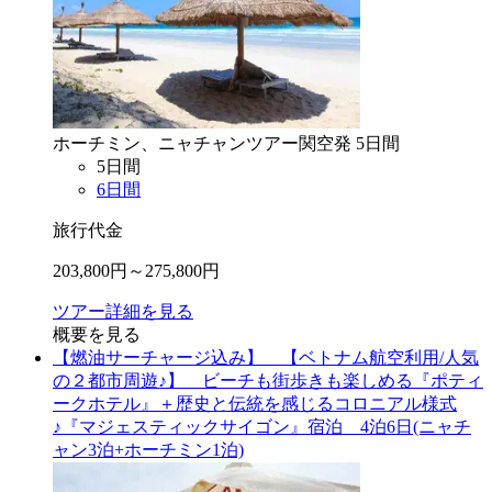
ホーチミン、ニャチャン
ツアー
関空
発
5
日間
5
日間
6
日間
旅行代金
203,800
円～
275,800
円
ツアー詳細を見る
概要を見る
【燃油サーチャージ込み】 【ベトナム航空利用/人気
の２都市周遊♪】 ビーチも街歩きも楽しめる『ポティ
ークホテル』＋歴史と伝統を感じるコロニアル様式
♪『マジェスティックサイゴン』宿泊 4泊6日(ニャチ
ャン3泊+ホーチミン1泊)