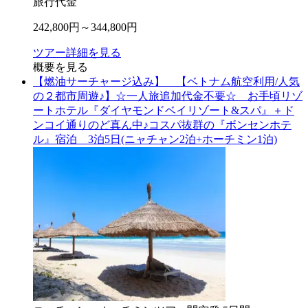
旅行代金
242,800
円～
344,800
円
ツアー詳細を見る
概要を見る
【燃油サーチャージ込み】 【ベトナム航空利用/人気
の２都市周遊♪】☆一人旅追加代金不要☆ お手頃リゾ
ートホテル『ダイヤモンドベイリゾート&スパ』＋ド
ンコイ通りのど真ん中♪コスパ抜群の『ボンセンホテ
ル』宿泊 3泊5日(ニャチャン2泊+ホーチミン1泊)