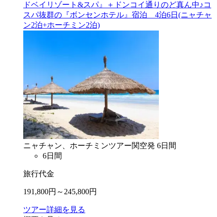
ドベイリゾート&スパ』＋ドンコイ通りのど真ん中♪コ
スパ抜群の『ボンセンホテル』宿泊 4泊6日(ニャチャ
ン2泊+ホーチミン2泊)
ニャチャン、ホーチミン
ツアー
関空
発
6
日間
6
日間
旅行代金
191,800
円～
245,800
円
ツアー詳細を見る