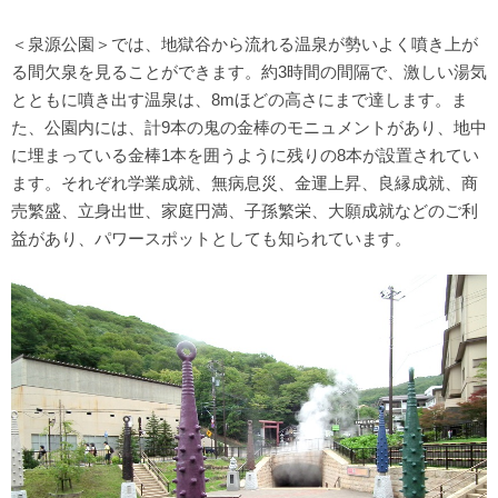
＜泉源公園＞では、地獄谷から流れる温泉が勢いよく噴き上が
る間欠泉を見ることができます。約3時間の間隔で、激しい湯気
とともに噴き出す温泉は、8mほどの高さにまで達します。ま
た、公園内には、計9本の鬼の金棒のモニュメントがあり、地中
に埋まっている金棒1本を囲うように残りの8本が設置されてい
ます。それぞれ学業成就、無病息災、金運上昇、良縁成就、商
売繁盛、立身出世、家庭円満、子孫繁栄、大願成就などのご利
益があり、パワースポットとしても知られています。