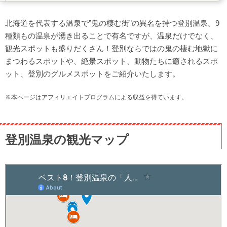
UNMIXed SOFT SERVE ICE CREAM
北海道を代表する温泉で”鬼の棲む街”の異名を持つ登別温泉。9
おすすめホテルもご紹介！
種類もの温泉が湧き出ることで有名ですが、温泉だけでなく、
望楼NOGUCHI登別
観光スポットも盛りだくさん！登別ならではの鬼の棲む地獄に
第一滝本館
まつわるスポットや、絶景スポット、動物たちに癒されるスポ
ット、登別のグルメスポットをご紹介いたします。
※本ページはアフィリエイトプログラムによる収益を得ています。
登別温泉の観光マップ