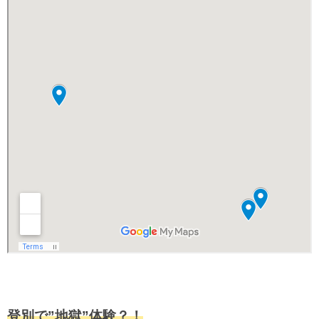
登別で”地獄”体験？！