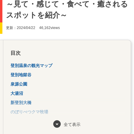
～見て・感じて・食べて・癒される
スポットを紹介～
更新：2024/04/22
46,162views
目次
登別温泉の観光マップ
登別地獄谷
泉源公園
大湯沼
新登別大橋
のぼりべつクマ牧場
登別マリンパークニクス
全て表示
温泉市場