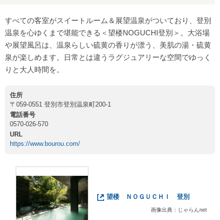
すべての客室がスイートルーム＆展望温泉がついており、登別
温泉を心ゆくまで堪能できる＜望楼NOGUCHI登別＞。大浴場
や展望風呂は、温泉らしい硫黄の香りが漂う、美肌の湯・硫黄
泉が楽しめます。日常とは違うラグジュアリーな空間でゆっく
りと大人時間を。
住所
〒059-0551 登別市登別温泉町200-1
電話番号
0570-026-570
URL
https://www.bourou.com/
望楼 ＮＯＧＵＣＨＩ 登別
画像出典：じゃらんnet