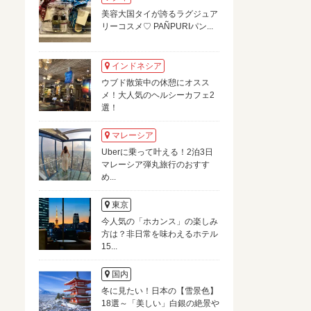
美容大国タイが誇るラグジュア
リーコスメ♡ PAÑPURIパン...
インドネシア
ウブド散策中の休憩にオスス
メ！大人気のヘルシーカフェ2
選！
マレーシア
Uberに乗って叶える！2泊3日
マレーシア弾丸旅行のおすす
め...
東京
今人気の「ホカンス」の楽しみ
方は？非日常を味わえるホテル
15...
国内
冬に見たい！日本の【雪景色】
18選～「美しい」白銀の絶景や