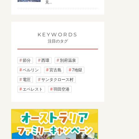
見...
KEYWORDS
注目のタグ
節分
西環
別府温泉
ベルリン
宮古島
7地獄
電圧
サンタクロース村
エベレスト
羽田空港