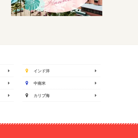
インド洋
中南米
カリブ海