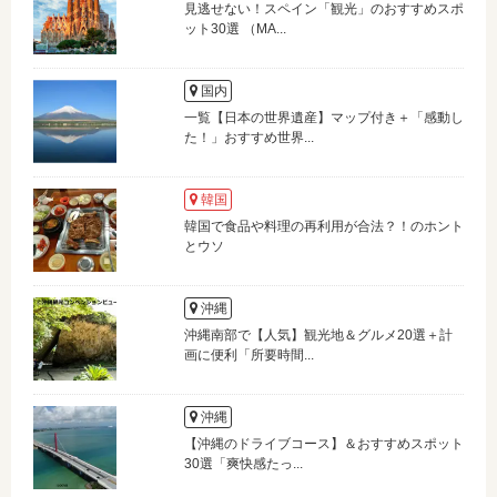
見逃せない！スペイン「観光」のおすすめスポ
ット30選 （MA...
国内
一覧【日本の世界遺産】マップ付き＋「感動し
た！」おすすめ世界...
韓国
韓国で食品や料理の再利用が合法？！のホント
とウソ
沖縄
沖縄南部で【人気】観光地＆グルメ20選＋計
画に便利「所要時間...
沖縄
【沖縄のドライブコース】＆おすすめスポット
30選「爽快感たっ...