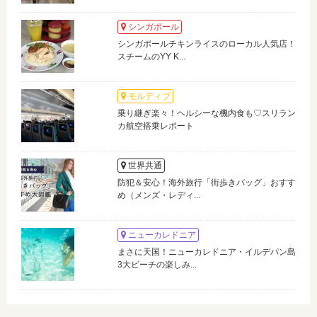
シンガポール
シンガポールチキンライスのローカル人気店！
スチームのYY K...
モルディブ
乗り継ぎ楽々！ヘルシーな機内食も♡スリラン
カ航空搭乗レポート
世界共通
防犯＆安心！海外旅行「街歩きバッグ」おすす
め（メンズ・レディ...
ニューカレドニア
まさに天国！ニューカレドニア・イルデパン島
3大ビーチの楽しみ...