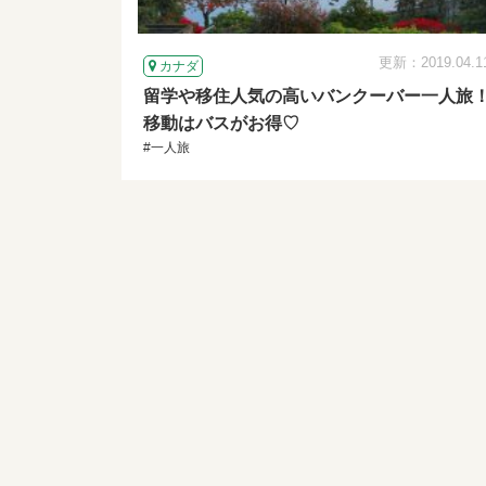
更新：2019.04.1
カナダ
留学や移住人気の高いバンクーバー一人旅
移動はバスがお得♡
#一人旅