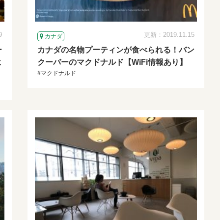
9
更新：2019.11.15
カナダ
ー
カナダの名物プーティンが食べられる！バン
ヒ
クーバーのマクドナルド【WiFi情報あり】
#マクドナルド