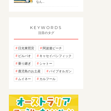
なん...
KEYWORDS
注目のタグ
日光東照宮
阿波連ビーチ
ビルバオ
キャセイパシフィック
乗り継ぎ
シャトー
鹿児島のお土産
パイプオルガン
ムイネー
カルフール