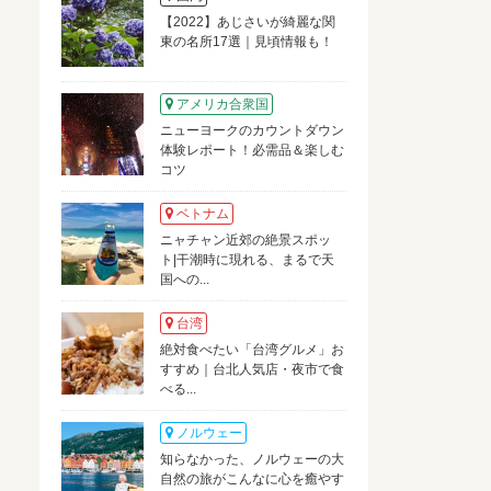
【2022】あじさいが綺麗な関
東の名所17選｜見頃情報も！
アメリカ合衆国
ニューヨークのカウントダウン
体験レポート！必需品＆楽しむ
コツ
ベトナム
ニャチャン近郊の絶景スポッ
ト|干潮時に現れる、まるで天
国への...
台湾
絶対食べたい「台湾グルメ」お
すすめ｜台北人気店・夜市で食
べる...
ノルウェー
知らなかった、ノルウェーの大
自然の旅がこんなに心を癒やす