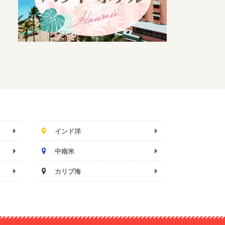
インド洋
中南米
カリブ海