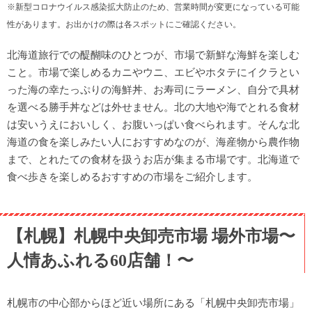
※新型コロナウイルス感染拡大防止のため、営業時間が変更になっている可能
う〜
性があります。お出かけの際は各スポットにご確認ください。
【函館】函館朝市〜食のワンダーランド！250店が集まる朝
市〜
北海道旅行での醍醐味のひとつが、市場で新鮮な海鮮を楽しむ
【函館】はこだて自由市場〜住宅地の中央にある市民の市
こと。市場で楽しめるカニやウニ、エビやホタテにイクラとい
場！〜
った海の幸たっぷりの海鮮丼、お寿司にラーメン、自分で具材
【釧路】釧路和商市場〜好きなネタを好きなだけ！勝手丼
を選べる勝手丼などは外せません。北の大地や海でとれる食材
が楽しめる〜
は安いうえにおいしく、お腹いっぱい食べられます。そんな北
海道の食を楽しみたい人におすすめなのが、海産物から農作物
【稚内】稚内副港市場〜レトロな内装がおしゃれ！〜
まで、とれたての食材を扱うお店が集まる市場です。北海道で
北海道にある市場マップ
食べ歩きを楽しめるおすすめの市場をご紹介します。
【札幌】札幌中央卸売市場 場外市場〜
人情あふれる60店舗！〜
札幌市の中心部からほど近い場所にある「札幌中央卸売市場」