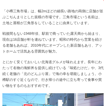
「小樽三角市場」は、幅2mほどの細長い路地の両側に店舗が並
ぶこぢんまりとした規模の市場です。三角市場という名前は、
土地と屋根が三角形をしていることに由来しています。
戦後間もない1948年頃、駅前で商っていた露天商から始まり、
現在は16店舗が軒を連ねています。昭和の時代から営業を続け
る老舗もあれば、2010年代にオープンした新店舗もあり、アッ
トホームで活気ある雰囲気が魅力。
とにかく安くておいしい北海道グルメが味わえます。長年にわ
たって名物の海鮮丼を提供し続けている「味処たけだ」や、3代
続く老舗の「北のどんぶり屋」で海の幸を堪能しましょう。小
樽駅のすぐ近くなので、行き帰りの途中に立ち寄って食事や買
い物をするのもおすすめです。