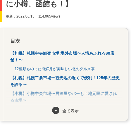
に小樽、函館も！】
更新：2022/06/15
114,065views
目次
【札幌】札幌中央卸売市場 場外市場〜人情あふれる60店
舗！〜
12種類ものった海鮮丼が美味しい北のグルメ亭
【札幌】札幌二条市場〜観光地の近くで便利！125年の歴史
を誇る〜
【小樽】小樽中央市場〜居酒屋やバーも！地元民に愛され
る市場〜
【小樽】小樽三角市場〜安ウマがウリ！三角屋根の市場〜
全て表示
【小樽】新南樽市場〜小樽で最も新しい総合市場！〜
【小樽】南樽市場〜小樽市民の台所！食材がなんでもそろ