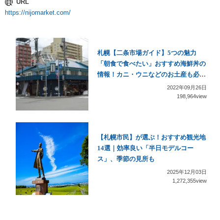
URL
https://nijomarket.com/
札幌【二条市場ガイド】5つの魅力
「朝食で食べたい」おすすめ海鮮丼の
情報！カニ・ウニなどのお土産も必
見！
2022年09月26日
198,964view
【札幌市民】が選ぶ！おすすめ観光地
14選｜効率良い「半日モデルコー
ス」、季節の見所も
2025年12月03日
1,272,355view