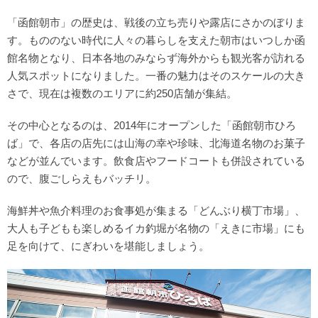
「函館朝市」の歴史は、戦後の立ち売りや露店にさかのぼりま
す。もののない時代に人々の暮らしを支えた朝市はいつしか函
館名物となり、日本各地のみならず海外からも観光客が訪れる
人気スポットになりました。一番の魅力はそのスケールの大き
さで、現在は複数のエリアに約250店舗が集結。
その中心となるのは、2014年にオープンした「函館朝市ひろ
ば」で、各店の店先には山海の幸や珍味、北海道名物のお菓子
などが並んでいます。飲食店やフードコートも併設されている
ので、腹ごしらえもバッチリ。
海鮮丼や魚介料理のお食事処が集まる「どんぶり横丁市場」、
大人も子どもも楽しめるイカ釣堀が名物の「えきに市場」にも
足を向けて、にぎわいを堪能しましょう。