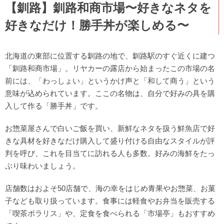
【釧路】釧路和商市場〜好きなネタを
好きなだけ！勝手丼が楽しめる〜
北海道の東部に位置する釧路の地で、釧路駅のすぐ近くに建つ
「釧路和商市場」。リヤカーの露店から始まったこの市場の名
前には、「わっしょい」というかけ声と「和して商う」という
意味が込められています。ここの名物は、自分で好みの具を購
入して作る「勝手丼」です。
お惣菜屋さんで白いご飯を買い、新鮮なネタを扱う鮮魚店で好
きな具材を好きなだけ購入して盛り付ける自由なスタイルが評
判を呼び、これを目当てに訪れる人も多数。好みの海鮮をたっ
ぷり味わいましょう。
店舗数はおよそ50店舗で、海の幸をはじめ青果やお惣菜、お菓
子なども取り扱っています。食事には軽食やお弁当を販売する
「喫茶ポラリス」や、定食を食べられる「市場亭」もおすすめ