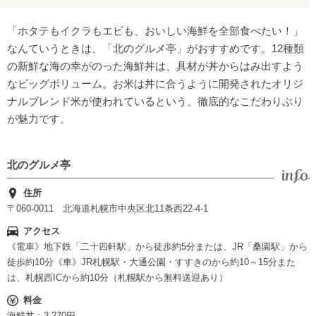
「ホタテもイクラもエビも、おいしい海鮮を全部食べたい！」
なんていうときは、「北のグルメ亭」がおすすめです。12種類
の新鮮な海の幸がのった海鮮丼は、具材が丼からはみ出すよう
なビッグボリューム。お米は丼に合うように開発されたオリジ
ナルブレンド米が使われているという、徹底的なこだわりぶり
が魅力です。
北のグルメ亭
住所
〒060-0011 北海道札幌市中央区北11条西22-4-1
アクセス
《電車》地下鉄「二十四軒駅」から徒歩約5分または、JR「桑園駅」から
徒歩約10分《車》JR札幌駅・大通公園・すすきのから約10～15分また
は、札幌西ICから約10分（札幌駅から無料送迎あり）
料金
海鮮丼：3,270円