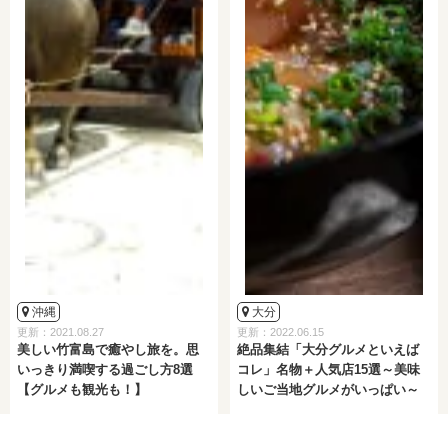
沖縄
大分
更新：2021.08.27
更新：2022.06.15
美しい竹富島で癒やし旅を。思
絶品集結「大分グルメといえば
いっきり満喫する過ごし方8選
コレ」名物＋人気店15選～美味
【グルメも観光も！】
しいご当地グルメがいっぱい～