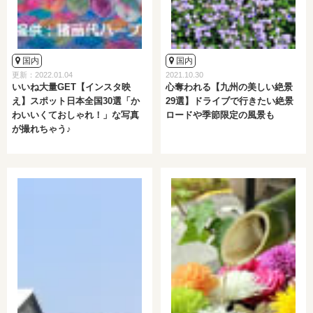
国内
国内
更新：2022.01.04
2021.10.30
いいね大量GET【インスタ映
心奪われる【九州の美しい絶景
え】スポット日本全国30選「か
29選】ドライブで行きたい絶景
わいいくておしゃれ！」な写真
ロードや季節限定の風景も
が撮れちゃう♪