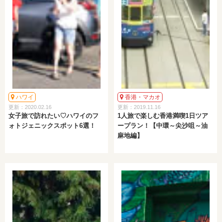
ハワイ
香港・マカオ
更新：2020.02.16
更新：2019.11.16
女子旅で訪れたい♡ハワイのフ
1人旅で楽しむ香港満喫1日ツア
ォトジェニックスポット6選！
ープラン！【中環～尖沙咀～油
麻地編】