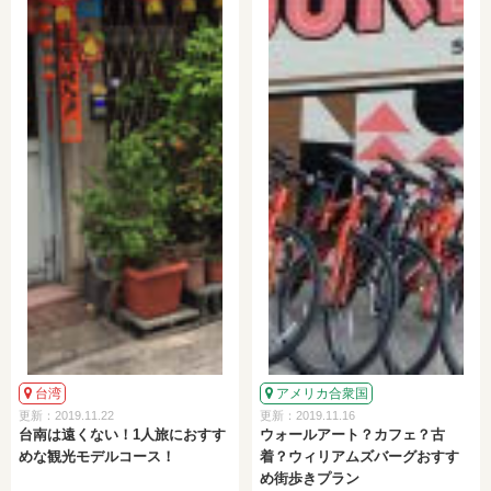
台湾
アメリカ合衆国
更新：2019.11.22
更新：2019.11.16
台南は遠くない！1人旅におすす
ウォールアート？カフェ？古
めな観光モデルコース！
着？ウィリアムズバーグおすす
め街歩きプラン