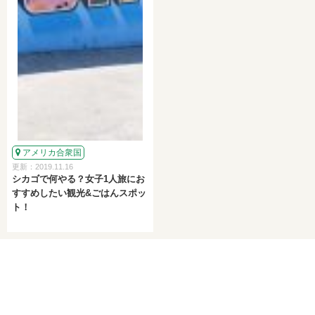
アメリカ合衆国
更新：2019.11.16
シカゴで何やる？女子1人旅にお
すすめしたい観光&ごはんスポッ
ト！
PICK UP
ピックアップ