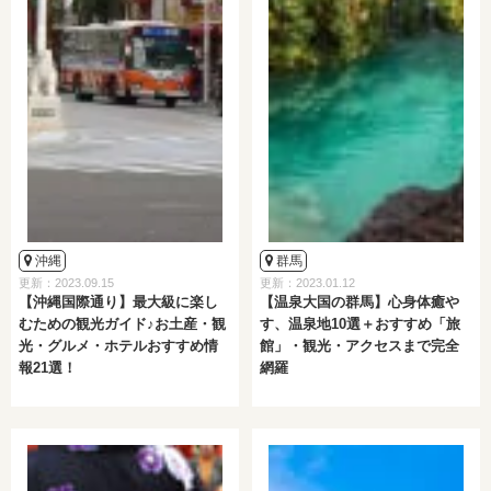
沖縄
群馬
更新：2023.09.15
更新：2023.01.12
【沖縄国際通り】最大級に楽し
【温泉大国の群馬】心身体癒や
むための観光ガイド♪お土産・観
す、温泉地10選＋おすすめ「旅
光・グルメ・ホテルおすすめ情
館」・観光・アクセスまで完全
報21選！
網羅