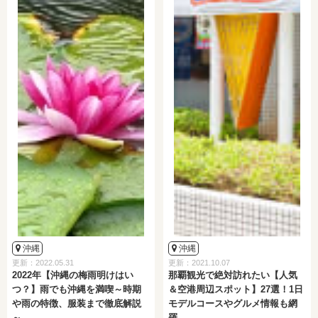
沖縄
沖縄
更新：2022.05.31
更新：2021.10.07
2022年【沖縄の梅雨明けはい
那覇観光で絶対訪れたい【人気
つ？】雨でも沖縄を満喫～時期
＆空港周辺スポット】27選！1日
や雨の特徴、服装まで徹底解説
モデルコースやグルメ情報も網
～
羅