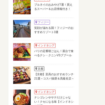
ブルネイのおみやげ7選！買え
るスーパー＆お店情報付き！
フィジー
笑顔が溢れる国！フィジーのお
すすめリゾート3選
インドネシア
バリの定番朝ごはん！屋台で食
べるナシ・クニンVSブブール
京都
【京都】至高のおすすめランチ
21選～コスパ抜群＆高級名店～
インドネシア
ナシゴレンやサテだけじゃな
い！クセになる味【インドネシ