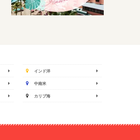
インド洋
中南米
カリブ海