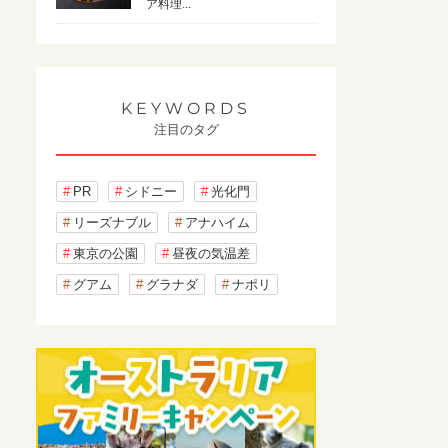
ア料理...
KEYWORDS
注目のタグ
PR
シドニー
光化門
リーズナブル
アナハイム
東京の公園
昼夜の気温差
グアム
グラナダ
ナポリ