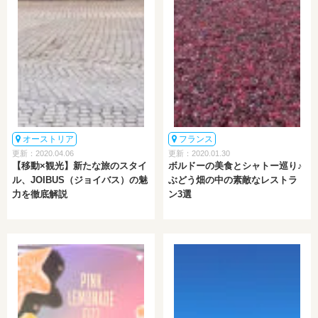
オーストリア
フランス
更新：2020.04.06
更新：2020.01.30
【移動×観光】新たな旅のスタイ
ボルドーの美食とシャトー巡り♪
ル、JOIBUS（ジョイバス）の魅
ぶどう畑の中の素敵なレストラ
力を徹底解説
ン3選