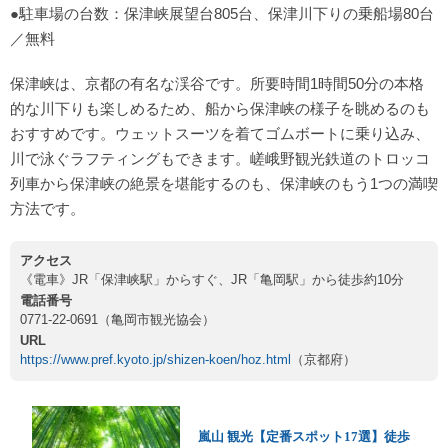
●駐車場の台数：保津峡展望台805台、保津川下りの乗船場80台
／無料
保津峡は、京都の有名な渓谷です。所要時間1時間50分の本格
的な川下りも楽しめるため、船から保津峡の様子を眺めるのも
おすすめです。ウェットスーツを着てゴムボートに乗り込み、
川で泳ぐラフティングもできます。嵯峨野観光鉄道のトロッコ
列車から保津峡の絶景を堪能するのも、保津峡のもう1つの満喫
方法です。
アクセス
《電車》JR「保津峡駅」からすぐ、JR「亀岡駅」から徒歩約10分
電話番号
0771-22-0691（亀岡市観光協会）
URL
https://www.pref.kyoto.jp/shizen-koen/hoz.html
（京都府）
嵐山 観光【定番スポット17選】徒歩