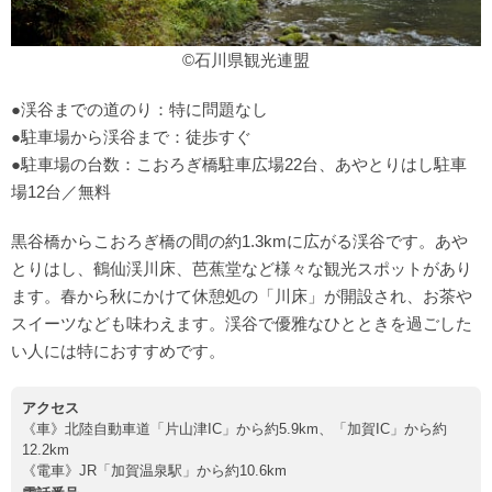
©石川県観光連盟
●渓谷までの道のり：特に問題なし
●駐車場から渓谷まで：徒歩すぐ
●駐車場の台数：こおろぎ橋駐車広場22台、あやとりはし駐車
場12台／無料
黒谷橋からこおろぎ橋の間の約1.3kmに広がる渓谷です。あや
とりはし、鶴仙渓川床、芭蕉堂など様々な観光スポットがあり
ます。春から秋にかけて休憩処の「川床」が開設され、お茶や
スイーツなども味わえます。渓谷で優雅なひとときを過ごした
い人には特におすすめです。
アクセス
《車》北陸自動車道「片山津IC」から約5.9km、「加賀IC」から約
12.2km
《電車》JR「加賀温泉駅」から約10.6km