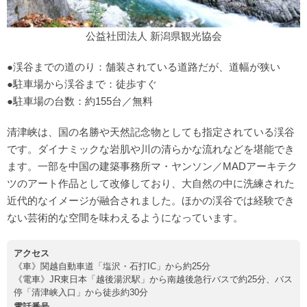
公益社団法人 新潟県観光協会
●渓谷までの道のり：舗装されている道路だが、道幅が狭い
●駐車場から渓谷まで：徒歩すぐ
●駐車場の台数：約155台／無料
清津峡は、国の名勝や天然記念物としても指定されている渓谷
です。ダイナミックな岩肌や川の清らかな流れなどを堪能でき
ます。一部を中国の建築事務所マ・ヤンソン／MADアーキテク
ツのアート作品として改修しており、大自然の中に洗練された
近代的なイメージが融合されました。ほかの渓谷では経験でき
ない芸術的な空間を味わえるようになっています。
アクセス
《車》関越自動車道「塩沢・石打IC」から約25分
《電車》JR東日本「越後湯沢駅」から南越後急行バスで約25分、バス
停「清津峡入口」から徒歩約30分
電話番号