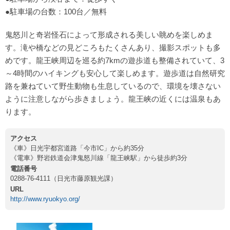
●駐車場の台数：100台／無料
鬼怒川と奇岩怪石によって形成される美しい眺めを楽しめま
す。滝や橋などの見どころもたくさんあり、撮影スポットも多
めです。龍王峡周辺を巡る約7kmの遊歩道も整備されていて、3
～4時間のハイキングも安心して楽しめます。遊歩道は自然研究
路を兼ねていて野生動物も生息しているので、環境を壊さない
ように注意しながら歩きましょう。龍王峡の近くには温泉もあ
ります。
アクセス
《車》日光宇都宮道路「今市IC」から約35分
《電車》野岩鉄道会津鬼怒川線「龍王峡駅」から徒歩約3分
電話番号
0288-76-4111（日光市藤原観光課）
URL
http://www.ryuokyo.org/