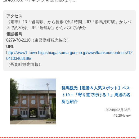
アクセス
《電車》JR「岩島駅」から徒歩で約1時間、JR「群馬原町駅」からバ
スで約30分、JR「岩島駅」からバスで約5分
電話番号
0279-70-2110（東吾妻町観光協会）
URL
http://www1.town.higashiagatsuma.gunma.jp/www/kankou/contents/12
04103468186/
（吾妻町観光情報）
群馬観光【定番＆人気スポット】ベス
ト19＋「寄り道で行ける！」周辺の名
所も紹介
2024年02月28日
45,294view