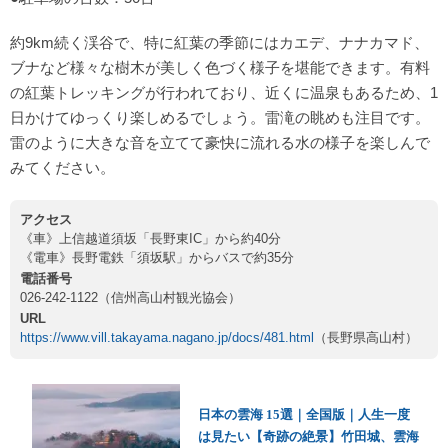
約9km続く渓谷で、特に紅葉の季節にはカエデ、ナナカマド、
ブナなど様々な樹木が美しく色づく様子を堪能できます。有料
の紅葉トレッキングが行われており、近くに温泉もあるため、1
日かけてゆっくり楽しめるでしょう。雷滝の眺めも注目です。
雷のように大きな音を立てて豪快に流れる水の様子を楽しんで
みてください。
アクセス
《車》上信越道須坂「長野東IC」から約40分
《電車》長野電鉄「須坂駅」からバスで約35分
電話番号
026-242-1122（信州高山村観光協会）
URL
https://www.vill.takayama.nagano.jp/docs/481.html
（長野県高山村）
日本の雲海 15選｜全国版｜人生一度
は見たい【奇跡の絶景】竹田城、雲海