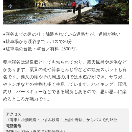
●渓谷までの道のり：舗装されている道路だが、道幅が狭い
●駐車場から渓谷まで：バスで20分
●駐車場の台数：40台／有料（500円）
養老渓谷は温泉郷としても知られており、露天風呂や足湯など
があります。粟又の滝や筒森もみじ谷などの観光スポットも有
名です。粟又の滝やその周辺の川では水遊びができ、サワガニ
やトンボなどの生物も多く生息しています。ハイキング、渓流
釣り、バーベキューなどできる場所もあるので、思い思いに楽
めるところが魅力です。
アクセス
《電車》小湊鐵道・いすみ鉄道「上総中野駅」からバスで約15分
電話番号
0436-96-0055（養老渓谷観光協会）