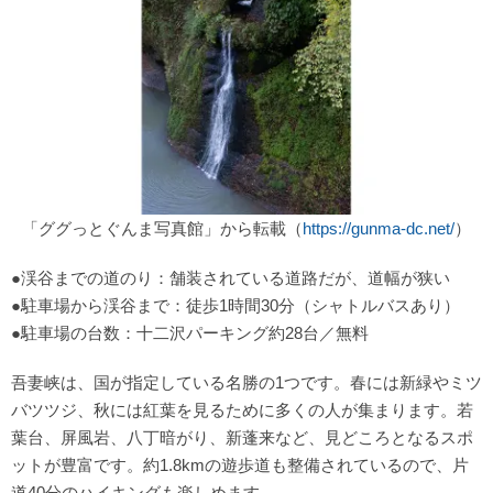
「ググっとぐんま写真館」から転載（
https://gunma-dc.net/
）
●渓谷までの道のり：舗装されている道路だが、道幅が狭い
●駐車場から渓谷まで：徒歩1時間30分（シャトルバスあり）
●駐車場の台数：十二沢パーキング約28台／無料
吾妻峡は、国が指定している名勝の1つです。春には新緑やミツ
バツツジ、秋には紅葉を見るために多くの人が集まります。若
葉台、屏風岩、八丁暗がり、新蓬来など、見どころとなるスポ
ットが豊富です。約1.8kmの遊歩道も整備されているので、片
道40分のハイキングも楽しめます。