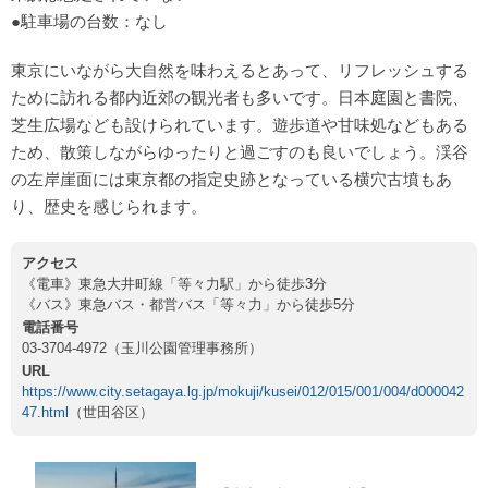
●駐車場の台数：なし
東京にいながら大自然を味わえるとあって、リフレッシュする
ために訪れる都内近郊の観光者も多いです。日本庭園と書院、
芝生広場なども設けられています。遊歩道や甘味処などもある
ため、散策しながらゆったりと過ごすのも良いでしょう。渓谷
の左岸崖面には東京都の指定史跡となっている横穴古墳もあ
り、歴史を感じられます。
アクセス
《電車》東急大井町線「等々力駅」から徒歩3分
《バス》東急バス・都営バス「等々力」から徒歩5分
電話番号
03-3704-4972（玉川公園管理事務所）
URL
https://www.city.setagaya.lg.jp/mokuji/kusei/012/015/001/004/d000042
47.html
（世田谷区）