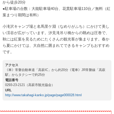
から徒歩20分
●駐車場の台数：大能駐車場40台、花貫駐車場110台／無料（紅
葉まつり期間は有料）
小滝沢キャンプ場と名馬里ケ淵（なめりがふち）にかけて美し
い渓谷が広がっています。汐見滝吊り橋からの眺めは圧巻で、
秋には紅葉を見るためにたくさんの観光客が集まります。春か
ら夏にかけては、大自然に囲まれてできるキャンプもおすすめ
です。
アクセス
《車》常磐自動車道「高萩IC」から約20分《電車》JR常磐線「高萩
駅」からタクシーで約25分
電話番号
0293-23-2121（高萩市観光協会）
URL
http://www.takahagi-kanko.jp/page/page000028.html