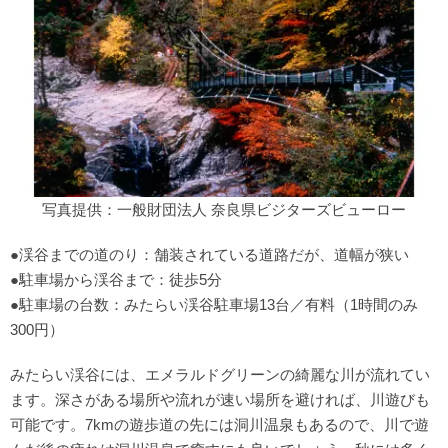
写真提供：一般財団法人 奈良県ビジターズビューロー
●渓谷までの道のり：舗装されている道路だが、道幅が狭い
●駐車場から渓谷まで：徒歩5分
●駐車場の台数：みたらい渓谷駐車場13台／有料（1時間のみ
300円）
みたらい渓谷には、エメラルドグリーンの綺麗な川が流れてい
ます。深さがある場所や流れが速い場所を避ければ、川遊びも
可能です。7kmの遊歩道の先には洞川温泉もあるので、川で遊