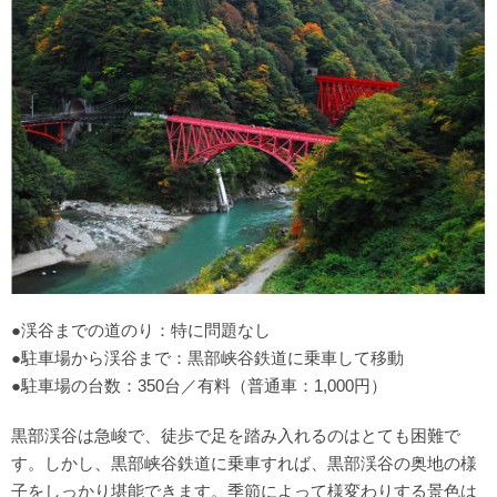
●渓谷までの道のり：特に問題なし
●駐車場から渓谷まで：黒部峡谷鉄道に乗車して移動
●駐車場の台数：350台／有料（普通車：1,000円）
黒部渓谷は急峻で、徒歩で足を踏み入れるのはとても困難で
す。しかし、黒部峡谷鉄道に乗車すれば、黒部渓谷の奥地の様
子をしっかり堪能できます。季節によって様変わりする景色は