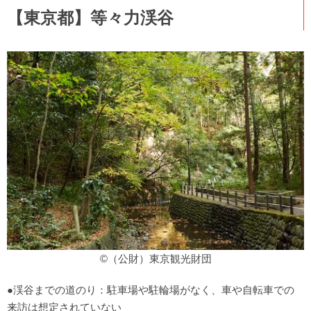
【東京都】等々力渓谷
©（公財）東京観光財団
●渓谷までの道のり：駐車場や駐輪場がなく、車や自転車での
来訪は想定されていない