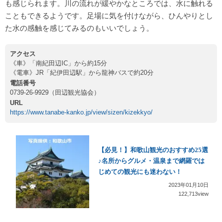
も感じられます。川の流れが緩やかなところでは、水に触れる
こともできるようです。足場に気を付けながら、ひんやりとし
た水の感触を感じてみるのもいいでしょう。
アクセス
《車》「南紀田辺IC」から約15分
《電車》JR「紀伊田辺駅」から龍神バスで約20分
電話番号
0739-26-9929（田辺観光協会）
URL
https://www.tanabe-kanko.jp/view/sizen/kizekkyo/
【必見！】和歌山観光のおすすめ25選
♪名所からグルメ・温泉まで網羅では
じめての観光にも迷わない！
2023年01月10日
122,713view